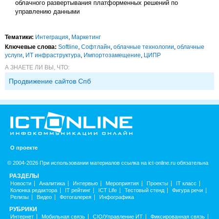
облачного развертывания платформенных решений по
управлению данными
Тематики:
Интеграция
,
Маркетинг
Ключевые слова:
Softline
,
Софтлайн
,
облачные технологии
,
облачные
услуги
,
ИТ инфраструктура
,
Импорто­замещение
,
ЦИПР
А ЗНАЕТЕ ЛИ ВЫ, ЧТО:
Продвижение сайтов Спб
О проекте
© 2004-2026 При использовании материалов ссылка на ict-online.ru обязательна
РАЗДЕЛЫ
Новости
Аналитика
Интервью
Мероприятия
Проекты
IT класс
Колонка редактора
IT рейтинг
ICT Life
Тестовый стенд
Фигура речи
Релизы
Видео
Фотогалерея
Инфографика
РУБРИКИ
Интернет
Мобильная связь
CIO/Управление ИТ
Фиксированная связь