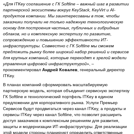
«
Для ITKey соглашение с ГК Softline – важный шаг в развитии
партнерской экосистемы вокруг KeyStack, KeyVirt и AI-
продуктов компании. Мы заинтересованы в том, чтобы
заказчики получали не только надежную технологическую
основу для построения частных, публичных и гибридных
облаков, но и комплексную экспертизу по развитию,
сопровождению и повышению эффективности ИТ-
инфраструктуры. Совместно с ГК Softline мы сможем
предложить рынку более широкий набор решений и сервисов
для крупных компаний, которые переходят к зрелой модели
управления цифровой инфраструктурой
», –
прокомментировал
Андрей Ковалев
, генеральный директор
ITKey.
В планах компаний сформировать масштабируемую
партнерскую модель, которая объединит сервисную экспертизу
ГК Softline и технологический портфель ITKey в едином
предложении для корпоративного рынка. Услуги Премьер
Сервисов будут продвигаться через канал ITKey, а продукты и
сервисы ITKey через канал Softline, что позволит расширить
доступ заказчиков к комплексным решениям для развития,
защиты и модернизации ИТ-инфраструктуры. Для реализации
этой модели стороны планируют определить ответственные