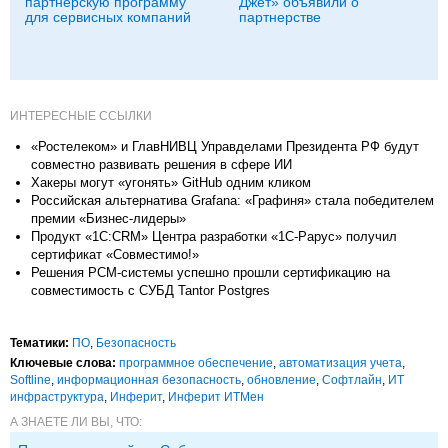
партнерскую программу
Джет» объявили о
для сервисных компаний
партнерстве
ИНТЕРЕСНЫЕ ССЫЛКИ
«Ростелеком» и ГлавНИВЦ Управделами Президента РФ будут
совместно развивать решения в сфере ИИ
Хакеры могут «угонять» GitHub одним кликом
Российская альтернатива Grafana: «Графиня» стала победителем
премии «Бизнес-лидеры»
Продукт «1С:CRM» Центра разработки «1С-Рарус» получил
сертификат «Совместимо!»
Решения РСМ-системы успешно прошли сертификацию на
совместимость с СУБД Tantor Postgres
Тематики:
ПО
,
Безопасность
Ключевые слова:
программное обеспечение
,
автоматизация учета
,
Softline
,
информационная безопасность
,
обновление
,
Софтлайн
,
ИТ
инфраструктура
,
Инферит
,
Инферит ИТМен
А ЗНАЕТЕ ЛИ ВЫ, ЧТО: