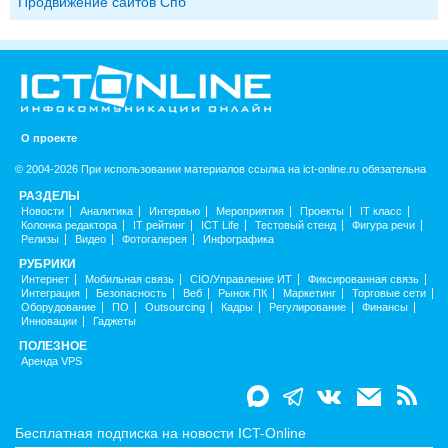
Продвижение сайтов Спб
О проекте
© 2004-2026 При использовании материалов ссылка на ict-online.ru обязательна
РАЗДЕЛЫ
Новости
Аналитика
Интервью
Мероприятия
Проекты
IT класс
Колонка редактора
IT рейтинг
ICT Life
Тестовый стенд
Фигура речи
Релизы
Видео
Фотогалерея
Инфографика
РУБРИКИ
Интернет
Мобильная связь
CIO/Управление ИТ
Фиксированная связь
Интеграция
Безопасность
Веб
Рынок ПК
Маркетинг
Торговые сети
Оборудование
ПО
Outsourcing
Кадры
Регулирование
Финансы
Инновации
Гаджеты
ПОЛЕЗНОЕ
Аренда VPS
Бесплатная подписка на новости ICT-Online