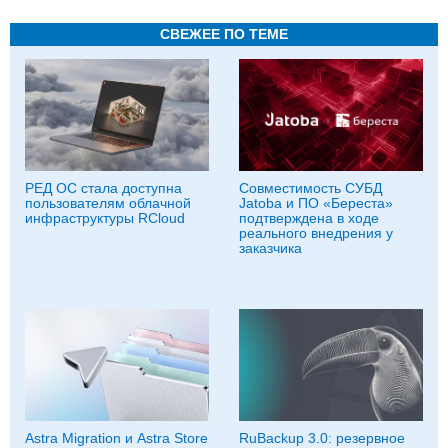
СВЕЖЕЕ ПО ТЕМЕ
РЕД ОС стала доступна
Совместимость СУБД
пользователям облачной
Jatoba и ПО «Береста»
инфраструктуры RCloud
подтверждена в ходе
реального внедрения у
заказчика
Astra Migration и Astra Store
RuBackup 3.0: резервное