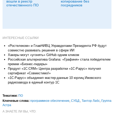
вошли в реестр
копирование без
отечественного ПО
посредников
ИНТЕРЕСНЫЕ ССЫЛКИ
«Ростелеком» и ГлавНИВЦ Управделами Президента РФ будут
совместно развивать решения в сфере ИИ
Хакеры могут «угонять» GitHub одним кликом
Российская альтернатива Grafana: «Графиня» стала победителем
премии «Бизнес-лидеры»
Продукт «1С:CRM» Центра разработки «1С-Рарус» получил
сертификат «Совместимо!»
«1С-Рарус» объединил мастер-данные 10 юрлиц Ижевского
радиозавода в единый контур 1С
Тематики:
ПО
Ключевые слова:
программное обеспечение
,
СУБД
,
Тантор Лабс
,
Группа
Астра
А ЗНАЕТЕ ЛИ ВЫ, ЧТО: