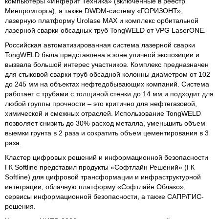
компьютеры «Инферит Техника» (включенные в реестр
Минпромторга), а также DWDM-систему «ГОРИЗОНТ»,
лазерную платформу Urolase MAX и комплекс орбитальной
лазерной сварки обсадных труб TongWELD от VPG LaserONE.
Российская автоматизированная система лазерной сварки
TongWELD была представлена в зоне уличной экспозиции и
вызвала большой интерес участников. Комплекс предназначен
для стыковой сварки труб обсадной колонны диаметром от 102
до 245 мм на объектах нефтедобывающих компаний. Система
работает с трубами с толщиной стенки до 14 мм и подходит для
любой группы прочности – это критично для нефтегазовой,
химической и смежных отраслей. Использование TongWELD
позволяет снизить до 30% расход металла, уменьшить объем
выемки грунта в 2 раза и сократить объем цементирования в 3
раза.
Кластер цифровых решений и информационной безопасности
ГК Softline представил продукты «Софтлайн Решений» (ГК
Softline) для цифровой трансформации и инфраструктурной
интеграции, облачную платформу «Софтлайн Облако»,
сервисы информационной безопасности, а также САПР/ГИС-
решения.