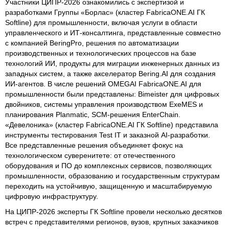
Участники ЦИПР-2026 ознакомились с экспертизой и
разработками Группы «Борлас» (кластер FabricaONE.AI ГК
Softline) для промышленности, включая услуги в области
управленческого и ИТ-консалтинга, представленные совместно
с компанией BeringPro, решения по автоматизации
производственных и технологических процессов на базе
технологий ИИ, продукты для миграции инженерных данных из
западных систем, а также акселератор Bering.AI для создания
ИИ-агентов. В числе решений OMEGAI FabricaONE.AI для
промышленности были представлены: Bimeister для цифровых
двойников, системы управления производством ExeMES и
планирования Planmatic, SCM-решения EnterChain.
«Девелоника» (кластер FabricaONE.AI ГК Softline) представила
инструменты тестирования Test IT и заказной AI-разработки.
Все представленные решения объединяет фокус на
технологическом суверенитете: от отечественного
оборудования и ПО до комплексных сервисов, позволяющих
промышленности, образованию и государственным структурам
переходить на устойчивую, защищенную и масштабируемую
цифровую инфраструктуру.
На ЦИПР-2026 эксперты ГК Softline провели несколько десятков
встреч с представителями регионов, вузов, крупных заказчиков