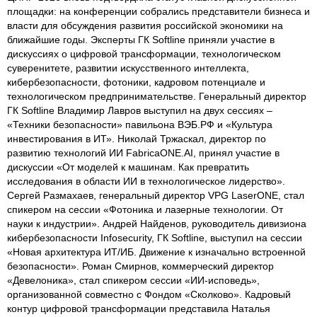
площадки: на конференции собрались представители бизнеса и
власти для обсуждения развития российской экономики на
ближайшие годы. Эксперты ГК Softline приняли участие в
дискуссиях о цифровой трансформации, технологическом
суверенитете, развитии искусственного интеллекта,
кибербезопасности, фотоники, кадровом потенциале и
технологическом предпринимательстве. Генеральный директор
ГК Softline Владимир Лавров выступил на двух сессиях –
«Техники безопасности» павильона ВЭБ.РФ и «Культура
инвестирования в ИТ». Николай Тржаскал, директор по
развитию технологий ИИ FabricaONE.AI, принял участие в
дискуссии «От моделей к машинам. Как превратить
исследования в области ИИ в технологическое лидерство».
Сергей Размахаев, генеральный директор VPG LaserONE, стал
спикером на сессии «Фотоника и лазерные технологии. От
науки к индустрии». Андрей Найденов, руководитель дивизиона
кибербезопасности Infosecurity, ГК Softline, выступил на сессии
«Новая архитектура ИТ/ИБ. Движение к изначально встроенной
безопасности». Роман Смирнов, коммерческий директор
«Девелоника», стал спикером сессии «ИИ-исповедь»,
организованной совместно с Фондом «Сколково». Кадровый
контур цифровой трансформации представила Наталья