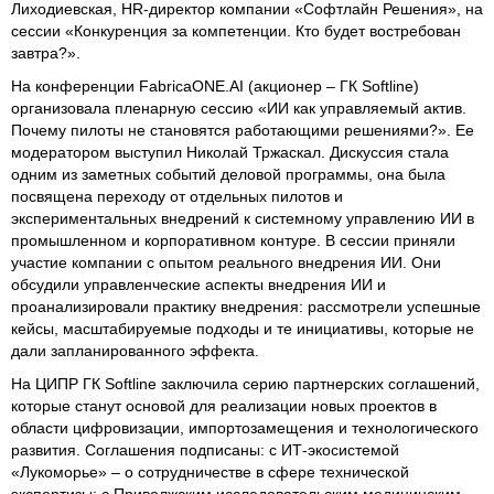
Лиходиевская, HR-директор компании «Софтлайн Решения», на
сессии «Конкуренция за компетенции. Кто будет востребован
завтра?».
На конференции FabricaONE.AI (акционер – ГК Softline)
организовала пленарную сессию «ИИ как управляемый актив.
Почему пилоты не становятся работающими решениями?». Ее
модератором выступил Николай Тржаскал. Дискуссия стала
одним из заметных событий деловой программы, она была
посвящена переходу от отдельных пилотов и
экспериментальных внедрений к системному управлению ИИ в
промышленном и корпоративном контуре. В сессии приняли
участие компании с опытом реального внедрения ИИ. Они
обсудили управленческие аспекты внедрения ИИ и
проанализировали практику внедрения: рассмотрели успешные
кейсы, масштабируемые подходы и те инициативы, которые не
дали запланированного эффекта.
На ЦИПР ГК Softline заключила серию партнерских соглашений,
которые станут основой для реализации новых проектов в
области цифровизации, импортозамещения и технологического
развития. Соглашения подписаны: с ИТ-экосистемой
«Лукоморье» – о сотрудничестве в сфере технической
экспертизы; с Приволжским исследовательским медицинским