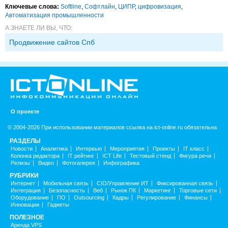
Ключевые слова:
Softline
,
Софтлайн
,
ЦИПР
,
цифровизация
,
Автоматизация промышленности
А ЗНАЕТЕ ЛИ ВЫ, ЧТО:
Продвижение сайтов Спб
О проекте
© 2004-2026 При использовании материалов ссылка на ict-online.ru обязательна
РАЗДЕЛЫ
Новости
Аналитика
Интервью
Мероприятия
Проекты
IT класс
Колонка редактора
IT рейтинг
ICT Life
Тестовый стенд
Фигура речи
Релизы
Видео
Фотогалерея
Инфографика
РУБРИКИ
Интернет
Мобильная связь
CIO/Управление ИТ
Фиксированная связь
Интеграция
Безопасность
Веб
Рынок ПК
Маркетинг
Торговые сети
Оборудование
ПО
Outsourcing
Кадры
Регулирование
Финансы
Инновации
Гаджеты
ПОЛЕЗНОЕ
Аренда VPS