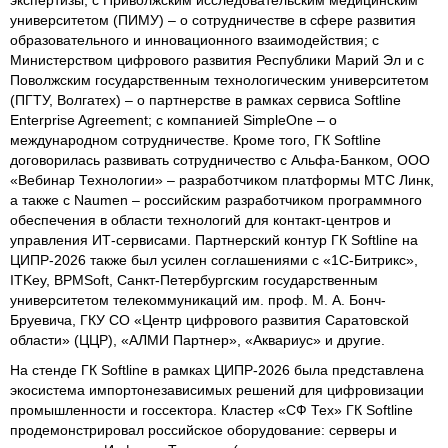
университетом (ПИМУ) – о сотрудничестве в сфере развития
образовательного и инновационного взаимодействия; с
Министерством цифрового развития Республики Марий Эл и с
Поволжским государственным технологическим университетом
(ПГТУ, Волгатех) – о партнерстве в рамках сервиса Softline
Enterprise Agreement; с компанией SimpleOne – о
международном сотрудничестве. Кроме того, ГК Softline
договорилась развивать сотрудничество с Альфа-Банком, ООО
«Вебинар Технологии» – разработчиком платформы МТС Линк,
а также с Naumen – российским разработчиком программного
обеспечения в области технологий для контакт-центров и
управления ИТ-сервисами. Партнерский контур ГК Softline на
ЦИПР-2026 также был усилен соглашениями с «1С-Битрикс»,
ITKey, BPMSoft, Санкт-Петербургским государственным
университетом телекоммуникаций им. проф. М. А. Бонч-
Бруевича, ГКУ СО «Центр цифрового развития Саратовской
области» (ЦЦР), «АЛМИ Партнер», «Аквариус» и другие.
На стенде ГК Softline в рамках ЦИПР-2026 была представлена
экосистема импортонезависимых решений для цифровизации
промышленности и госсектора. Кластер «СФ Тех» ГК Softline
продемонстрировал российское оборудование: серверы и