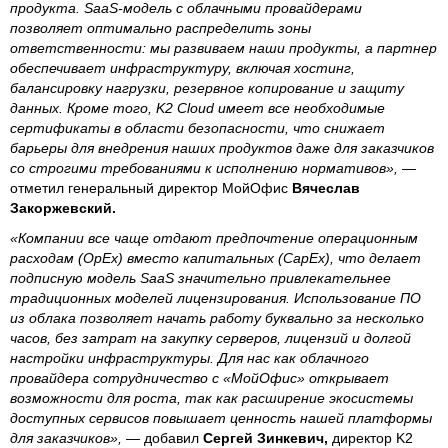
продукта. SaaS-модель с облачными провайдерами
позволяет оптимально распределить зоны
ответственности: мы развиваем наши продукты, а партнер
обеспечивает инфраструктуру, включая хостинг,
балансировку нагрузки, резервное копирование и защиту
данных. Кроме того, K2 Cloud имеет все необходимые
сертификаты в области безопасности, что снижает
барьеры для внедрения наших продуктов даже для заказчиков
со строгими требованиями к исполнению нормативов»,
—
отметил генеральный директор МойОфис
Вячеслав
Закоржевский.
«Компании все чаще отдают предпочтение операционным
расходам (OpEx) вместо капитальных (CapEx), что делает
подписную модель SaaS значительно привлекательнее
традиционных моделей лицензирования. Использование ПО
из облака позволяет начать работу буквально за несколько
часов, без затрат на закупку серверов, лицензий и долгой
настройки инфраструктуры. Для нас как облачного
провайдера сотрудничество с «МойОфис» открывает
возможности для роста, так как расширение экосистемы
доступных сервисов повышает ценность нашей платформы
для заказчиков», —
добавил
Сергей Зинкевич,
директор K2