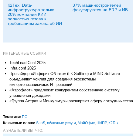
К2Тех: Data-
37% машиностроителей
инфраструктура только
фокусируются на ERP и ИБ
20% компаний КИИ
полностью готова к
требованиям закона об ИИ
ИНТЕРЕСНЫЕ ССЫЛКИ
TechLead Conf 2025
Infra.conf 2025
Провайдер «Инферит Облако» (ГК Softline) и MIND Software
объединяют усилия для создания экосистемы
импортонезависимых ИТ-решений
«Аэрофлот» предложит конкурентам собственную систему
управления доходами
«Группа Астра» и Минкультуры расширяют сферу сотрудничества
Тематики:
ПО
Ключевые слова:
SaaS
,
облачные услуги
,
МойОфис
,
ЦИПР
,
К2Тех
А ЗНАЕТЕ ЛИ ВЫ, ЧТО: