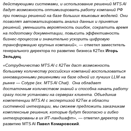
действующими системами, и использование решений MTS AI
дадут возможность оптимизировать работу компаний РФ
при помощи решений на базе больших языковых моделей. Они
позволят автоматизировать анализ данных и принятие
решений, уменьшить вероятность ошибок, сократить время
на подготовку документации, повысить эффективность
бизнес-процессов и значительно ускорить цифровую
трансформацию крупных компаний»,
— отметил заместитель
генерального директора по развитию бизнеса К2Тех
Игорь
Зельдец
.
«Сотрудничество MTS AI с К2Тех даст возможность
большему количеству российских компаний воспользоваться
инновационными решениями на базе одной из лучших LLM на
рынке — Cotype (ex. MTS AI Chat). Она обладает
достаточным количеством знаний и способна начать работу
сразу после установки на серверах клиента. Объединив
компетенции MTS AI с экспертизой К2Тех в области
системной интеграции, мы сможем предложить заказчикам
комплексные решения, которые будут безопасно и гибко
интегрированы в их ИТ-ландшафт»,
— отметил директор по
развитию MTS AI
Павел Комаровский
.