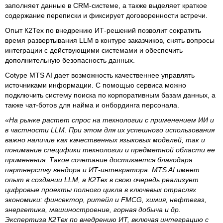
заполняет данные в CRM-системе, а также выделяет краткое
содержание переписки и фиксирует договоренности встречи.
Опыт К2Тех по внедрению ИТ-решений позволит сократить
время развертывания LLM в контуре заказчиков, снять вопросы
интеграции с действующими системами и обеспечить
дополнительную безопасность данных.
Cotype MTS AI дает возможность качественнее управлять
источниками информации. С помощью сервиса можно
подключить систему поиска по корпоративным базам данных, а
также чат-ботов для найма и онбординга персонала.
«На рынке растет спрос на технологии с применением ИИ и
в частности LLM. При этом для их успешного использования
важно наличие как качественных языковых моделей, так и
понимание специфики технологии и предметной области ее
применения. Такое сочетание достигается благодаря
партнерству вендора и ИТ-интегратора: MTS AI имеет
опыт в создании LLM, а К2Тех в свою очередь реализует
цифровые проекты полного цикла в ключевых отраслях
экономики: финсектор, ритейл и FMCG, химия, нефтегаз,
энергетика, машиностроение, горная добыча и др.
Экспертиза К2Тех по внедрению ИТ, включая интеграцию с