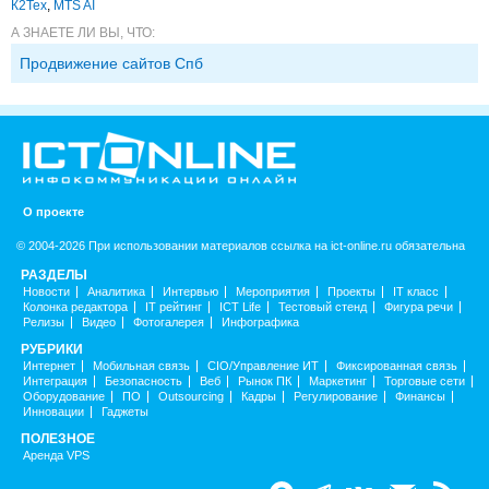
К2Тех
,
MTS AI
А ЗНАЕТЕ ЛИ ВЫ, ЧТО:
Продвижение сайтов Спб
О проекте
© 2004-2026 При использовании материалов ссылка на ict-online.ru обязательна
РАЗДЕЛЫ
Новости
Аналитика
Интервью
Мероприятия
Проекты
IT класс
Колонка редактора
IT рейтинг
ICT Life
Тестовый стенд
Фигура речи
Релизы
Видео
Фотогалерея
Инфографика
РУБРИКИ
Интернет
Мобильная связь
CIO/Управление ИТ
Фиксированная связь
Интеграция
Безопасность
Веб
Рынок ПК
Маркетинг
Торговые сети
Оборудование
ПО
Outsourcing
Кадры
Регулирование
Финансы
Инновации
Гаджеты
ПОЛЕЗНОЕ
Аренда VPS