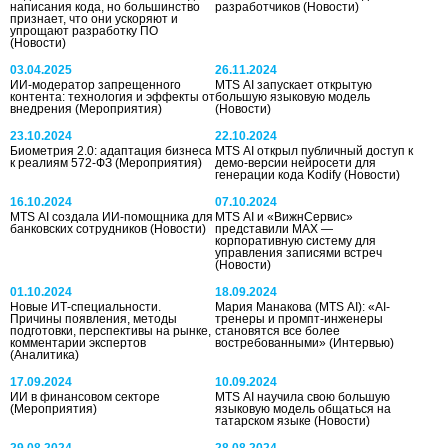
написания кода, но большинство
разработчиков
(Новости)
признает, что они ускоряют и
упрощают разработку ПО
(Новости)
03.04.2025
26.11.2024
ИИ-модератор запрещенного
MTS AI запускает открытую
контента: технология и эффекты от
большую языковую модель
внедрения
(Мероприятия)
(Новости)
23.10.2024
22.10.2024
Биометрия 2.0: адаптация бизнеса
MTS AI открыл публичный доступ к
к реалиям 572-ФЗ
(Мероприятия)
демо-версии нейросети для
генерации кода Kodify
(Новости)
16.10.2024
07.10.2024
MTS AI создала ИИ-помощника для
MTS AI и «ВижнСервис»
банковских сотрудников
(Новости)
представили MAX —
корпоративную систему для
управления записями встреч
(Новости)
01.10.2024
18.09.2024
Новые ИТ-специальности.
Мария Манакова (MTS AI): «AI-
Причины появления, методы
тренеры и промпт-инженеры
подготовки, перспективы на рынке,
становятся все более
комментарии экспертов
востребованными»
(Интервью)
(Аналитика)
17.09.2024
10.09.2024
ИИ в финансовом секторе
МТS AI научила свою большую
(Мероприятия)
языковую модель общаться на
татарском языке
(Новости)
29.08.2024
28.08.2024