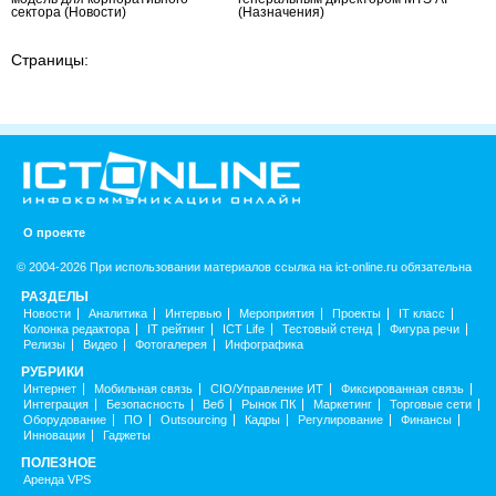
сектора
(Новости)
(Назначения)
Страницы:
О проекте
© 2004-2026 При использовании материалов ссылка на ict-online.ru обязательна
РАЗДЕЛЫ
Новости
Аналитика
Интервью
Мероприятия
Проекты
IT класс
Колонка редактора
IT рейтинг
ICT Life
Тестовый стенд
Фигура речи
Релизы
Видео
Фотогалерея
Инфографика
РУБРИКИ
Интернет
Мобильная связь
CIO/Управление ИТ
Фиксированная связь
Интеграция
Безопасность
Веб
Рынок ПК
Маркетинг
Торговые сети
Оборудование
ПО
Outsourcing
Кадры
Регулирование
Финансы
Инновации
Гаджеты
ПОЛЕЗНОЕ
Аренда VPS