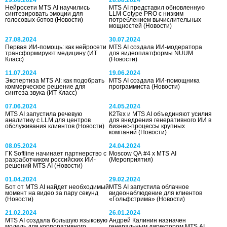
Нейросети MTS AI научились
MTS AI представил обновленную
синтезировать эмоции для
LLM Cotype PRO с низким
голосовых ботов
(Новости)
потреблением вычислительных
мощностей
(Новости)
27.08.2024
30.07.2024
Первая ИИ-помощь: как нейросети
MTS AI создала ИИ-модератора
трансформируют медицину
(ИТ
для видеоплатформы NUUM
Класс)
(Новости)
11.07.2024
19.06.2024
Экспертиза MTS AI: как подобрать
MTS AI создала ИИ-помощника
коммерческое решение для
программиста
(Новости)
синтеза звука
(ИТ Класс)
07.06.2024
24.05.2024
MTS AI запустила речевую
К2Тех и MTS AI объединяют усилия
аналитику с LLM для центров
для внедрения генеративного ИИ в
обслуживания клиентов
(Новости)
бизнес-процессы крупных
компаний
(Новости)
08.05.2024
24.04.2024
ГК Softline начинает партнерство с
Moscow QA #4 x MTS AI
разработчиком российских ИИ-
(Мероприятия)
решений MTS AI
(Новости)
01.04.2024
29.02.2024
Бот от MTS AI найдет необходимый
MTS AI запустила облачное
момент на видео за пару секунд
видеонаблюдение для клиентов
(Новости)
«Гольфстрима»
(Новости)
21.02.2024
26.01.2024
MTS AI создала большую языковую
Андрей Калинин назначен
модель для корпоративного
генеральным директором MTS AI