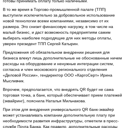
готовы принимать оплату только наличными.
В то же время в Торгово-промышленной палате (ТПП)
выступили исключительно за добровольное использование
новой технологии всеми компаниями, независимо от их
размера. Это снизит финансовую нагрузку, в том числе на
малый бизнес, и даст возможность предприятиям самим
выбирать наиболее подходящие для них методы оплаты,
уверен президент ТПП Сергей Катырин.
Предложения об обязательном внедрении решения для
бизнеса влекут лишь дополнительные не обоснованные ничем
расходы на оборудование и ненужные интеграции систем,
согласна и член московского регионального отделения
«Деловой России», гендиректор ООО «КаргоСерт» Ирина
Мысливчик.
Впрочем, предполагается, что внедрять QR будет не сама
торговая точка, а банк, который обеспечивает прием платежей
(эквайринг), пояснила Наталья Мильчакова.
При этом для внедрения универсального QR банк-эквайер
может устанавливать компании дополнительную плату при
необходимости развития инфраструктуры, отметили в пресс-
службе Почта Банка. Как правило, дополнительные расходы