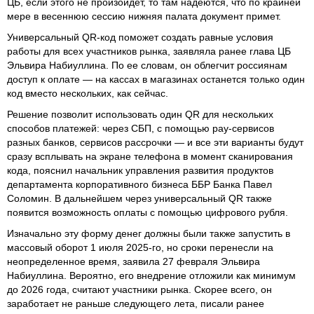
ЦБ, если этого не произойдет, то там надеются, что по крайней
мере в весеннюю сессию нижняя палата документ примет.
Универсальный QR-код поможет создать равные условия
работы для всех участников рынка, заявляла ранее глава ЦБ
Эльвира Набиуллина. По ее словам, он облегчит россиянам
доступ к оплате — на кассах в магазинах останется только один
код вместо нескольких, как сейчас.
Решение позволит использовать один QR для нескольких
способов платежей: через СБП, с помощью pay-сервисов
разных банков, сервисов рассрочки — и все эти варианты будут
сразу всплывать на экране телефона в момент сканирования
кода, пояснил начальник управления развития продуктов
департамента корпоративного бизнеса ББР Банка Павел
Соломин. В дальнейшем через универсальный QR также
появится возможность оплаты с помощью цифрового рубля.
Изначально эту форму денег должны были также запустить в
массовый оборот 1 июля 2025-го, но сроки перенесли на
неопределенное время, заявила 27 февраля Эльвира
Набиуллина. Вероятно, его внедрение отложили как минимум
до 2026 года, считают участники рынка. Скорее всего, он
заработает не раньше следующего лета, писали ранее