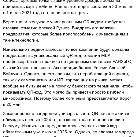
Сейчас торговые точки с таким уровнем доходов обязаны
принимать карты «Мир». Ранее этот порог составлял 30 млн, но
с 1 июля 2021 года его понизили на треть.
Вероятно, и в случае с универсальным QR-кодом требуется
отсечка, отметил Алексей Гузнов. Внедрять его должны
предприятия, которые более приспособлены к инвестициям в
такие технологии.
Изначально предполагалось, что все компании будут обязаны
предоставлять универсальный QR-код, отметил МВА-
профессор бизнес-практики по цифровым финансам РАНХиГС,
бывший вице-президент Ассоциации банков России Алексей
Войлуков. Однако, по его словам, это неработающий вариант,
так как у самозанятых или ИП, торгующих на рынке, может
вообще не быть денег на покупку банковского терминала, чтобы
показывать QR-код. Это могло бы привести просто к гибели
микробизнеса. Поэтому более логичным представляется порог
в 20 млн.
Законопроект о внедрении универсального QR начали активно
обсуждать осенью 2024-го, а в конце года его перевнесли в
Госдуму. Изначально предполагалось сделать такой код
обязательным уже с июля 2025-го. Однако, по словам зампреда