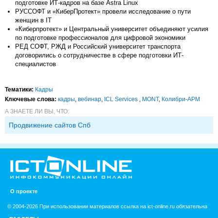
подготовке ИТ-кадров на базе Astra Linux
РУССОФТ и «КиберПротект» провели исследование о пути
женщин в IT
«Киберпротект» и Центральный университет объединяют усилия
по подготовке профессионалов для цифровой экономики
РЕД СОФТ, РЖД и Российский университет транспорта
договорились о сотрудничестве в сфере подготовки ИТ-
специалистов
Тематики:
Кадры
Ключевые слова:
кадры
,
вебинар
,
ICL Services
,
MONT
,
Колибри-АРМ
А ЗНАЕТЕ ЛИ ВЫ, ЧТО:
Продвижение сайтов Спб
О проекте
© 2004-2026 При использовании материалов ссылка на ict-online.ru обязательна