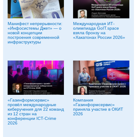
Манифест непрерывности:
Международная ИТ-
«Инфосистемы Джет» — о
олимпиада GoIT.space
новой концепции
взяла бронзу на
построения современной
«Хакатонах России 2026»
инфраструктуры
«Газинформсервис»
Компания
провёл международные
«Газинформсервис»
киберучения для 22 команд
приняла участие в ОКИТ
из 12 стран на
2026
конференции ICT-Crime
2026