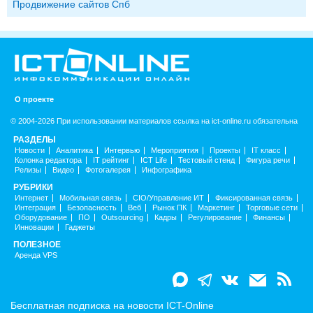
Продвижение сайтов Спб
О проекте
© 2004-2026 При использовании материалов ссылка на ict-online.ru обязательна
РАЗДЕЛЫ
Новости
Аналитика
Интервью
Мероприятия
Проекты
IT класс
Колонка редактора
IT рейтинг
ICT Life
Тестовый стенд
Фигура речи
Релизы
Видео
Фотогалерея
Инфографика
РУБРИКИ
Интернет
Мобильная связь
CIO/Управление ИТ
Фиксированная связь
Интеграция
Безопасность
Веб
Рынок ПК
Маркетинг
Торговые сети
Оборудование
ПО
Outsourcing
Кадры
Регулирование
Финансы
Инновации
Гаджеты
ПОЛЕЗНОЕ
Аренда VPS
Бесплатная подписка на новости ICT-Online