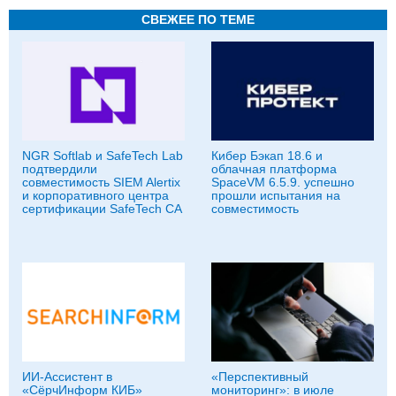
СВЕЖЕЕ ПО ТЕМЕ
NGR Softlab и SafeTech Lab
Кибер Бэкап 18.6 и
подтвердили
облачная платформа
совместимость SIEM Alertix
SpaceVM 6.5.9. успешно
и корпоративного центра
прошли испытания на
сертификации SafeTech CA
совместимость
ИИ-Ассистент в
«Перспективный
«СёрчИнформ КИБ»
мониторинг»: в июле