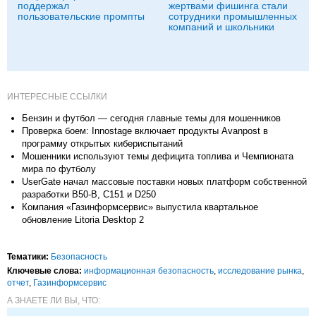
поддержал
жертвами фишинга стали
пользовательские промпты
сотрудники промышленных
компаний и школьники
ИНТЕРЕСНЫЕ ССЫЛКИ
Бензин и футбол — сегодня главные темы для мошенников
Проверка боем: Innostage включает продукты Avanpost в
программу открытых кибериспытаний
Мошенники используют темы дефицита топлива и Чемпионата
мира по футболу
UserGate начал массовые поставки новых платформ собственной
разработки B50‑B, C151 и D250
Компания «Газинформсервис» выпустила квартальное
обновление Litoria Desktop 2
Тематики:
Безопасность
Ключевые слова:
информационная безопасность
,
исследование рынка
,
отчет
,
Газинформсервис
А ЗНАЕТЕ ЛИ ВЫ, ЧТО: