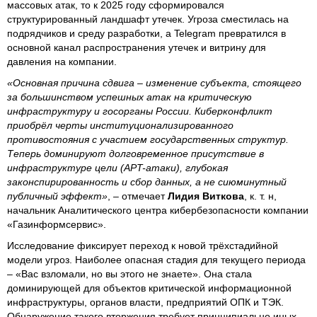
массовых атак, то к 2025 году сформировался
структурированный ландшафт утечек. Угроза сместилась на
подрядчиков и среду разработки, а Telegram превратился в
основной канал распространения утечек и витрину для
давления на компании.
«Основная причина сдвига – изменение субъекта, стоящего
за большинством успешных атак на критическую
инфраструктуру и госорганы России. Киберконфликт
приобрёл черты институционализированного
противостояния с участием государственных структур.
Теперь доминируют долговременное присутствие в
инфраструктуре цели (APT-атаки), глубокая
законспирированность и сбор данных, а не сиюминутный
публичный эффект»
, – отмечает
Лидия Виткова
, к. т. н,
начальник Аналитического центра кибербезопасности компании
«Газинформсервис».
Исследование фиксирует переход к новой трёхстадийной
модели угроз. Наиболее опасная стадия для текущего периода
– «Вас взломали, но вы этого не знаете». Она стала
доминирующей для объектов критической информационной
инфраструктуры, органов власти, предприятий ОПК и ТЭК.
Обнаружение такого вторжения требует принципиально иных