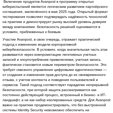
Включение продуктов Avanpost в программу открытых
кибериспытаний является логическим развитием партнёрского
соглашения, заключённого в мае 2025 года. Открытый формат
тестирования позволяет подтверждать надёжность технологий
на практике и демонстрирует рынку высокий уровень доверия
между компаниями: безопасность решений оценивается в
условиях, приближенных к боевым.
Участие Avanpost, в свою очередь, отражает практический
подход к изменению модели корпоративной
кибербезопасности. В условиях, когда значительная часть атак
развивается через компрометацию легитимных учетных
записей и злоупотребление привилегиями, учетная запись
фактически становится новым периметром безопасности. Это
требует сквозного управления цифровыми идентичностями —
от создания и изменения прав доступа до их своевременного
отзыва, с учетом контекста и поведения пользователей и
сервисов. Такой подход соответствует парадигме непрерывной
безопасности, при которой защита рассматривается как
постоянно действующий процесс, встроенный в бизнес- и ИТ-
ландшафт, а не как набор изолированных средств. Для Avanpost
важно на практике продемонстрировать, что без выстроенной
системы Identity Security невозможно обеспечить ни