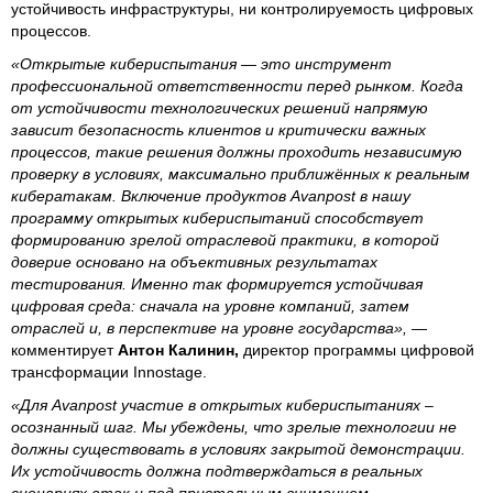
устойчивость инфраструктуры, ни контролируемость цифровых
процессов.
«Открытые кибериспытания — это инструмент
профессиональной ответственности перед рынком. Когда
от устойчивости технологических решений напрямую
зависит безопасность клиентов и критически важных
процессов, такие решения должны проходить независимую
проверку в условиях, максимально приближённых к реальным
кибератакам. Включение продуктов Avanpost в нашу
программу открытых кибериспытаний способствует
формированию зрелой отраслевой практики, в которой
доверие основано на объективных результатах
тестирования. Именно так формируется устойчивая
цифровая среда: сначала на уровне компаний, затем
отраслей и, в перспективе на уровне государства»,
—
комментирует
Антон Калинин,
директор программы цифровой
трансформации Innostage.
«Для Avanpost участие в открытых кибериспытаниях –
осознанный шаг. Мы убеждены, что зрелые технологии не
должны существовать в условиях закрытой демонстрации.
Их устойчивость должна подтверждаться в реальных
сценариях атак и под пристальным вниманием