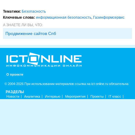
Тематики:
Безопасность
Ключевые слова:
информационная безопасность
,
Газинформсервис
А ЗНАЕТЕ ЛИ ВЫ, ЧТО:
Продвижение сайтов Спб
О проекте
© 2004-2026 При использовании материалов ссылка на ict-online.ru обязательна
РАЗДЕЛЫ
Новости
Аналитика
Интервью
Мероприятия
Проекты
IT класс
Колонка редактора
IT рейтинг
ICT Life
Тестовый стенд
Фигура речи
Релизы
Видео
Фотогалерея
Инфографика
РУБРИКИ
Интернет
Мобильная связь
CIO/Управление ИТ
Фиксированная связь
Интеграция
Безопасность
Веб
Рынок ПК
Маркетинг
Торговые сети
Оборудование
ПО
Outsourcing
Кадры
Регулирование
Финансы
Инновации
Гаджеты