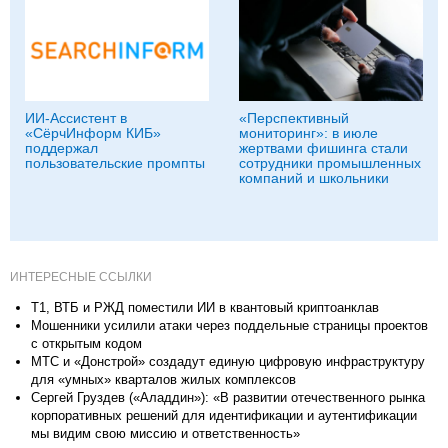
ИИ-Ассистент в
«Перспективный
«СёрчИнформ КИБ»
мониторинг»: в июле
поддержал
жертвами фишинга стали
пользовательские промпты
сотрудники промышленных
компаний и школьники
ИНТЕРЕСНЫЕ ССЫЛКИ
Т1, ВТБ и РЖД поместили ИИ в квантовый криптоанклав
Мошенники усилили атаки через поддельные страницы проектов
с открытым кодом
МТС и «Донстрой» создадут единую цифровую инфраструктуру
для «умных» кварталов жилых комплексов
Сергей Груздев («Аладдин»): «В развитии отечественного рынка
корпоративных решений для идентификации и аутентификации
мы видим свою миссию и ответственность»