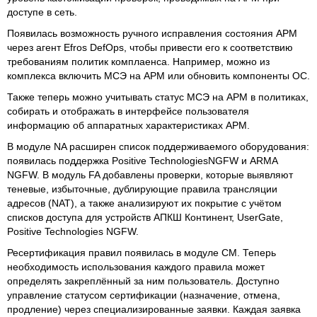
доступе в сеть.
Появилась возможность ручного исправления состояния АРМ
через агент Efros DefOps, чтобы привести его к соответствию
требованиям политик комплаенса. Например, можно из
комплекса включить МСЭ на АРМ или обновить компоненты ОС.
Также теперь можно учитывать статус МСЭ на АРМ в политиках,
собирать и отображать в интерфейсе пользователя
информацию об аппаратных характеристиках АРМ.
В модуле NA расширен список поддерживаемого оборудования:
появилась поддержка Positive TechnologiesNGFW и ARMA
NGFW. В модуль FA добавлены проверки, которые выявляют
теневые, избыточные, дублирующие правила трансляции
адресов (NAT), а также анализируют их покрытие с учётом
списков доступа для устройств АПКШ Континент, UserGate,
Positive Technologies NGFW.
Ресертификация правил появилась в модуле CM. Теперь
необходимость использования каждого правила может
определять закреплённый за ним пользователь. Доступно
управление статусом сертификации (назначение, отмена,
продление) через специализированные заявки. Каждая заявка