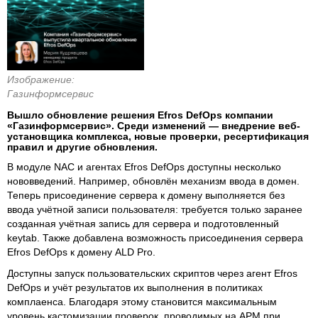
Изображение:
Газинформсервис
Вышло обновление решения Efros DefOps компании
«Газинформсервис». Среди изменений — внедрение веб-
установщика комплекса, новые проверки, ресертификация
правил и другие обновления.
В модуле NAC и агентах Efros DefOps доступны несколько
нововведений. Например, обновлён механизм ввода в домен.
Теперь присоединение сервера к домену выполняется без
ввода учётной записи пользователя: требуется только заранее
созданная учётная запись для сервера и подготовленный
keytab. Также добавлена возможность присоединения сервера
Efros DefOps к домену ALD Pro.
Доступны запуск пользовательских скриптов через агент Efros
DefOps и учёт результатов их выполнения в политиках
комплаенса. Благодаря этому становится максимальным
уровень кастомизации проверок, проводимых на АРМ при