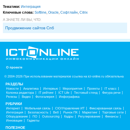
Тематики:
Интеграция
Ключевые слова:
Softline
,
Oracle
,
Софтлайн
,
Citrix
А ЗНАЕТЕ ЛИ ВЫ, ЧТО:
Продвижение сайтов Спб
О проекте
© 2004-2026 При использовании материалов ссылка на ict-online.ru обязательна
РАЗДЕЛЫ
Новости
Аналитика
Интервью
Мероприятия
Проекты
IT класс
Колонка редактора
IT рейтинг
ICT Life
Тестовый стенд
Фигура речи
Релизы
Видео
Фотогалерея
Инфографика
РУБРИКИ
Интернет
Мобильная связь
CIO/Управление ИТ
Фиксированная связь
Интеграция
Безопасность
Веб
Рынок ПК
Маркетинг
Торговые сети
Оборудование
ПО
Outsourcing
Кадры
Регулирование
Финансы
Инновации
Гаджеты
ПОЛЕЗНОЕ