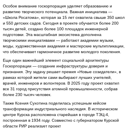
Особое внимание госкорпорация уделяет образованию и
развитию творческого потенциала. Важная инициатива —
«Школа Росатома», которая за 15 лет охватила свыше 350 школ
и 550 детских садов. Сегодня в проекте обучается более 200
тысяч детей, создано более 100 площадок инженерной
подготовки. Эта масштабная экосистема дополнена
творческими инициативами — работают академии музыки,
моды, художественная академия и мастерские мультипликации,
что обеспечивает гармоничное развитие молодого поколения.
Еще один важнейший элемент социальной архитектуры
Госкорпорации — создание инфраструктуры доверия и
признания. Эту задачу решает премия «Новые созидатели», в
рамках которой жители сами выбирают лучших учителей,
врачей, инженеров и волонтеров. В 2025 году проект охватил
все 31 город присутствия атомной промышленности, собрав
более 230 тысяч человек.
Также Ксения Сухотина поделилась успешным кейсом
трансформации индустриального наследия. В историческом
центре Курска расположена старейшая в городе ТЭЦ-4,
построенная в 1934 году. Совместно с губернатором Курской
области РИР реализует проект