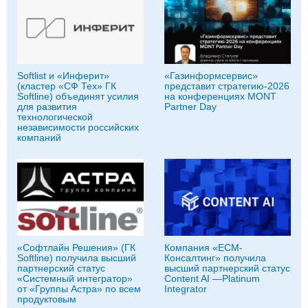
Softlist и «Инферит»
«Газинформсервис»
(кластер «СФ Тех» ГК
представит стратегию-2026
Softline) объединят усилия
на конференциях MONT
для развития
Partner Day
технологической
независимости российских
компаний
«Софтлайн Решения» (ГК
Компания «ЕСМ-
Softline) получила высший
Консалтинг» получила
партнерский статус
высший партнерский статус
«Системный интегратор»
Content AI —Platinum
от «Группы Астра» по всем
Integrator
продуктовым