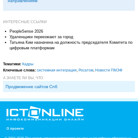
направлениям
ИНТЕРЕСНЫЕ ССЫЛКИ
PeopleSense 2026
Удаленщики переезжают за город
Татьяна Ким назначена на должность председателя Комитета по
цифровым платформам
Тематики:
Кадры
Ключевые слова:
системная интеграция
,
Росатом
,
Новости ПМЭФ
А ЗНАЕТЕ ЛИ ВЫ, ЧТО:
Продвижение сайтов Спб
О проекте
© 2004-2026 При использовании материалов ссылка на ict-online.ru обязательна