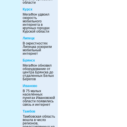
области
Курск
МегаФон удвоил
скорость
мобильного
интернета в
крупных городах
Курской области
Липецк
В окрестностях
Липецка ускорили
мобильный
интернет
Брянск
МегаФон обновил
оборудование от
центра Брянска до
отдаленных Белых
Берегов
Иваново
В 75 малых
населённых
пунктах Ивановской
области появились
связь и интернет
Тамбов
Тамбовская область
вошла в число
регионов,
представленных на