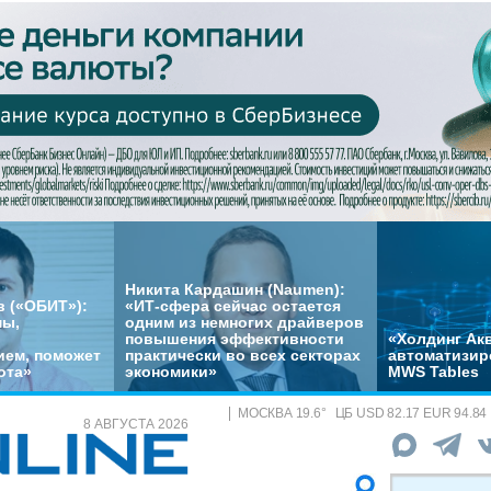
Никита Кардашин (Naumen):
 («ОБИТ»):
«ИТ-сфера сейчас остается
мы,
одним из немногих драйверов
повышения эффективности
«Холдинг Акв
ем, поможет
практически во всех секторах
автоматизир
ота»
экономики»
MWS Tables
МОСКВА
19.6
°
ЦБ
USD 82.17 EUR 94.84
8 АВГУСТА 2026