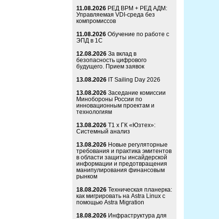
11.08.2026
РЕД ВРМ + РЕД АДМ:
Управляемая VDI-среда без
компромиссов
11.08.2026
Обучение по работе с
ЭПД в 1С
12.08.2026
За вклад в
безопасность цифрового
будущего. Прием заявок
13.08.2026
IT Sailing Day 2026
13.08.2026
Заседание комиссии
Минобороны России по
инновационным проектам и
технологиям
13.08.2026
Т1 x ГК «Юзтех»:
Системный анализ
13.08.2026
Новые регуляторные
требования и практика эмитентов
в области защиты инсайдерской
информации и предотвращения
манипулирования финансовым
рынком
18.08.2026
Техническая планерка:
как мигрировать на Astra Linux с
помощью Astra Migration
18.08.2026
Инфраструктура для