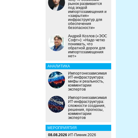
рынок развивается
под эгидой
импортозамещения и
«закрытия»
инфраструктур для
обеспечения
безопасности»
Андрей Козлов («ЭОС
Софт»): «Надо четко
понимать, что
обратной дороги для
импортозамещения
нет»
АНАЛИТИКА
Импортонезависимая
ИТ-инфраструктура:
мифы и реальность,
комментарии
экспертов
Импортонезависимая
ИТ-инфраструктура:
сложности создания,
решения, прогнозы,
комментарии
экспертов
МЕРОПРИЯТИЯ
08.08.2026
ИТ-Пикник 2026