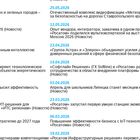
25.05.2026
х и зеленых городов –
Отечественный комплекс видеофиксации «Метеор
за безопасностью на дорогах Ставропольского к
12.05.2026
26
(Новости)
Опыт вендора, интегратора, заказчика в одном п
«Росатом» поделился мультиэкспертизой на выста
Moscow 2026
(Новости)
23.04.2026
енным интеллектом:
«Группа Астра» и «Элерон» объединяют усилия 
доверенных решений в сфере физической безоп
14.04.2026
иряют технологическое
«Софтлайн Решения» (ГК Softline) и «Росатом» 
объектов энергетического
сотрудничество в области внедрения платформ
(Новости)
03.04.2026
высил эффективность
Апрель для школьников Липецка станет месяцем 
(Новости)
23.03.2026
 ИТ-решения для
«Росатом» запустил первую умную станцию эком
и «ИТС регионам»
(Новости)
(Новости)
06.03.2026
тратегию до 2027 года
Повышение эффективности бизнеса с IoT-технол
«Росатома»
(Новости)
19.02.2026
партнерами компетенциями
«Росатом Инфраструктурные решения» перевел 