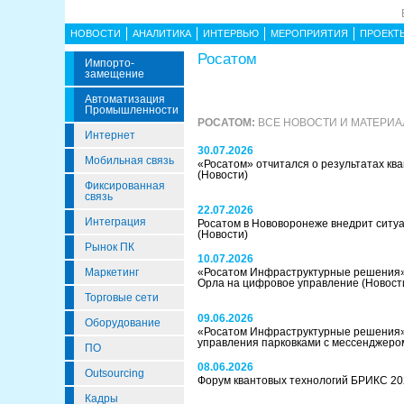
НОВОСТИ
АНАЛИТИКА
ИНТЕРВЬЮ
МЕРОПРИЯТИЯ
ПРОЕКТ
Росатом
Импорто­
Замещение
Автоматизация
Промышленности
РОСАТОМ:
ВСЕ НОВОСТИ И МАТЕРИ
Интернет
30.07.2026
Мобильная связь
«Росатом» отчитался о результатах ква
(Новости)
Фиксированная
связь
22.07.2026
Интеграция
Росатом в Нововоронеже внедрит ситу
(Новости)
Рынок ПК
10.07.2026
Маркетинг
«Росатом Инфраструктурные решения»
Орла на цифровое управление
(Новост
Торговые сети
09.06.2026
Оборудование
«Росатом Инфраструктурные решения»
управления парковками с мессенджер
ПО
08.06.2026
Outsourcing
Форум квантовых технологий БРИКС 2
Кадры