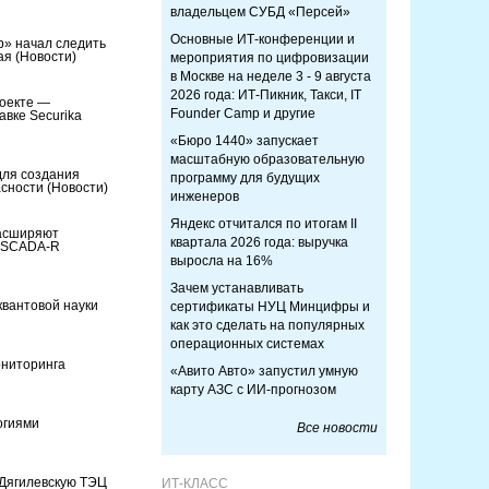
владельцем СУБД «Персей»
Основные ИТ-конференции и
» начал следить
рая
(Новости)
мероприятия по цифровизации
в Москве на неделе 3 - 9 августа
2026 года: ИТ-Пикник, Такси, IT
роекте ―
Founder Camp и другие
вке Securika
«Бюро 1440» запускает
масштабную образовательную
для создания
программу для будущих
асности
(Новости)
инженеров
Яндекс отчитался по итогам II
расширяют
квартала 2026 года: выручка
ы SCADA-R
выросла на 16%
Зачем устанавливать
квантовой науки
сертификаты НУЦ Минцифры и
как это сделать на популярных
операционных системах
ониторинга
«Авито Авто» запустил умную
карту АЗС с ИИ-прогнозом
огиями
Все новости
Дягилевскую ТЭЦ
ИТ-КЛАСС