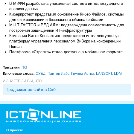
В МИФИ разработана уникальная система интеллектуального
анализа данных
Киберпротект представил обновление Кибер Файлов, системы
для синхронизации и безопасного обмена файлами
MULTIFACTOR и РЕД АДМ: подтверждена совместимость для
построения защищённой ИТ-инфраструктуры
Компания Витте Консалтинг представила интеллектуальную
платформу управления персоналом ВиВорк на конференции
Human
Платформа «Стрелка» стала доступна в мобильном формате
Тематики:
ПО
Ключевые слова:
СУБД
,
Тантор Лабс
,
Группа Астра
,
LANSOFT
,
LDM
А ЗНАЕТЕ ЛИ ВЫ, ЧТО:
Продвижение сайтов Спб
О проекте