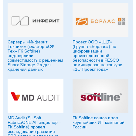
Серверы «Инферит
Проект ООО «ЦЦТ»
Техники» (кластер «СФ
(Группа «Борлас») по
Тех» ГК Softline)
цифровизации
подтвердили
производственной
совместимость с решением
безопасности в FESCO
Sharx Storage 2.x для
номинирован на конкурс
хранения данных
«1С:Проект года»
MD Audit (SL Soft
ГК Softline вошла в топ
FabricaONE.AI, акционер –
крупнейших ИТ-компаний
ГК Softline) провел
России
исследование развития
ERP-систем и определил,