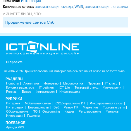
Тематики:
Интеграция
Ключевые слова:
автоматизация склада
,
WMS
,
автоматизация логистики
А ЗНАЕТЕ ЛИ ВЫ, ЧТО:
Продвижение сайтов Спб
О проекте
© 2004-2026 При использовании материалов ссылка на ict-online.ru обязательна
РАЗДЕЛЫ
Новости
Аналитика
Интервью
Мероприятия
Проекты
IT класс
Колонка редактора
IT рейтинг
ICT Life
Тестовый стенд
Фигура речи
Релизы
Видео
Фотогалерея
Инфографика
РУБРИКИ
Интернет
Мобильная связь
CIO/Управление ИТ
Фиксированная связь
Интеграция
Безопасность
Веб
Рынок ПК
Маркетинг
Торговые сети
Оборудование
ПО
Outsourcing
Кадры
Регулирование
Финансы
Инновации
Гаджеты
ПОЛЕЗНОЕ
Аренда VPS