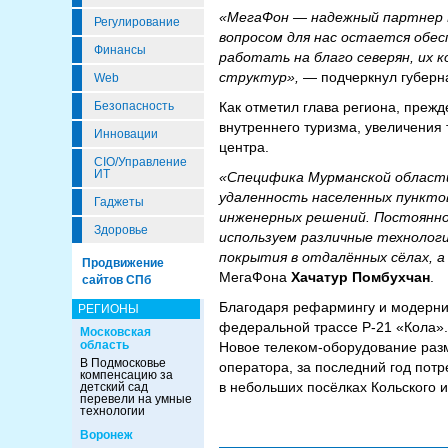
«МегаФон — надежный партнер 
Регулирование
вопросом для нас остается обе
Финансы
работать на благо северян, их 
структур»,
— подчеркнул губерн
Web
Как отметил глава региона, преж
Безопасность
внутреннего туризма, увеличения 
Инновации
центра.
CIO/Управление
ИТ
«Специфика Мурманской области
удаленность населенных пункто
Гаджеты
инженерных решений. Постоянно 
Здоровье
используем различные технолог
покрытия в отдалённых сёлах, 
Продвижение
МегаФона
Хачатур Помбухчан
.
сайтов СПб
Благодаря рефармингу и модерни
РЕГИОНЫ
федеральной трассе Р-21 «Кола».
Московская
область
Новое телеком-оборудование разм
В Подмосковье
оператора, за последний год пот
компенсацию за
в небольших посёлках Кольского 
детский сад
перевели на умные
технологии
Воронеж