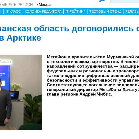
ВЫБРАТЬ РЕГИОН
> Москва
Ы
IT КЛАСС
КОЛОНКА РЕДАКТОРА
IT РЕЙТИНГ
ТЕСТОВЫЙ СТЕНД
РЕЛИЗ
анская область договорились 
в Арктике
МегаФон и правительство Мурманской о
о технологическом партнерстве. В числ
направлений сотрудничества — расшире
федеральных и региональных транспорт
также внедрение цифровых решений дл
безопасности и эффективности управлен
Соответствующее соглашение подписал
генеральный директор МегаФона Хачату
глава региона Андрей Чибис.