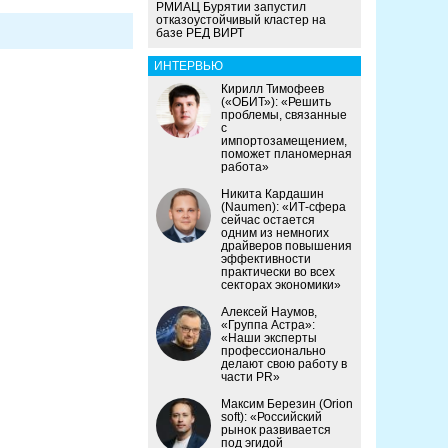
РМИАЦ Бурятии запустил
отказоустойчивый кластер на
базе РЕД ВИРТ
ИНТЕРВЬЮ
Кирилл Тимофеев
(«ОБИТ»): «Решить
проблемы, связанные
с
импортозамещением,
поможет планомерная
работа»
Никита Кардашин
(Naumen): «ИТ-сфера
сейчас остается
одним из немногих
драйверов повышения
эффективности
практически во всех
секторах экономики»
Алексей Наумов,
«Группа Астра»:
«Наши эксперты
профессионально
делают свою работу в
части PR»
Максим Березин (Orion
soft): «Российский
рынок развивается
под эгидой