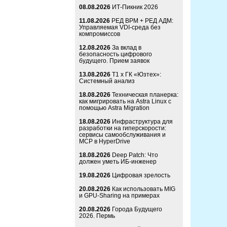
08.08.2026
ИТ-Пикник 2026
11.08.2026
РЕД ВРМ + РЕД АДМ:
Управляемая VDI-среда без
компромиссов
12.08.2026
За вклад в
безопасность цифрового
будущего. Прием заявок
13.08.2026
Т1 x ГК «Юзтех»:
Системный анализ
18.08.2026
Техническая планерка:
как мигрировать на Astra Linux с
помощью Astra Migration
18.08.2026
Инфраструктура для
разработки на гиперскорости:
сервисы самообслуживания и
MCP в HyperDrive
18.08.2026
Deep Patch: Что
должен уметь ИБ-инженер
19.08.2026
Цифровая зрелость
20.08.2026
Как использовать MIG
и GPU-Sharing на примерах
20.08.2026
Города Будущего
2026. Пермь