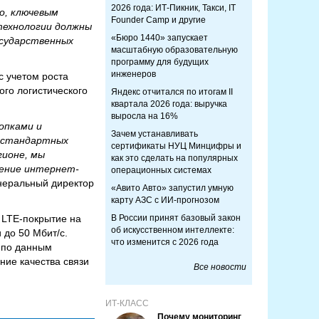
2026 года: ИТ-Пикник, Такси, IT
о, ключевым
Founder Camp и другие
технологии должны
«Бюро 1440» запускает
осударственных
масштабную образовательную
программу для будущих
инженеров
с учетом роста
ого логистического
Яндекс отчитался по итогам II
квартала 2026 года: выручка
выросла на 16%
опками и
Зачем устанавливать
нестандартных
сертификаты НУЦ Минцифры и
гионе, мы
как это сделать на популярных
рение интернет-
операционных системах
неральный директор
«Авито Авто» запустил умную
карту АЗС с ИИ-прогнозом
 LTE-покрытие на
В России принят базовый закон
об искусственном интеллекте:
 до 50 Мбит/с.
что изменится с 2026 года
е по данным
ние качества связи
Все новости
ИТ-КЛАСС
Почему мониторинг