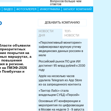
Вопросов больше чем
ответов
Ы
ВИДЕО
ФОТОГАЛЕРЕЯ
ИНФОГРАФИКА
КАТАЛОГ КОМПАНИЙ
о
ДОБАВИТЬ КОМПАНИЮ
НОВОСТИ
ТОП-
ДНЯ
НОВОСТИ
«Перспективный мониторинг»
бласти объявили
зафиксировал крупную утечку
е приоритетных
медицинских данных россиян в
ние покрытия на
июле
ных маршрутах, а
я повышения
Российский рынок ПО для ИИ
ия в регионе.
достигнет 95 млрд рублей к 2030
и на ПМЭФ-2026
году
р Помбухчан и
Apple на несколько часов
удалила Telegram из App Store
из-за запрещенного контента
«Тантор Лабс» стала
владельцем СУБД «Персей»
Основные ИТ-конференции и
мероприятия по цифровизации
в Москве на неделе 3 - 9 августа