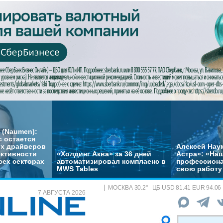
 (Naumen):
с остается
их драйверов
Алексей Нау
ктивности
«Холдинг Аква» за 36 дней
Астра»: «На
сех секторах
автоматизировал комплаенс в
профессиона
MWS Tables
свою работу 
МОСКВА
30.2
°
ЦБ
USD 81.41 EUR 94.06
7 АВГУСТА 2026