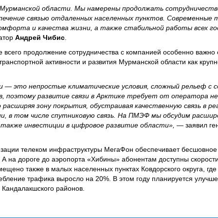
Мурманской области. Мы намерены продолжать сотрудничеств
спечение связью отдаленных населенных пунктов. Современные 
комфорта и качества жизни, а также стабильной работы всех г
атор
Андрей Чибис
.
де всего продолжение сотрудничества с компанией особенно важно 
транспортной активности и развития Мурманской области как крупн
 — это непростые климатические условия, сложный рельеф с с
в, поэтому развитие связи в Арктике требует от оператора 
расширяя зону покрытия, обустраивая качественную связь в ре
ии, в том числе спутниковую связь. На ПМЭФ мы обсудим расши
а также инвестиции в цифровое развитие области», —
заявил ге
зации телеком инфраструктуры МегаФон обеспечивает бесшовное
 А на дороге до аэропорта «Хибины» абонентам доступны скорости
ещено также в малых населенных пунктах Ковдорского округа, гд
ребление трафика выросло на 20%. В этом году планируется улучше
и Кандалакшского районов.