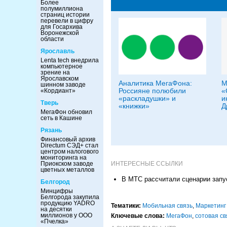
Более
полумиллиона
страниц истории
перевели в цифру
для Госархива
Воронежской
области
Ярославль
Lenta tech внедрила
компьютерное
зрение на
Ярославском
Аналитика МегаФона:
М
шинном заводе
Россияне полюбили
«
«Кордиант»
«раскладушки» и
и
Тверь
«книжки»
Д
МегаФон обновил
сеть в Кашине
Рязань
Финансовый архив
Directum СЭД+ стал
центром налогового
мониторинга на
ИНТЕРЕСНЫЕ ССЫЛКИ
Приокском заводе
цветных металлов
В МТС рассчитали сценарии запу
Белгород
Минцифры
Белгорода закупила
продукцию YADRO
Тематики:
Мобильная связь
,
Маркетинг
на десятки
миллионов у ООО
Ключевые слова:
МегаФон
,
сотовая св
«Пчелка»