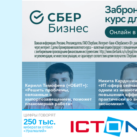
Никита Кардашин
Кирилл Тимофеев («ОБИТ»):
«ИТ-сфера сейча
«Решить проблемы,
одним из немног
связанные с
повышения эффе
импортозамещением, поможет
практически во в
планомерная работа»
экономики»
ЦИФРЫ ГОВОРЯТ
250 тыс.
кибератак отбил
«Уралкалий»