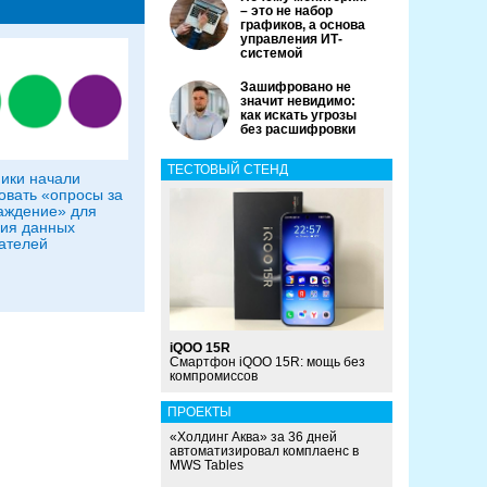
– это не набор
графиков, а основа
управления ИТ-
системой
Зашифровано не
значит невидимо:
как искать угрозы
без расшифровки
ТЕСТОВЫЙ СТЕНД
ики начали
овать «опросы за
аждение» для
ия данных
ателей
iQOO 15R
Смартфон iQOO 15R: мощь без
компромиссов
ПРОЕКТЫ
«Холдинг Аква» за 36 дней
автоматизировал комплаенс в
MWS Tables