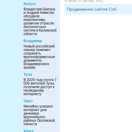
А ЗНАЕТЕ ЛИ ВЫ, ЧТО:
Калуга
Продвижение сайтов Спб
Владислав Шапша
и Андрей Никитин
обсудили
перспективы
развития отрасли
беспилотных
систем в Калужской
области
Владимир
Новый российский
сканер поможет
сохранить
крупноформатные
документы
Владимирского
архива
Тула
В 2026 году почти 7
000 жителей Тулы
получили доступ к
проводному
интернету
Орел
МегаФон ускорил
интернет для
дачников
крупнейшего
района Орловской
области
Курск