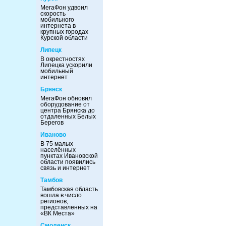
МегаФон удвоил
скорость
мобильного
интернета в
крупных городах
Курской области
Липецк
В окрестностях
Липецка ускорили
мобильный
интернет
Брянск
МегаФон обновил
оборудование от
центра Брянска до
отдаленных Белых
Берегов
Иваново
В 75 малых
населённых
пунктах Ивановской
области появились
связь и интернет
Тамбов
Тамбовская область
вошла в число
регионов,
представленных на
«ВК Места»
Смоленск