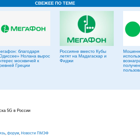
СВЕЖЕЕ ПО ТЕМЕ
егафон: благодаря
Россияне вместо Кубы
Мошенн
Одиссее» Нолана вырос
летят на Мадагаскар и
использ
нтерес москвичей к
Фиджи
вознагр
ревней Греции
получен
пользов
ска 5G в России
язь
,
форум
,
Новости ПМЭФ