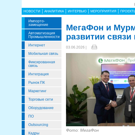
НОВОСТИ
АНАЛИТИКА
ИНТЕРВЬЮ
МЕРОПРИЯТИЯ
ПРОЕКТ
Импорто­
Замещение
МегаФон и Мурм
Автоматизация
развитии связи 
Промышленности
Интернет
03.06.2026 |
Мобильная связь
Фиксированная
связь
Интеграция
Рынок ПК
Маркетинг
Торговые сети
Оборудование
ПО
Outsourcing
Фото: МегаФон
Кадры