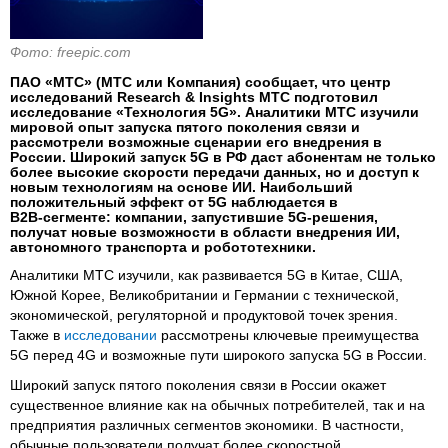
Фото: freepic.com
ПАО «МТС» (МТС или Компания) сообщает, что центр
исследований Research & Insights МТС подготовил
исследование «Технология 5G». Аналитики МТС изучили
мировой опыт запуска пятого поколения связи и
рассмотрели возможные сценарии его внедрения в
России. Широкий запуск 5G в РФ даст абонентам не только
более высокие скорости передачи данных, но и доступ к
новым технологиям на основе ИИ. Наибольший
положительный эффект от 5G наблюдается в
B2B‑сегменте: компании, запустившие 5G‑решения,
получат новые возможности в области внедрения ИИ,
автономного транспорта и робототехники.
Аналитики МТС изучили, как развивается 5G в Китае, США,
Южной Корее, Великобритании и Германии с технической,
экономической, регуляторной и продуктовой точек зрения.
Также в
исследовании
рассмотрены ключевые преимущества
5G перед 4G и возможные пути широкого запуска 5G в России.
Широкий запуск пятого поколения связи в России окажет
существенное влияние как на обычных потребителей, так и на
предприятия различных сегментов экономики. В частности,
обычные пользователи получат более скоростной