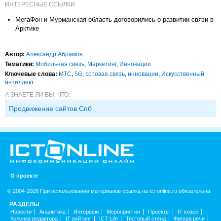
ИНТЕРЕСНЫЕ ССЫЛКИ
МегаФон и Мурманская область договорились о развитии связи в
Арктике
Автор:
Александр Абрамов
.
Тематики:
Мобильная связь
,
Маркетинг
,
Инновации
Ключевые слова:
МТС
,
5G
,
сотовая связь
,
инновации
,
Искусственный
интеллект
А ЗНАЕТЕ ЛИ ВЫ, ЧТО:
Продвижение сайтов Спб
О проекте
© 2004-2026 При использовании материалов ссылка на ict-online.ru обязательна
РАЗДЕЛЫ
Новости
Аналитика
Интервью
Мероприятия
Проекты
IT класс
Колонка редактора
IT рейтинг
ICT Life
Тестовый стенд
Фигура речи