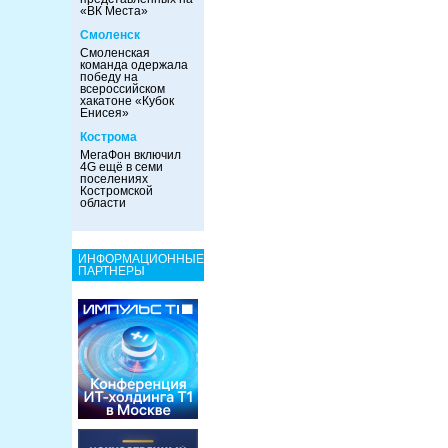
«ВК Места»
Смоленск
Смоленская
команда одержала
победу на
всероссийском
хакатоне «Кубок
Енисея»
Кострома
МегаФон включил
4G ещё в семи
поселениях
Костромской
области
ИНФОРМАЦИОННЫЕ
ПАРТНЕРЫ