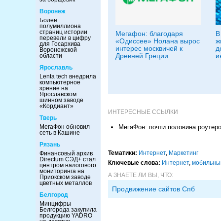
Воронеж
Более
полумиллиона
страниц истории
Мегафон: благодаря
В
перевели в цифру
«Одиссее» Нолана вырос
ж
для Госархива
интерес москвичей к
д
Воронежской
Древней Греции
и
области
Ярославль
Lenta tech внедрила
компьютерное
зрение на
Ярославском
шинном заводе
«Кордиант»
ИНТЕРЕСНЫЕ ССЫЛКИ
Тверь
МегаФон: почти половина роутеро
МегаФон обновил
сеть в Кашине
Рязань
Тематики:
Интернет
,
Маркетинг
Финансовый архив
Directum СЭД+ стал
Ключевые слова:
Интернет
,
мобильны
центром налогового
мониторинга на
А ЗНАЕТЕ ЛИ ВЫ, ЧТО:
Приокском заводе
цветных металлов
Продвижение сайтов Спб
Белгород
Минцифры
Белгорода закупила
продукцию YADRO