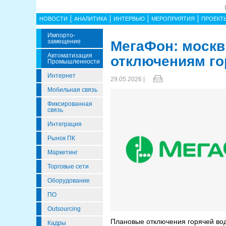
НОВОСТИ
АНАЛИТИКА
ИНТЕРВЬЮ
МЕРОПРИЯТИЯ
ПРОЕКТ
Импорто­
Замещение
МегаФон: москв
Автоматизация
отключениям го
Промышленности
Интернет
29.05.2026 |
Мобильная связь
Фиксированная
связь
Интеграция
Рынок ПК
Маркетинг
Торговые сети
Оборудование
ПО
Outsourcing
Плановые отключения горячей вод
Кадры