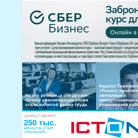
Кирилл Тимофеев
«Решить пробле
Не сто резюме, а сто друзей:
связанные с
почему рекомендации снова
импортозамещени
стали валютой рынка труда
планомерная раб
ЦИФРЫ ГОВОРЯТ
250 тыс.
кибератак отбил
«Уралкалий»