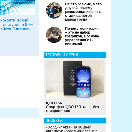
Не сто резюме, а сто
друзей: почему
рекомендации снова
стали валютой
рынка труда
но-оптический
т доступен в 98%
яйств Липецкой
Почему мониторинг
– это не набор
графиков, а основа
управления ИТ-
системой
ТЕСТОВЫЙ СТЕНД
iQOO 15R
Смартфон iQOO 15R: мощь без
компромиссов
ПРОЕКТЫ
«Холдинг Аква» за 36 дней
автоматизировал комплаенс в