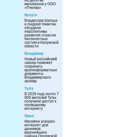
на десятки
миллионов у ООО
«Пчелка»
Калуга
Владислав Шапша
и Андрей Никитин
обсудили
перспективы
развития отрасли
беспилотных
систем в Калужской
области
Владимир
Новый российский
сканер поможет
сохранить
крупноформатные
документы
Владимирского
архива
Тула
В 2026 году почти 7
000 жителей Тулы
получили доступ к
проводному
интернету
Орел
МегаФон ускорил
интернет для
дачников
крупнейшего
района Орловской