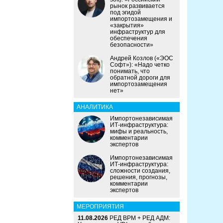
рынок развивается
под эгидой
импортозамещения и
«закрытия»
инфраструктур для
обеспечения
безопасности»
Андрей Козлов («ЭОС
Софт»): «Надо четко
понимать, что
обратной дороги для
импортозамещения
нет»
АНАЛИТИКА
Импортонезависимая
ИТ-инфраструктура:
мифы и реальность,
комментарии
экспертов
Импортонезависимая
ИТ-инфраструктура:
сложности создания,
решения, прогнозы,
комментарии
экспертов
МЕРОПРИЯТИЯ
11.08.2026
РЕД ВРМ + РЕД АДМ: