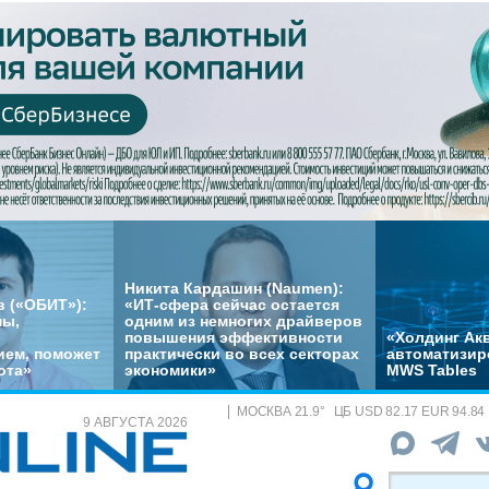
Никита Кардашин (Naumen):
 («ОБИТ»):
«ИТ-сфера сейчас остается
мы,
одним из немногих драйверов
повышения эффективности
«Холдинг Акв
ем, поможет
практически во всех секторах
автоматизир
ота»
экономики»
MWS Tables
МОСКВА
21.9
°
ЦБ
USD 82.17 EUR 94.84
9 АВГУСТА 2026