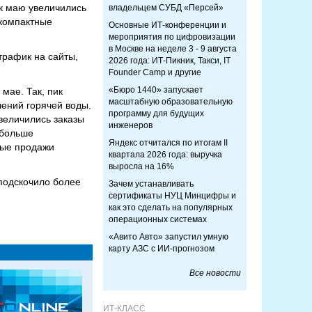
 к маю увеличились
владельцем СУБД «Персей»
 компактные
Основные ИТ-конференции и
мероприятия по цифровизации
в Москве на неделе 3 - 9 августа
трафик на сайты,
2026 года: ИТ-Пикник, Такси, IT
Founder Camp и другие
«Бюро 1440» запускает
мае. Так, пик
масштабную образовательную
ений горячей воды.
программу для будущих
величились заказы
инженеров
 больше
Яндекс отчитался по итогам II
ные продажи
квартала 2026 года: выручка
выросла на 16%
 подскочило более
Зачем устанавливать
сертификаты НУЦ Минцифры и
как это сделать на популярных
операционных системах
«Авито Авто» запустил умную
карту АЗС с ИИ-прогнозом
Все новости
ИТ-КЛАСС