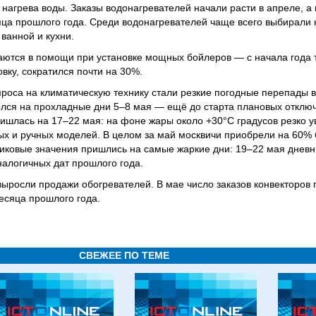
 нагрева воды. Заказы водонагревателей начали расти в апреле, а
яца прошлого года. Среди водонагревателей чаще всего выбирали
ванной и кухни.
аются в помощи при установке мощных бойлеров — с начала года 
вку, сократился почти на 30%.
оса на климатическую технику стали резкие погодные перепады в 
лся на прохладные дни 5–8 мая — ещё до старта плановых отключ
ишлась на 17–22 мая: на фоне жары около +30°С градусов резко у
ых и ручных моделей. В целом за май москвичи приобрели на 60%
Пиковые значения пришлись на самые жаркие дни: 19–22 мая днев
налогичных дат прошлого года.
выросли продажи обогревателей. В мае число заказов конвекторов
есяца прошлого года.
СВЕЖЕЕ ПО ТЕМЕ