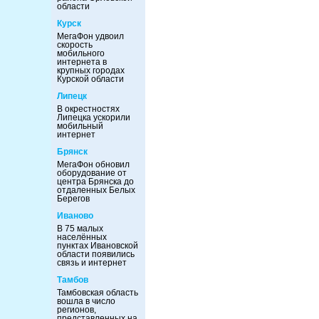
области
Курск
МегаФон удвоил
скорость
мобильного
интернета в
крупных городах
Курской области
Липецк
В окрестностях
Липецка ускорили
мобильный
интернет
Брянск
МегаФон обновил
оборудование от
центра Брянска до
отдаленных Белых
Берегов
Иваново
В 75 малых
населённых
пунктах Ивановской
области появились
связь и интернет
Тамбов
Тамбовская область
вошла в число
регионов,
представленных на