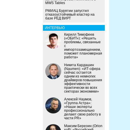
MWS Tables
РМИАЦ Бурятии запустил
отказоустойчивый кластер на
базе РЕД ВИРТ
ИНТЕРВЬЮ
Кирилл Тимофеев
(«ОБИТ»): «Решить
проблемы, связанные
с
импортозамещением,
поможет планомерная
работа»
Никита Кардашин
(Naumen): «ИТ-сфера
сейчас остается
одним из немногих
драйверов повышения
эффективности
практически во всех
секторах экономики»
Алексей Наумов,
«Группа Астра»:
«Наши эксперты
профессионально
делают свою работу в
части PR»
Максим Березин (Orion
soft): «Российский