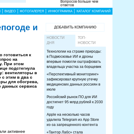
Вопросов больше чем
ответов
Ы
ВИДЕО
ФОТОГАЛЕРЕЯ
ИНФОГРАФИКА
КАТАЛОГ КОМПАНИЙ
епогоде и
ДОБАВИТЬ КОМПАНИЮ
НОВОСТИ
ТОП-
ДНЯ
НОВОСТИ
Технологии на страже природы:
 готовиться к
в Подмосковье ИИ и дроны
спрос на
впервые помогли оштрафовать
у. При этом
владельца участка за борщевик
ице подстегнула
у: вентиляторы в
«Перспективный мониторинг»
 с этим в два с
зафиксировал крупную утечку
ры для обогрева,
медицинских данных россиян в
е данных сервиса
июле
Российский рынок ПО для ИИ
достигнет 95 млрд рублей к 2030
году
Apple на несколько часов
удалила Telegram из App Store
из-за запрещенного контента
али активнее
«Тантор Лабс» стала