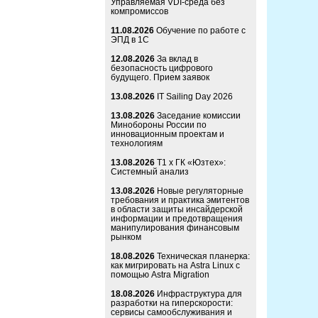
Управляемая VDI-среда без
компромиссов
11.08.2026
Обучение по работе с
ЭПД в 1С
12.08.2026
За вклад в
безопасность цифрового
будущего. Прием заявок
13.08.2026
IT Sailing Day 2026
13.08.2026
Заседание комиссии
Минобороны России по
инновационным проектам и
технологиям
13.08.2026
Т1 x ГК «Юзтех»:
Системный анализ
13.08.2026
Новые регуляторные
требования и практика эмитентов
в области защиты инсайдерской
информации и предотвращения
манипулирования финансовым
рынком
18.08.2026
Техническая планерка:
как мигрировать на Astra Linux с
помощью Astra Migration
18.08.2026
Инфраструктура для
разработки на гиперскорости:
сервисы самообслуживания и