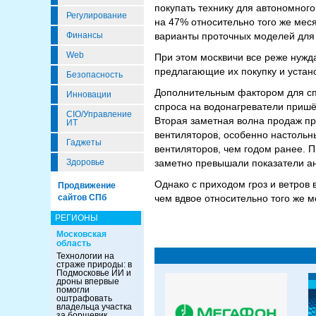
покупать технику для автономного
Регулирование
на 47% относительно того же мес
варианты проточных моделей для 
Финансы
Web
При этом москвичи все реже нужд
предлагающие их покупку и устано
Безопасность
Дополнительным фактором для спр
Инновации
спроса на водонагреватели пришё
CIO/Управление
Вторая заметная волна продаж пр
ИТ
вентиляторов, особенно настольн
Гаджеты
вентиляторов, чем годом ранее. 
заметно превышали показатели а
Здоровье
Однако с приходом гроз и ветров 
Продвижение
чем вдвое относительно того же м
сайтов СПб
РЕГИОНЫ
Московская
область
Технологии на
страже природы: в
Подмосковье ИИ и
дроны впервые
помогли
оштрафовать
владельца участка
за борщевик