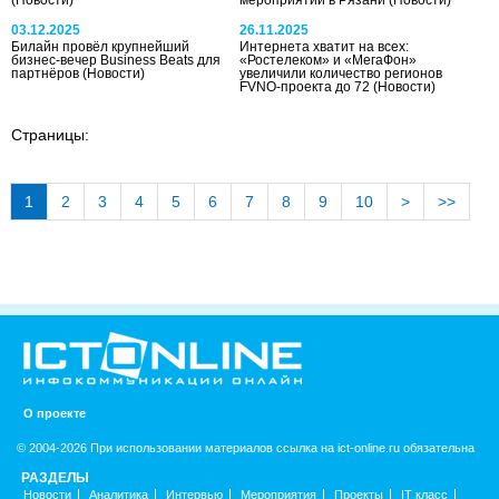
03.12.2025
26.11.2025
Билайн провёл крупнейший
Интернета хватит на всех:
бизнес-вечер Business Beats для
«Ростелеком» и «МегаФон»
партнёров
(Новости)
увеличили количество регионов
FVNO-проекта до 72
(Новости)
Страницы:
1
2
3
4
5
6
7
8
9
10
>
>>
О проекте
© 2004-2026 При использовании материалов ссылка на ict-online.ru обязательна
РАЗДЕЛЫ
Новости
Аналитика
Интервью
Мероприятия
Проекты
IT класс