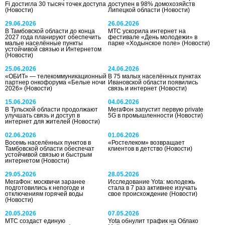
Fi достигла 30 тысяч точек доступа
доступен в 98% домохозяйств
(Новости)
Липецкой области
(Новости)
29.06.2026
26.06.2026
В Тамбовской области до конца
МТС ускорила интернет на
2027 года планируют обеспечить
фестивале «День молодежи» в
малые населённые пункты
парке «Ходынское поле»
(Новости)
устойчивой связью и Интернетом
(Новости)
25.06.2026
24.06.2026
«ОБИТ» — телекоммуникационный
В 75 малых населённых пунктах
партнер онкофорума «Белые ночи
Ивановской области появились
2026»
(Новости)
связь и интернет
(Новости)
15.06.2026
04.06.2026
В Тульской области продолжают
МегаФон запустит первую private
улучшать связь и доступ в
5G в промышленности
(Новости)
интернет для жителей
(Новости)
02.06.2026
01.06.2026
Восемь населённых пунктов в
«Ростелеком» возвращает
Тамбовской области обеспечат
клиентов в детство
(Новости)
устойчивой связью и быстрым
интернетом
(Новости)
29.05.2026
28.05.2026
МегаФон: москвичи заранее
Исследование Yota: молодежь
подготовились к непогоде и
стала в 7 раз активнее изучать
отключениям горячей воды
свое происхождение
(Новости)
(Новости)
20.05.2026
07.05.2026
МТС создаст единую
Yota обнулит трафик на Облако