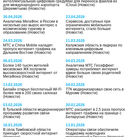
интеллектуальную цифровую среду
Mail для переноса файлов из
для международного аэропорта
iCloud
(Новости)
Шереметьево
(Новости)
30.04.2026
23.04.2026
Аналитика МегаФон: в России в
Сервисов, доступных при
несколько раз вырос интерес к
ограничениях мобильного
космическому туризму и
интернета, стало больше
образованию
(Новости)
(Новости)
24.03.2026
11.03.2026
МТС и China Mobile наладят
Калужская область в лидерах по
пропуск интернет-трафика на
ключевым цифровым
Дальнем Востоке
(Новости)
направлениям
(Новости)
06.03.2026
04.03.2026
Более 140 тысяч жителей
Аналитика МТС Геоэффект:
московских ЖК получили
зумеры потребляют интернет
высокоскоростной интернет от
вдвое больше своих родителей
МегаФона
(Новости)
(Новости)
13.02.2026
04.02.2026
Билайн открыл бесплатный Wi‑Fi
ТТК модернизировал свою сеть в
более чем в 200 своих салонах
Муроме
(Новости)
(Новости)
03.02.2026
20.01.2026
В Тульской области модернизируют
МТС расширит в 2,5 раза пропуск
программу развития связи
интернет-трафика на границе с
(Новости)
Беларусью
(Новости)
16.01.2026
13.01.2026
В сёла Тамбовской области
Операторы связи обеспечили
приходит скоростной интернет
поддержку новогодних
(Новости)
мероприятий в Рязани
(Новости)