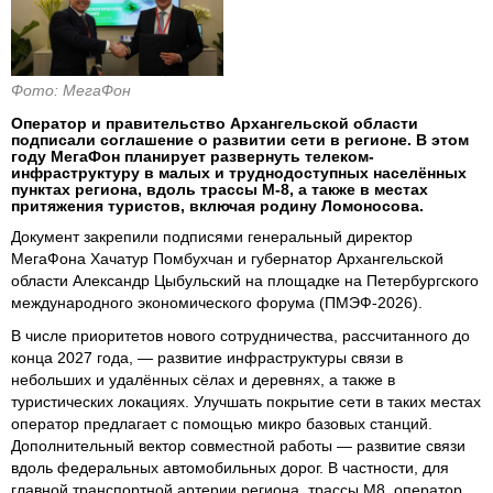
Фото: МегаФон
Оператор и правительство Архангельской области
подписали соглашение о развитии сети в регионе. В этом
году МегаФон планирует развернуть телеком-
инфраструктуру в малых и труднодоступных населённых
пунктах региона, вдоль трассы М-8, а также в местах
притяжения туристов, включая родину Ломоносова.
Документ закрепили подписями генеральный директор
МегаФона Хачатур Помбухчан и губернатор Архангельской
области Александр Цыбульский на площадке на Петербургского
международного экономического форума (ПМЭФ-2026).
В числе приоритетов нового сотрудничества, рассчитанного до
конца 2027 года, — развитие инфраструктуры связи в
небольших и удалённых сёлах и деревнях, а также в
туристических локациях. Улучшать покрытие сети в таких местах
оператор предлагает с помощью микро базовых станций.
Дополнительный вектор совместной работы — развитие связи
вдоль федеральных автомобильных дорог. В частности, для
главной транспортной артерии региона, трассы М8, оператор