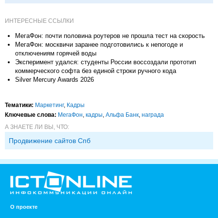
ИНТЕРЕСНЫЕ ССЫЛКИ
МегаФон: почти половина роутеров не прошла тест на скорость
МегаФон: москвичи заранее подготовились к непогоде и
отключениям горячей воды
Эксперимент удался: студенты России воссоздали прототип
коммерческого софта без единой строки ручного кода
Silver Mercury Awards 2026
Тематики:
Маркетинг
,
Кадры
Ключевые слова:
МегаФон
,
кадры
,
Альфа Банк
,
награда
А ЗНАЕТЕ ЛИ ВЫ, ЧТО:
Продвижение сайтов Спб
О проекте