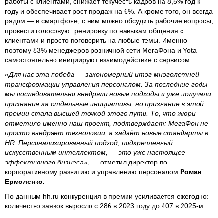
работы с клиентами, снижает текучесть кадров на 8,5% год к
году и обеспечивает рост продаж на 6%. А кроме того, он всегда
рядом — в смартфоне, с ним можно обсудить рабочие вопросы,
провести голосовую тренировку по навыкам общения с
клиентами и просто поговорить на любые темы. Именно
поэтому 83% менеджеров розничной сети МегаФона и Yota
самостоятельно инициируют взаимодействие с сервисом.
«Для нас эта победа — закономерный итог многолетней
трансформации управления персоналом. За последние годы
мы последовательно внедряли новые подходы и уже получали
признание за отдельные инициативы, но признание в этой
премии стала высшей точкой этого пути. То, что жюри
отметило именно наш проект, подтверждает: МегаФон не
просто внедряет технологии, а задаёт новые стандарты в
HR. Персонализированный подход, подкрепленный
искусственным интеллектом, — это уже настоящее
эффективного бизнеса»
, — отметил директор по
корпоративному развитию и управлению персоналом
Роман
Ермоленко.
По данным hh.ru конкуренция в премии усиливается ежегодно:
количество заявок выросло с 286 в 2023 году до 407 в 2025-м.