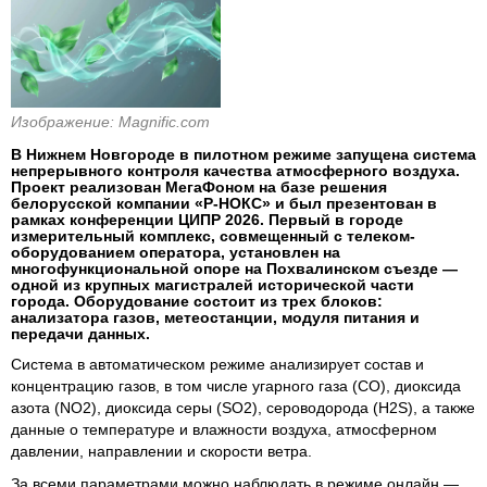
Изображение: Magnific.com
В Нижнем Новгороде в пилотном режиме запущена система
непрерывного контроля качества атмосферного воздуха.
Проект реализован МегаФоном на базе решения
белорусской компании «Р-НОКС» и был презентован в
рамках конференции ЦИПР 2026. Первый в городе
измерительный комплекс, совмещенный с телеком-
оборудованием оператора, установлен на
многофункциональной опоре на Похвалинском съезде —
одной из крупных магистралей исторической части
города. Оборудование состоит из трех блоков:
анализатора газов, метеостанции, модуля питания и
передачи данных.
Система в автоматическом режиме анализирует состав и
концентрацию газов, в том числе угарного газа (CO), диоксида
азота (NO2), диоксида серы (SO2), сероводорода (H2S), а также
данные о температуре и влажности воздуха, атмосферном
давлении, направлении и скорости ветра.
За всеми параметрами можно наблюдать в режиме онлайн —