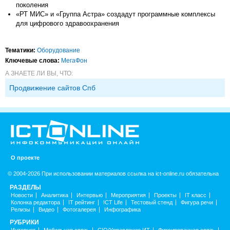
поколения
«РТ МИС» и «Группа Астра» создадут программные комплексы
для цифрового здравоохранения
Тематики:
Оборудование
Ключевые слова:
МегаФон
А ЗНАЕТЕ ЛИ ВЫ, ЧТО:
Продвижение сайтов Спб
О проекте
© 2004-2026 При использовании материалов ссылка на ict-online.ru обязательна
РАЗДЕЛЫ
Новости
Аналитика
Интервью
Мероприятия
Проекты
IT класс
Колонка редактора
IT рейтинг
ICT Life
Тестовый стенд
Фигура речи
Релизы
Видео
Фотогалерея
Инфографика
РУБРИКИ
Интернет
Мобильная связь
CIO/Управление ИТ
Фиксированная связь