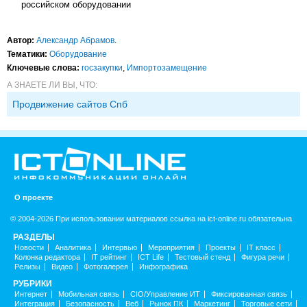
российском оборудовании
Автор:
Александр Абрамов
.
Тематики:
Оборудование
Ключевые слова:
госзакупки
,
Импорто­замещение
А ЗНАЕТЕ ЛИ ВЫ, ЧТО:
Продвижение сайтов Спб
О проекте
© 2004-2026 При использовании материалов ссылка на ict-online.ru обязательна
РАЗДЕЛЫ
Новости
Аналитика
Интервью
Мероприятия
Проекты
IT класс
Колонка редактора
IT рейтинг
ICT Life
Тестовый стенд
Фигура речи
Релизы
Видео
Фотогалерея
Инфографика
РУБРИКИ
Интернет
Мобильная связь
CIO/Управление ИТ
Фиксированная связь
Интеграция
Безопасность
Веб
Рынок ПК
Маркетинг
Торговые сети