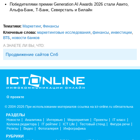
Победителями премии Generation AI Awards 2026 стали Авито,
Альфа-Банк, Т-Банк, Северсталь и Билайн
Тематики:
Маркетинг
,
Финансы
Ключевые слова:
маркетинговые исследования
,
финансы
,
инвестиции
,
ВТБ
,
новости банков
А ЗНАЕТЕ ЛИ ВЫ, ЧТО:
Продвижение сайтов Спб
О проекте
© 2004-2026 При использовании материалов ссылка на ict-online.ru обязательна
РАЗДЕЛЫ
Новости
Аналитика
Интервью
Мероприятия
Проекты
IT класс
Колонка редактора
IT рейтинг
ICT Life
Тестовый стенд
Фигура речи
Релизы
Видео
Фотогалерея
Инфографика
РУБРИКИ