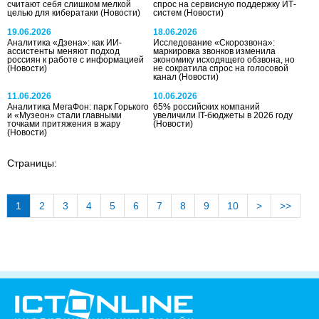
считают себя слишком мелкой
спрос на сервисную поддержку ИТ-
целью для кибератаки
(Новости)
систем
(Новости)
19.06.2026
18.06.2026
Аналитика «Дзена»: как ИИ-
Исследование «Скорозвона»:
ассистенты меняют подход
маркировка звонков изменила
россиян к работе с информацией
экономику исходящего обзвона, но
(Новости)
не сократила спрос на голосовой
канал
(Новости)
11.06.2026
10.06.2026
Аналитика МегаФон: парк Горького
65% российских компаний
и «Музеон» стали главными
увеличили IT-бюджеты в 2026 году
точками притяжения в жару
(Новости)
(Новости)
Страницы:
1
2
3
4
5
6
7
8
9
10
>
>>