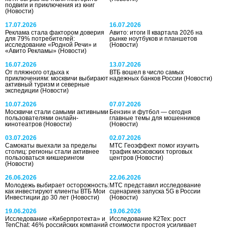
подвиги и приключения из книг
(Новости)
17.07.2026
16.07.2026
Реклама стала фактором доверия
Авито: итоги II квартала 2026 на
для 79% потребителей:
рынке ноутбуков и планшетов
исследование «Родной Речи» и
(Новости)
«Авито Рекламы»
(Новости)
16.07.2026
13.07.2026
От пляжного отдыха к
ВТБ вошел в число самых
приключениям: москвичи выбирают
надежных банков России
(Новости)
активный туризм и северные
экспедиции
(Новости)
10.07.2026
07.07.2026
Москвичи стали самыми активными
Бензин и футбол — сегодня
пользователями онлайн-
главные темы для мошенников
кинотеатров
(Новости)
(Новости)
03.07.2026
02.07.2026
Самокаты выехали за пределы
МТС Геоэффект помог изучить
столиц: регионы стали активнее
трафик московских торговых
пользоваться кикшерингом
центров
(Новости)
(Новости)
26.06.2026
22.06.2026
Молодежь выбирает осторожность:
МТС представил исследование
как инвестируют клиенты ВТБ Мои
сценариев запуска 5G в России
Инвестиции до 30 лет
(Новости)
(Новости)
19.06.2026
19.06.2026
Исследование «Киберпротекта» и
Исследование К2Тех: рост
TenChat: 46% российских компаний
стоимости простоя усиливает