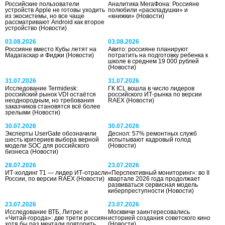
Российские пользователи
Аналитика МегаФона: Россияне
устройств Apple не готовы уходить
полюбили «раскладушки» и
из экосистемы, но все чаще
«книжки»
(Новости)
рассматривают Android как второе
устройство
(Новости)
03.08.2026
03.08.2026
Россияне вместо Кубы летят на
Авито: россияне планируют
Мадагаскар и Фиджи
(Новости)
потратить на подготовку ребенка к
школе в среднем 19 000 рублей
(Новости)
31.07.2026
31.07.2026
Исследование Termidesk:
ГК ICL вошла в число лидеров
российский рынок VDI остаётся
российского ИТ-рынка по версии
неоднородным, но требования
RAEX
(Новости)
заказчиков становятся всё более
зрелыми
(Новости)
30.07.2026
30.07.2026
Эксперты UserGate обозначили
Деснол: 57% ремонтных служб
шесть критериев выбора верной
испытывают кадровый голод
модели SOC для российского
(Новости)
бизнеса
(Новости)
28.07.2026
23.07.2026
ИТ-холдинг Т1 — лидер ИТ-отрасли
«Перспективный мониторинг»: во II
России, по версии RAEX
(Новости)
квартале 2026 года продолжает
развиваться сервисная модель
киберпреступности
(Новости)
23.07.2026
23.07.2026
Исследование ВТБ, Литрес и
Москвичи заинтересовались
«Читай-города»: две трети россиян
историей создания советского кино
хотя бы раз мечтали повторить
(Новости)