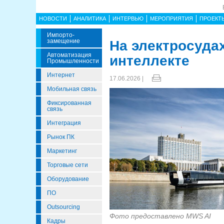
НОВОСТИ
АНАЛИТИКА
ИНТЕРВЬЮ
МЕРОПРИЯТИЯ
ПРОЕКТ
Импорто­
Замещение
На электросуда
Автоматизация
интеллекте
Промышленности
Интернет
17.06.2026 |
Мобильная связь
Фиксированная
связь
Интеграция
Рынок ПК
Маркетинг
Торговые сети
Оборудование
ПО
Outsourcing
Фото предоставлено MWS AI
Кадры