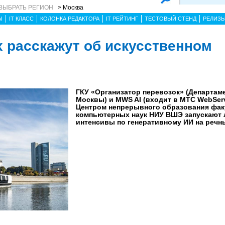
ВЫБРАТЬ РЕГИОН
> Москва
Ы
IT КЛАСС
КОЛОНКА РЕДАКТОРА
IT РЕЙТИНГ
ТЕСТОВЫЙ СТЕНД
РЕЛИЗ
х расскажут об искусственном
ГКУ «Организатор перевозок» (Департам
Москвы) и MWS AI (входит в МТС WebServ
Центром непрерывного образования фак
компьютерных наук НИУ ВШЭ запускают 
интенсивы по генеративному ИИ на речн