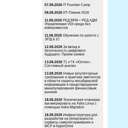
07.08.2026
IT Founder Camp
08.08.2026
ИТ-Пикник 2026
11.08.2026
РЕД ВРМ + РЕД АДМ:
Управляемая VDI-среда без
компромиссов
11.08.2026
Обучение по работе с
ЭПД в 1С
12.08.2026
За вклад в
безопасность цифрового
будущего. Прием заявок
13.08.2026
Т1 x ГК «Юзтех»:
Системный анализ
13.08.2026
Новые регуляторные
требования и практика эмитентов
в области защиты инсайдерской
информации и предотвращения
манипулирования финансовым
рынком
18.08.2026
Техническая планерка:
как мигрировать на Astra Linux с
помощью Astra Migration
18.08.2026
Инфраструктура для
разработки на гиперскорости:
сервисы самообслуживания и
MCP в HyperDrive