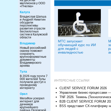
на десятки
миллионов у ООО
«Пчелка»
Калуга
Владислав Шапша
и Андрей Никитин
обсудили
перспективы
развития отрасли
беспилотных
систем в Калужской
области
МТС запускает
M
Владимир
обучающий курс по ИИ
з
Новый российский
для людей с
р
сканер поможет
инвалидностью
а
сохранить
крупноформатные
документы
Владимирского
архива
Тула
В 2026 году почти 7
000 жителей Тулы
ИНТЕРЕСНЫЕ ССЫЛКИ
получили доступ к
проводному
CLIENT SERVICE FORUM 2026
интернету
Управление бизнес-процессами —
Орел
TNF 2026. Тюмень (Технологическ
МегаФон ускорил
B2B CLIENT SERVICE FORUM 20
интернет для
дачников
BSS представит CX-платформу на
крупнейшего
района Орловской