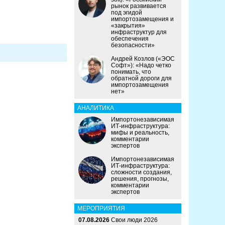
рынок развивается
под эгидой
импортозамещения и
«закрытия»
инфраструктур для
обеспечения
безопасности»
Андрей Козлов («ЭОС
Софт»): «Надо четко
понимать, что
обратной дороги для
импортозамещения
нет»
АНАЛИТИКА
Импортонезависимая
ИТ-инфраструктура:
мифы и реальность,
комментарии
экспертов
Импортонезависимая
ИТ-инфраструктура:
сложности создания,
решения, прогнозы,
комментарии
экспертов
МЕРОПРИЯТИЯ
07.08.2026
Свои люди 2026