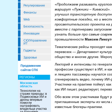
«Продолжаем развивать круглог
Регулирование
маршрут «Лужники – Киевский». 
Финансы
улучшил транспортную доступнос
комфортные поездки, но и место
Web
просветительского проекта на р
Безопасность
вместе с партнерами запускаем
Инновации
узнать больше про самые совре
промышленности
Максим Ликсут
CIO/Управление
ИТ
Тематические рейсы проходят каж
Гаджеты
перевозок — Департамент культур
общество и многие другие. Мероп
Здоровье
Лекторий и интенсивы по генерати
Продвижение
профессии существуют в ИИ, и как
сайтов СПб
и лекциях пассажиры научатся соз
РЕГИОНЫ
сгенерировать видео, почему ИИ-
Московская
Участники на практике поймут, ка
область
как ИИ пишет, редактирует, перево
Технологии на
страже природы: в
Обо всем этом участникам будут 
Подмосковье ИИ и
дроны впервые
приглашенные эксперты из числа 
помогли
оштрафовать
известные блогеры-практики.
владельца участка
за борщевик