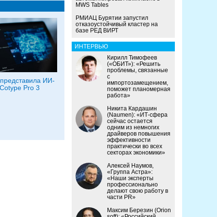
MWS Tables
РМИАЦ Бурятии запустил
отказоустойчивый кластер на
базе РЕД ВИРТ
ИНТЕРВЬЮ
Кирилл Тимофеев
(«ОБИТ»): «Решить
проблемы, связанные
с
представила ИИ-
импортозамещением,
Cotype Pro 3
поможет планомерная
работа»
Никита Кардашин
(Naumen): «ИТ-сфера
сейчас остается
одним из немногих
драйверов повышения
эффективности
практически во всех
секторах экономики»
Алексей Наумов,
«Группа Астра»:
«Наши эксперты
профессионально
делают свою работу в
части PR»
Максим Березин (Orion
soft): «Российский