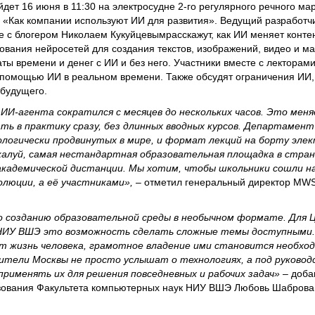
йдет 16 июня в 11:30 на электросудне 2-го регулярного речного м
: «Как компании используют ИИ для развития». Ведущий разработч
с блогером Николаем Кукуйцевымрасскажут, как ИИ меняет контен
ования нейросетей для создания текстов, изображений, видео и м
аты времени и денег с ИИ и без него. Участники вместе с лекторам
с помощью ИИ в реальном времени. Также обсудят ограничения ИИ,
 будущего.
И-агента сократился с месяцев до нескольких часов. Это меня
ать в практику сразу, без длинных вводных курсов. Департамен
ологически продвинутых в мире, и формат лекций на борту эле
жалуй, самая нестандартная образовательная площадка в стран
 академической дистанции. Мы хотим, чтобы школьники сошли на
люции, а её участниками»,
– отметил генеральный директор MWS
о созданию образовательной среды в необычном формате. Для 
НИУ ВШЭ это возможность сделать сложные темы доступными. В
 жизнь человека, грамотное владение ими становится необхо
ители Москвы не просто услышат о технологиях, а под руково
применять их для решения повседневных и рабочих задач»
– доба
зования Факультета компьютерных наук НИУ ВШЭ Любовь Шаброва