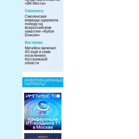
«ВК Места»
Смоленск
Смоленская
команда одержала
победу на
всероссийском
хакатоне «Кубок
Енисея»
Кострома
МегаФон включил
4G ещё в семи
поселениях
Костромской
области
ИНФОРМАЦИОННЫЕ
ПАРТНЕРЫ