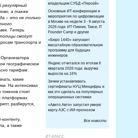
владельцем СУБД «Персей»
й регулярный
лово, а также
Основные ИТ-конференции и
мероприятия по цифровизации
да – это не только
в Москве на неделе 3 - 9 августа
тного
2026 года: ИТ-Пикник, Такси, IT
век. Теперь
Founder Camp и другие
столицы смогут
«Бюро 1440» запускает
просам транспорта и
масштабную образовательную
программу для будущих
инженеров
 Организатора
Яндекс отчитался по итогам II
кое географическое
квартала 2026 года: выручка
ласно тарифам.
выросла на 16%
знать, какие
Зачем устанавливать
ики. На интенсивах
сертификаты НУЦ Минцифры и
 токенов стоит
как это сделать на популярных
операционных системах
х платформах.
рипт, разберутся,
«Авито Авто» запустил умную
карту АЗС с ИИ-прогнозом
-контенту,
Все новости
а, а также
ИТ-КЛАСС