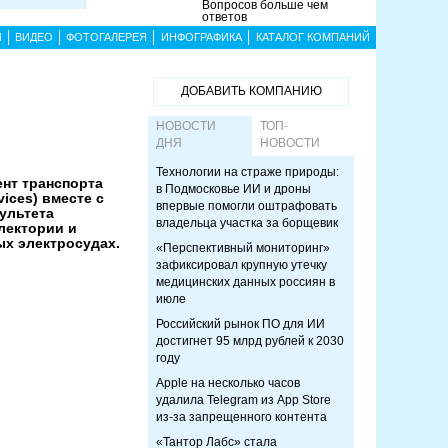
Вопросов больше чем
ответов
Ы
ВИДЕО
ФОТОГАЛЕРЕЯ
ИНФОГРАФИКА
КАТАЛОГ КОМПАНИЙ
ДОБАВИТЬ КОМПАНИЮ
НОВОСТИ
ТОП-
ДНЯ
НОВОСТИ
Технологии на страже природы:
ент транспорта
в Подмосковье ИИ и дроны
ices) вместе с
впервые помогли оштрафовать
ультета
владельца участка за борщевик
лектории и
ых электросудах.
«Перспективный мониторинг»
зафиксировал крупную утечку
медицинских данных россиян в
июле
Российский рынок ПО для ИИ
достигнет 95 млрд рублей к 2030
году
Apple на несколько часов
удалила Telegram из App Store
из-за запрещенного контента
«Тантор Лабс» стала