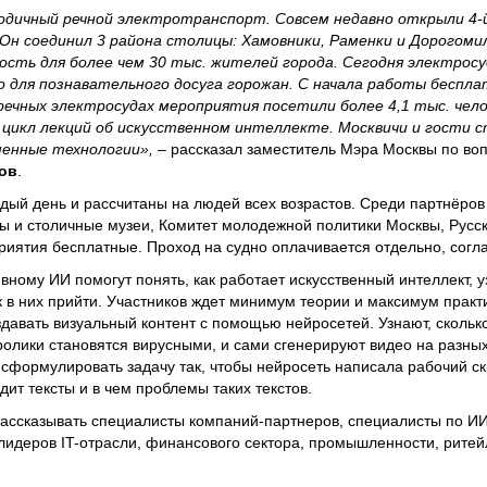
одичный речной электротранспорт. Совсем недавно открыли 4-
Он соединил 3 района столицы: Хамовники, Раменки и Дорогоми
ть для более чем 30 тыс. жителей города. Сегодня электросу
 для познавательного досуга горожан. С начала работы беспла
ечных электросудах мероприятия посетили более 4,1 тыс. чело
 цикл лекций об искусственном интеллекте. Москвичи и гости 
менные технологии»,
– рассказал заместитель Мэра Москвы по во
ов
.
дый день и рассчитаны на людей всех возрастов. Среди партнёров
ы и столичные музеи, Комитет молодежной политики Москвы, Русс
риятия бесплатные. Проход на судно оплачивается отдельно, сог
вному ИИ помогут понять, как работает искусственный интеллект, у
 в них прийти. Участников ждет минимум теории и максимум практ
давать визуальный контент с помощью нейросетей. Узнают, сколько
ролики становятся вирусными, и сами сгенерируют видео на разны
к сформулировать задачу так, чтобы нейросеть написала рабочий ск
дит тексты и в чем проблемы таких текстов.
рассказывать специалисты компаний-партнеров, специалисты по ИИ
лидеров IT-отрасли, финансового сектора, промышленности, ритейл