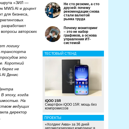
аршрута «ЗИЛ —
Не сто резюме, а сто
друзей: почему
ик MWS AI и доцент
рекомендации снова
т для бизнеса,
стали валютой
рынка труда
аркетинговых
и разработают
Почему мониторинг
 вопросы авторских
– это не набор
графиков, а основа
управления ИТ-
системой
ет логику
т транспорта
ТЕСТОВЫЙ СТЕНД
ктросудов это
е. Короткий
 берег не
 AI Денис
Центра
 эпоху, когда
димостью. На
iQOO 15R
Смартфон iQOO 15R: мощь без
дством ведущих
компромиссов
вила директор
.
ПРОЕКТЫ
«Холдинг Аква» за 36 дней
автоматизировал комплаенс в