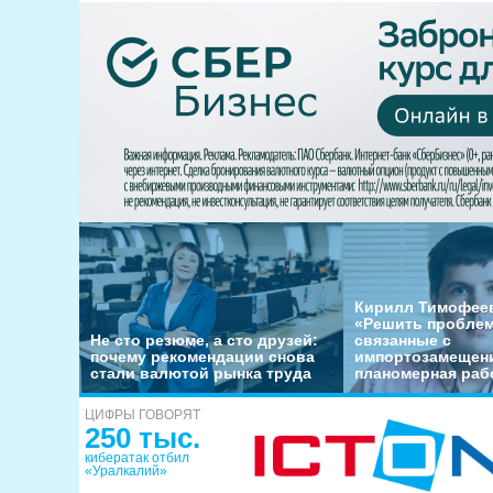
Кирилл Тимофеев
«Решить пробле
Не сто резюме, а сто друзей:
связанные с
почему рекомендации снова
импортозамещени
стали валютой рынка труда
планомерная раб
ЦИФРЫ ГОВОРЯТ
250 тыс.
кибератак отбил
«Уралкалий»