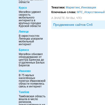
области
Тематики:
Маркетинг
,
Инновации
Курск
МегаФон удвоил
Ключевые слова:
МТС
,
Искусственный
скорость
мобильного
А ЗНАЕТЕ ЛИ ВЫ, ЧТО:
интернета в
крупных городах
Продвижение сайтов Спб
Курской области
Липецк
В окрестностях
Липецка ускорили
мобильный
интернет
Брянск
МегаФон обновил
оборудование от
центра Брянска до
отдаленных Белых
Берегов
Иваново
В 75 малых
населённых
пунктах Ивановской
области появились
связь и интернет
Тамбов
Тамбовская область
вошла в число
регионов,
представленных на