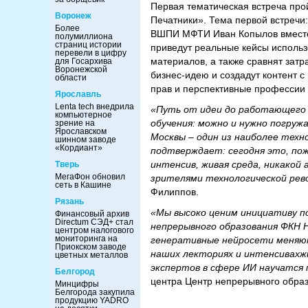
Первая тематическая встреча про
Воронеж
Печатники». Тема первой встречи
Более
ВШПИ МФТИ Иван Копылов вместе 
полумиллиона
страниц истории
приведут реальные кейсы использ
перевели в цифру
материалов, а также сравнят затр
для Госархива
Воронежской
бизнес-идею и создадут контент 
области
прав и перспективные профессии
Ярославль
Lenta tech внедрила
«Путь от идеи до работающего И
компьютерное
обучения: можно и нужно погруж
зрение на
Ярославском
Москвы – один из наиболее техн
шинном заводе
«Кордиант»
подтверждает: сегодня это, по
интенсив, живая среда, никакой
Тверь
МегаФон обновил
зрителями технологической рево
сеть в Кашине
Филиппов.
Рязань
«Мы высоко ценим инициативу п
Финансовый архив
Directum СЭД+ стал
непрерывного образования ФКН 
центром налогового
мониторинга на
генеративные нейросети меняют
Приокском заводе
наших лекториях и интенсивахж
цветных металлов
экспертов в сфере ИИ научатся 
Белгород
центра Центр непрерывного обра
Минцифры
Белгорода закупила
продукцию YADRO