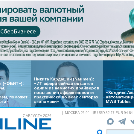
Никита Кардашин (Naumen):
 («ОБИТ»):
«ИТ-сфера сейчас остается
мы,
одним из немногих драйверов
повышения эффективности
«Холдинг Акв
ем, поможет
практически во всех секторах
автоматизир
ота»
экономики»
MWS Tables
МОСКВА
26.9
°
ЦБ
USD 82.17 EUR 94.84
7 АВГУСТА 2026