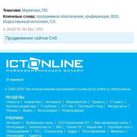
Тематики:
Маркетинг
,
ПО
Ключевые слова:
программное обеспечение
,
конференция
,
BSS
,
Искусственный интеллект
,
CX
А ЗНАЕТЕ ЛИ ВЫ, ЧТО:
Продвижение сайтов Спб
О проекте
© 2004-2026 При использовании материалов ссылка на ict-online.ru обязательна
РАЗДЕЛЫ
Новости
Аналитика
Интервью
Мероприятия
Проекты
IT класс
Колонка редактора
IT рейтинг
ICT Life
Тестовый стенд
Фигура речи
Релизы
Видео
Фотогалерея
Инфографика
РУБРИКИ
Интернет
Мобильная связь
CIO/Управление ИТ
Фиксированная связь
Интеграция
Безопасность
Веб
Рынок ПК
Маркетинг
Торговые сети
Оборудование
ПО
Outsourcing
Кадры
Регулирование
Финансы
Инновации
Гаджеты