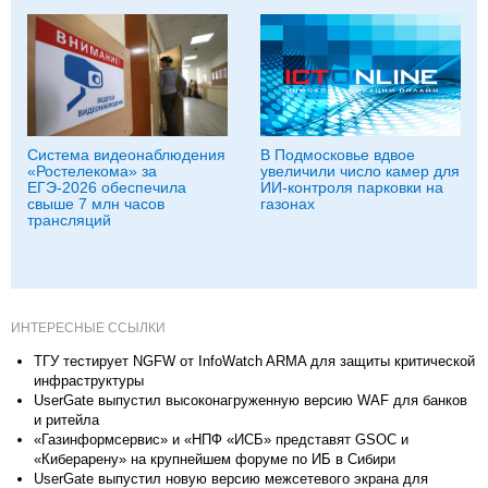
Система видеонаблюдения
В Подмосковье вдвое
«Ростелекома» за
увеличили число камер для
ЕГЭ-2026 обеспечила
ИИ-контроля парковки на
свыше 7 млн часов
газонах
трансляций
ИНТЕРЕСНЫЕ ССЫЛКИ
ТГУ тестирует NGFW от InfoWatch ARMA для защиты критической
инфраструктуры
UserGate выпустил высоконагруженную версию WAF для банков
и ритейла
«Газинформсервис» и «НПФ «ИСБ» представят GSOC и
«Киберарену» на крупнейшем форуме по ИБ в Сибири
UserGate выпустил новую версию межсетевого экрана для