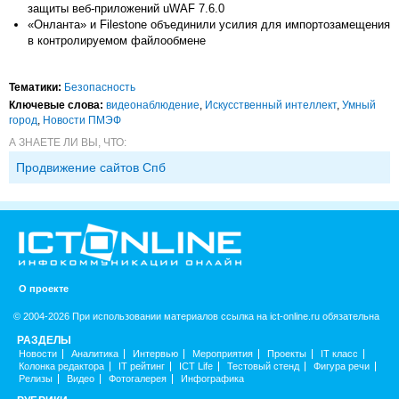
защиты веб‑приложений uWAF 7.6.0
«Онланта» и Filestone объединили усилия для импортозамещения
в контролируемом файлообмене
Тематики:
Безопасность
Ключевые слова:
видеонаблюдение
,
Искусственный интеллект
,
Умный
город
,
Новости ПМЭФ
А ЗНАЕТЕ ЛИ ВЫ, ЧТО:
Продвижение сайтов Спб
О проекте
© 2004-2026 При использовании материалов ссылка на ict-online.ru обязательна
РАЗДЕЛЫ
Новости
Аналитика
Интервью
Мероприятия
Проекты
IT класс
Колонка редактора
IT рейтинг
ICT Life
Тестовый стенд
Фигура речи
Релизы
Видео
Фотогалерея
Инфографика