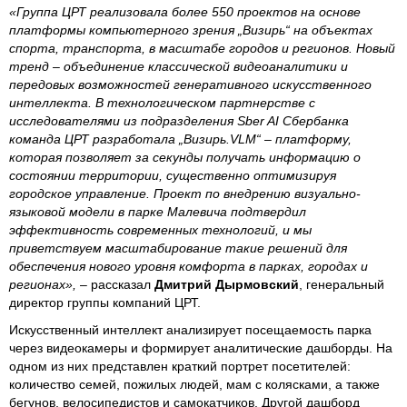
«Группа ЦРТ реализовала более 550 проектов на основе
платформы компьютерного зрения „Визирь“ на объектах
спорта, транспорта, в масштабе городов и регионов. Новый
тренд – объединение классической видеоаналитики и
передовых возможностей генеративного искусственного
интеллекта. В технологическом партнерстве с
исследователями из подразделения Sber AI Сбербанка
команда ЦРТ разработала „Визирь.VLM“ – платформу,
которая позволяет за секунды получать информацию о
состоянии территории, существенно оптимизируя
городское управление. Проект по внедрению визуально-
языковой модели в парке Малевича подтвердил
эффективность современных технологий, и мы
приветствуем масштабирование такие решений для
обеспечения нового уровня комфорта в парках, городах и
регионах»,
– рассказал
Дмитрий Дырмовский
, генеральный
директор группы компаний ЦРТ.
Искусственный интеллект анализирует посещаемость парка
через видеокамеры и формирует аналитические дашборды. На
одном из них представлен краткий портрет посетителей:
количество семей, пожилых людей, мам с колясками, а также
бегунов, велосипедистов и самокатчиков. Другой дашборд