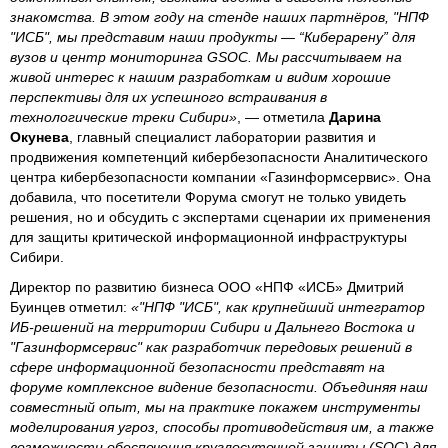
знакомства. В этом году на стенде наших партнёров, "НПФ
"ИСБ", мы представим наши продукты — “Киберарену” для
вузов и центр мониторинга GSOC. Мы рассчитываем на
живой интерес к нашим разработкам и видим хорошие
перспективы для их успешного встраивания в
технологические треки Сибири»
, — отметила
Дарина
Окунева
, главный специалист лаборатории развития и
продвижения компетенций кибербезопасности Аналитического
центра кибербезопасности компании «Газинформсервис». Она
добавила, что посетители Форума смогут не только увидеть
решения, но и обсудить с экспертами сценарии их применения
для защиты критической информационной инфраструктуры
Сибири.
Директор по развитию бизнеса ООО «НПФ «ИСБ» Дмитрий
Буинцев отметил:
«"НПФ "ИСБ", как крупнейший интегратор
ИБ-решений на территории Сибири и Дальнего Востока и
"Газинформсервис" как разработчик передовых решений в
сфере информационной безопасности представят на
форуме комплексное видение безопасности. Объединяя наш
совместный опыт, мы на практике покажем инструменты
моделирования угроз, способы противодействия им, а также
возможности обеспечения круглосуточной защиты (SOC) для