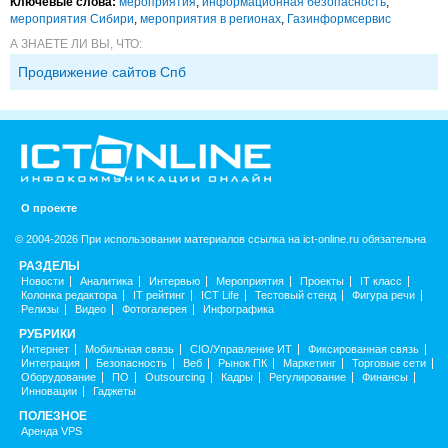
Ключевые слова:
мероприятия
,
информационная безопасность
,
мероприятия Сибири
,
мероприятия в регионах
,
Газинформсервис
А ЗНАЕТЕ ЛИ ВЫ, ЧТО:
Продвижение сайтов Спб
О проекте
© 2004-2026 При использовании материалов ссылка на ict-online.ru обязательна
РАЗДЕЛЫ
Новости
Аналитика
Интервью
Мероприятия
Проекты
IT класс
Колонка редактора
IT рейтинг
ICT Life
Тестовый стенд
Фигура речи
Релизы
Видео
Фотогалерея
Инфографика
РУБРИКИ
Интернет
Мобильная связь
CIO/Управление ИТ
Фиксированная связь
Интеграция
Безопасность
Веб
Рынок ПК
Маркетинг
Торговые сети
Оборудование
ПО
Outsourcing
Кадры
Регулирование
Финансы
Инновации
Гаджеты
ПОЛЕЗНОЕ
Аренда VPS