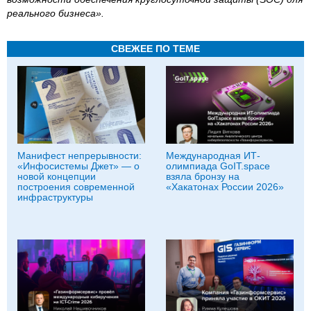
реального бизнеса».
СВЕЖЕЕ ПО ТЕМЕ
Манифест непрерывности:
Международная ИТ-
«Инфосистемы Джет» — о
олимпиада GoIT.space
новой концепции
взяла бронзу на
построения современной
«Хакатонах России 2026»
инфраструктуры