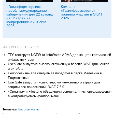
«Газинформсервис»
Компания
провёл международные
«Газинформсервис»
киберучения для 22 команд
приняла участие в ОКИТ
из 12 стран на
2026
конференции ICT-Crime
2026
ИНТЕРЕСНЫЕ ССЫЛКИ
ТГУ тестирует NGFW от InfoWatch ARMA для защиты критической
инфраструктуры
UserGate выпустил высоконагруженную версию WAF для банков
и ритейла
Нейросеть начала следить за порядком в парке Малевича в
Подмосковье
UserGate выпустил новую версию межсетевого экрана для
защиты веб‑приложений uWAF 7.6.0
«Онланта» и Filestone объединили усилия для импортозамещения
в контролируемом файлообмене
Тематики:
Безопасность