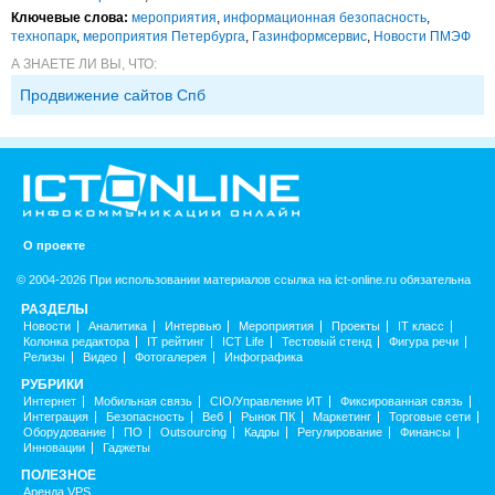
Ключевые слова:
мероприятия
,
информационная безопасность
,
технопарк
,
мероприятия Петербурга
,
Газинформсервис
,
Новости ПМЭФ
А ЗНАЕТЕ ЛИ ВЫ, ЧТО:
Продвижение сайтов Спб
О проекте
© 2004-2026 При использовании материалов ссылка на ict-online.ru обязательна
РАЗДЕЛЫ
Новости
Аналитика
Интервью
Мероприятия
Проекты
IT класс
Колонка редактора
IT рейтинг
ICT Life
Тестовый стенд
Фигура речи
Релизы
Видео
Фотогалерея
Инфографика
РУБРИКИ
Интернет
Мобильная связь
CIO/Управление ИТ
Фиксированная связь
Интеграция
Безопасность
Веб
Рынок ПК
Маркетинг
Торговые сети
Оборудование
ПО
Outsourcing
Кадры
Регулирование
Финансы
Инновации
Гаджеты
ПОЛЕЗНОЕ
Аренда VPS