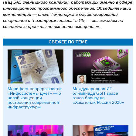
НПЦ БАС очень много компаний, работающих именно в сфере
инновационного программного обеспечения. Объединяя наши
компетенции — опыт Технопарка в масштабировании
стартапов и "Газинформсервиса" в ИБ, — мы выходим на
системные проекты по импортозамещению».
СВЕЖЕЕ ПО ТЕМЕ
Манифест непрерывности:
Международная ИТ-
«Инфосистемы Джет» — о
олимпиада GoIT.space
новой концепции
взяла бронзу на
построения современной
«Хакатонах России 2026»
инфраструктуры