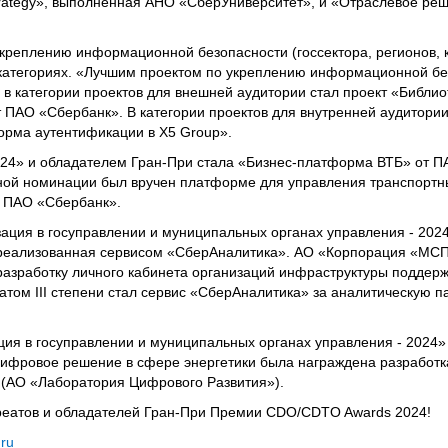
rategy», выполненная АНО «СберУниверситет», и «Отраслевое ре
креплению информационной безопасности (госсектора, регионов, 
 категориях. «Лучшим проектом по укреплению информационной б
» в категории проектов для внешней аудитории стал проект «Библио
 ПАО «Сбербанк». В категории проектов для внутренней аудитори
орма аутентификации в Х5 Group».
2024» и обладателем Гран-При стала «Бизнес-платформа ВТБ» от П
анной номинации был вручен платформе для управления транспор
 ПАО «Сбербанк».
ция в госуправлении и муниципальных органах управления - 202
 реализованная сервисом «СберАналитика». АО «Корпорация «МС
 разработку личного кабинета организаций инфраструктуры поддер
атом III степени стал сервис «СберАналитика» за аналитическую 
я в госуправлении и муниципальных органах управления - 2024»
цифровое решение в сфере энергетики была награждена разработк
 (АО «Лаборатория Цифрового Развития»).
уреатов и обладателей Гран-При Премии CDO/CDTO Awards 2024!
ru