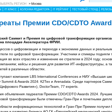
ВЫБРАТЬ РЕГИОН
> Москва
Ы
IT КЛАСС
КОЛОНКА РЕДАКТОРА
IT РЕЙТИНГ
ТЕСТОВЫЙ СТЕНД
РЕЛИЗ
реаты Премии CDO/CDTO Award
йский Саммит и Премия по цифровой трансформации организ
 на площадке Акселератора ФРИИ.
ессов о цифровизации и переходе к экономике данных и реальным
ители по цифровой трансформации. Участники и спикеры подняли т
ия во всех отраслях и изменение ее стратегии в 2024 году; основ
омпаниям; кейсы и решения для развития ИТ-инфраструктуры, а т
етей в различных областях.
упают компания LBS International Conferences и НИУ «Высшая шк
ummit & Awards 2024: К2Тех и Arenadata. Среди партнеров Самм
ифрового Развития»), DoctorTeam, 77 experts.
я объявления лауреатов Премии CDO/CDTO Awards 2024. Лучшие
ровой трансформации были отмечены Гран-При и почетными дипл
 области информационных технологий и Гран-При Премии получил 
ации и развитию бизнеса АО ГК «Европейский медицинский центр»