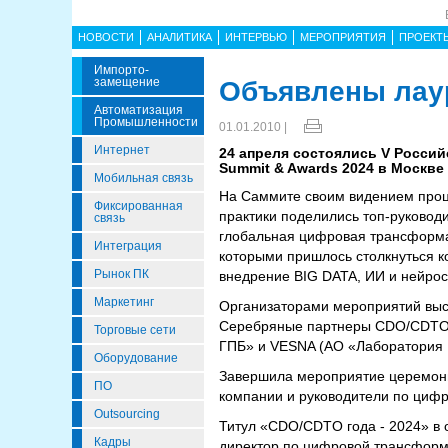
НОВОСТИ
АНАЛИТИКА
ИНТЕРВЬЮ
МЕРОПРИЯТИЯ
ПРОЕКТ
Импорто­
Замещение
Объявлены лау
Автоматизация
Промышленности
01.01.2010 |
Интернет
24 апреля состоялись V Росси
Summit & Awards 2024 в Москве
Мобильная связь
На Саммите своим видением проц
Фиксированная
практики поделились топ-руковод
связь
глобальная цифровая трансформац
Интеграция
которыми пришлось столкнуться к
Рынок ПК
внедрение BIG DATA, ИИ и нейрос
Маркетинг
Организаторами мероприятий выст
Серебряные партнеры CDO/CDTO S
Торговые сети
ГПБ» и VESNA (АО «Лаборатория Ц
Оборудование
Завершила мероприятие церемони
ПО
компании и руководители по циф
Outsourcing
Титул «CDO/CDTO года - 2024» в
Кадры
директор по цифровой трансформ