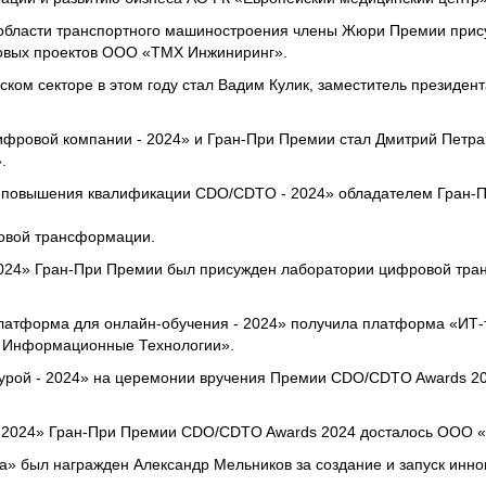
 области транспортного машиностроения члены Жюри Премии при
овых проектов ООО «ТМХ Инжиниринг».
ком секторе в этом году стал Вадим Кулик, заместитель президент
ифровой компании - 2024» и Гран-При Премии стал Дмитрий Петра
.
 повышения квалификации CDO/CDTO - 2024» обладателем Гран-П
овой трансформации.
 - 2024» Гран-При Премии был присужден лаборатории цифровой т
латформа для онлайн-обучения - 2024» получила платформа «ИТ-
 Информационные Технологии».
ьтурой - 2024» на церемонии вручения Премии CDO/CDTO Awards 2
 2024» Гран-При Премии CDO/CDTO Awards 2024 досталось ООО 
ода» был награжден Александр Мельников за создание и запуск инн