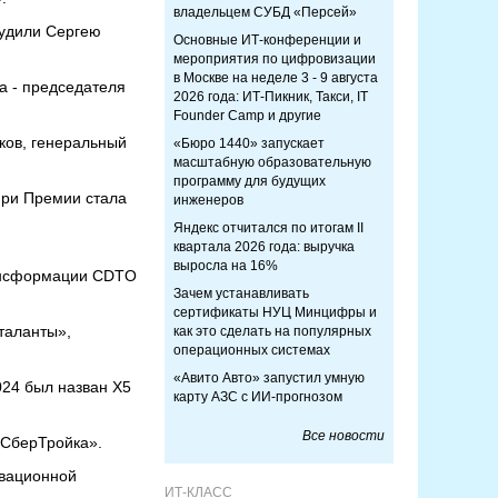
владельцем СУБД «Персей»
судили Сергею
Основные ИТ-конференции и
мероприятия по цифровизации
в Москве на неделе 3 - 9 августа
а - председателя
2026 года: ИТ-Пикник, Такси, IT
Founder Camp и другие
ков, генеральный
«Бюро 1440» запускает
масштабную образовательную
программу для будущих
ри Премии стала
инженеров
Яндекс отчитался по итогам II
квартала 2026 года: выручка
выросла на 16%
рансформации CDTO
Зачем устанавливать
сертификаты НУЦ Минцифры и
таланты»,
как это сделать на популярных
операционных системах
«Авито Авто» запустил умную
024 был назван X5
карту АЗС с ИИ-прогнозом
Все новости
«СберТройка».
овационной
ИТ-КЛАСС