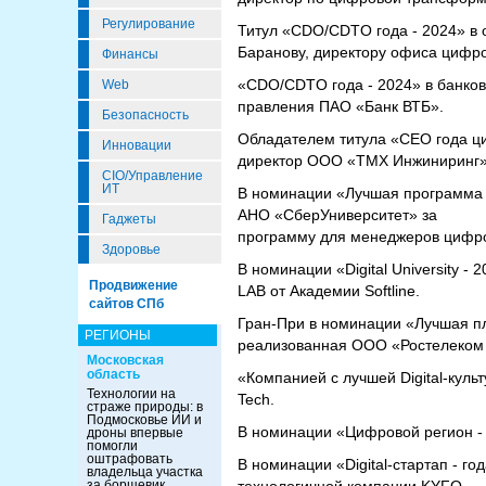
Регулирование
Титул «CDO/CDTO года - 2024» в
Баранову, директору офиса цифр
Финансы
«CDO/CDTO года - 2024» в банковс
Web
правления ПАО «Банк ВТБ».
Безопасность
Обладателем титула «СЕО года ц
Инновации
директор ООО «ТМХ Инжиниринг»
CIO/Управление
ИТ
В номинации «Лучшая программа
АНО «СберУниверситет» за
Гаджеты
программу для менеджеров цифр
Здоровье
В номинации «Digital University
Продвижение
LAB от Академии Softline.
сайтов СПб
Гран-При в номинации «Лучшая п
РЕГИОНЫ
реализованная ООО «Ростелеком
Московская
область
«Компанией с лучшей Digital-кул
Технологии на
Tech.
страже природы: в
Подмосковье ИИ и
В номинации «Цифровой регион -
дроны впервые
помогли
оштрафовать
В номинации «Digital-стартап - г
владельца участка
за борщевик