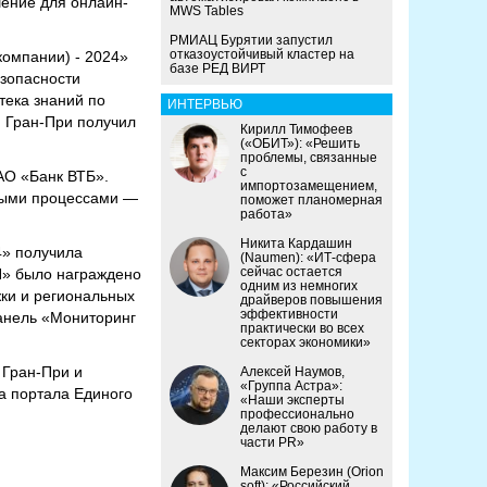
шение для онлайн-
MWS Tables
РМИАЦ Бурятии запустил
отказоустойчивый кластер на
компании) - 2024»
базе РЕД ВИРТ
езопасности
тека знаний по
ИНТЕРВЬЮ
и Гран-При получил
Кирилл Тимофеев
(«ОБИТ»): «Решить
проблемы, связанные
с
АО «Банк ВТБ».
импортозамещением,
тными процессами —
поможет планомерная
работа»
Никита Кардашин
4» получила
(Naumen): «ИТ-сфера
сейчас остается
П» было награждено
одним из немногих
жки и региональных
драйверов повышения
эффективности
панель «Мониторинг
практически во всех
секторах экономики»
 Гран-При и
Алексей Наумов,
«Группа Астра»:
а портала Единого
«Наши эксперты
профессионально
делают свою работу в
части PR»
Максим Березин (Orion
soft): «Российский