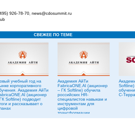
 (495) 926-78-70, news@cdosummit.ru
hub
СВЕЖЕЕ ПО ТЕМЕ
овый учебный год на
Академия АйТи
Академия
ынке корпоративного
FabricaONE.AI (акционер
Softline
бучения. Академия АйТи
– ГК Softline) обучила
обучени
abricaONE.AI (акционер
российских HR-
С-Терр
 ГК Softline) подводит
специалистов навыкам и
тоги и рассказывает о
инструментам для
ланах
цифровой
трансформации
компаний