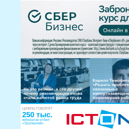
Кирилл Тимофеев
«Решить пробле
Не сто резюме, а сто друзей:
связанные с
почему рекомендации снова
импортозамещени
стали валютой рынка труда
планомерная раб
ЦИФРЫ ГОВОРЯТ
250 тыс.
кибератак отбил
«Уралкалий»