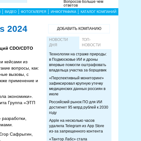
Вопросов больше чем
ответов
Ы
ВИДЕО
ФОТОГАЛЕРЕЯ
ИНФОГРАФИКА
КАТАЛОГ КОМПАНИЙ
s 2024
ДОБАВИТЬ КОМПАНИЮ
НОВОСТИ
ТОП-
ДНЯ
НОВОСТИ
аций CDO/CDTO
Технологии на страже природы:
в Подмосковье ИИ и дроны
и кейсами из
впервые помогли оштрафовать
акие вопросы, как:
владельца участка за борщевик
ные вызовы, с
«Перспективный мониторинг»
акже применение и
зафиксировал крупную утечку
медицинских данных россиян в
июле
ола экономики».
Российский рынок ПО для ИИ
ита Группа «ЭТП
достигнет 95 млрд рублей к 2030
году
 разработки,
Apple на несколько часов
омами.
удалила Telegram из App Store
из-за запрещенного контента
Егор Сафрыгин,
«Тантор Лабс» стала
.