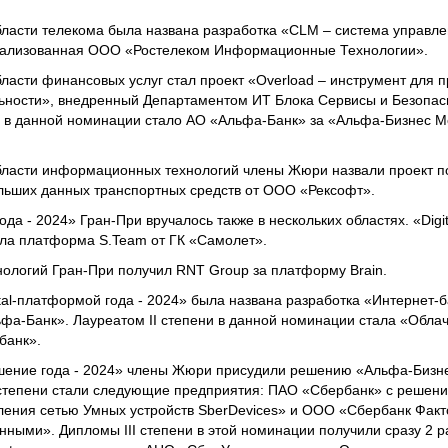
 области телекома была названа разработка «CLM – система управ
еализованная ООО «Ростелеком Информационные Технологии».
 области финансовых услуг стал проект «Overload – инструмент для
льности», внедренный Департаментом ИТ Блока Сервисы и Безопас
и в данной номинации стало АО «Альфа-Банк» за «Альфа-Бизнес М
в области информационных технологий члены Жюри назвали проект п
льших данных транспортных средств от ООО «Рексофт».
ода - 2024» Гран-При вручалось также в нескольких областях. «Dig
ала платформа S.Team от ГК «Самолет».
ологий Гран-При получил RNT Group за платформу Brain.
ital-платформой года - 2024» была названа разработка «Интернет-
фа-Банк». Лауреатом II степени в данной номинации стала «Обл
банк».
ешение года - 2024» члены Жюри присудили решению «Альфа-Бизне
 степени стали следующие предприятия: ПАО «Сбербанк» с решен
ления сетью Умных устройств SberDevices» и ООО «Сбербанк Факт
ными». Дипломы III степени в этой номинации получили сразу 2 р