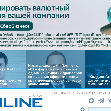
Никита Кардашин (Naumen):
 («ОБИТ»):
«ИТ-сфера сейчас остается
мы,
одним из немногих драйверов
повышения эффективности
«Холдинг Акв
ем, поможет
практически во всех секторах
автоматизир
ота»
экономики»
MWS Tables
МОСКВА
23.4
°
ЦБ
USD 82.17 EUR 94.84
9 АВГУСТА 2026