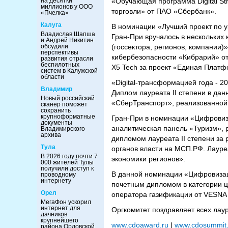
на десятки
«Обучающая программа Digital St
миллионов у ООО
торговли» от ПАО «Сбербанк».
«Пчелка»
Калуга
В номинации «Лучший проект по у
Владислав Шапша
Гран-При вручалось в нескольких
и Андрей Никитин
обсудили
(госсектора, регионов, компании)
перспективы
кибербезопасности «Кибрарий» от
развития отрасли
беспилотных
Х5 Tech за проект «Единая Платф
систем в Калужской
области
«Digital-трансформацией года - 
Владимир
Диплом лауреата II степени в д
Новый российский
«СберТранспорт», реализованной
сканер поможет
сохранить
крупноформатные
Гран-При в номинации «Цифровиза
документы
аналитическая панель «Туризм»,
Владимирского
архива
дипломом лауреата II степени за
Тула
органов власти на МСП.РФ. Лауре
В 2026 году почти 7
экономики регионов».
000 жителей Тулы
получили доступ к
В данной номинации «Цифровизаци
проводному
интернету
почетным дипломом в категории 
Орел
оператора газификации от VESNA
МегаФон ускорил
интернет для
Оргкомитет поздравляет всех ла
дачников
крупнейшего
www.cdoaward.ru
|
www.cdosummit.
района Орловской