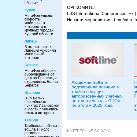
области
ОРГКОМИТЕТ:
Курск
LBS International Conferences: +7
МегаФон удвоил
скорость
Новости мероприятия: t.me/cdto_
мобильного
интернета в
крупных городах
Курской области
Липецк
В окрестностях
Липецка ускорили
мобильный
интернет
Брянск
МегаФон обновил
оборудование от
центра Брянска до
отдаленных Белых
Академия Softline
Н
Берегов
подтвердила позиции в
р
тройке ведущих
о
Иваново
авторизованных учебных
F
В 75 малых
центров «Базальт СПО»
-
населённых
по итогам 2025 года
и
пунктах Ивановской
области появились
п
связь и интернет
Тамбов
Тамбовская область
вошла в число
ИНТЕРЕСНЫЕ ССЫЛКИ
регионов,
представленных на