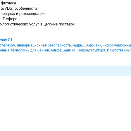
 фитнеса
PS/VDS: особенности
 процесс и рекомендации
 IT-сфере
-логистических услуг в цепочке поставок
ение ИТ
стелеком
,
информационная безопасность
,
кадры
,
Сбербанк
,
информационные
нные технологии для банков
,
Альфа Банк
,
ИТ инфраструктура
,
Искусственны