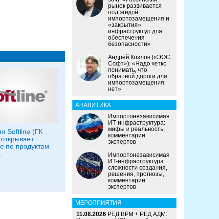
рынок развивается
под эгидой
импортозамещения и
«закрытия»
инфраструктур для
обеспечения
безопасности»
Андрей Козлов («ЭОС
Софт»): «Надо четко
понимать, что
обратной дороги для
импортозамещения
нет»
АНАЛИТИКА
Импортонезависимая
ИТ-инфраструктура:
мифы и реальность,
 Softline (ГК
комментарии
) открывает
экспертов
е по продуктам
а
Импортонезависимая
ИТ-инфраструктура:
сложности создания,
решения, прогнозы,
комментарии
экспертов
МЕРОПРИЯТИЯ
11.08.2026
РЕД ВРМ + РЕД АДМ: