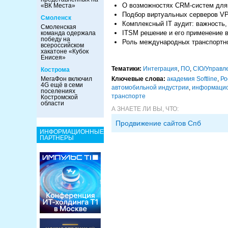
О возможностях CRM-систем для
«ВК Места»
Подбор виртуальных серверов V
Смоленск
Комплексный IT аудит: важность,
Смоленская
ITSM решение и его применение в
команда одержала
победу на
Роль международных транспортно
всероссийском
хакатоне «Кубок
Енисея»
Тематики:
Интеграция
,
ПО
,
CIO/Управл
Кострома
МегаФон включил
Ключевые слова:
академия Softline
,
Ро
4G ещё в семи
автомобильной индустрии
,
информацио
поселениях
транспорте
Костромской
области
А ЗНАЕТЕ ЛИ ВЫ, ЧТО:
Продвижение сайтов Спб
ИНФОРМАЦИОННЫЕ
ПАРТНЕРЫ