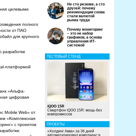
Не сто резюме, а сто
друзей: почему
ления целевыми
рекомендации снова
стали валютой
рынка труда
 проведения полного
Почему мониторинг
ности от ПАО
– это не набор
обайл для крупного
графиков, а основа
управления ИТ-
системой
о разработке
ТЕСТОВЫЙ СТЕНД
ital-платформой
банк «Альфа-
ачная цифровая
iQOO 15R
Смартфон iQOO 15R: мощь без
с Mobile Web» от
компромиссов
ием «Комплексная
оринг» с проектом
ПРОЕКТЫ
азработки:
«Холдинг Аква» за 36 дней
автоматизировал комплаенс в