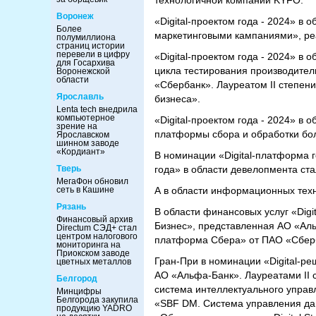
технологичной компании KYFO.
Воронеж
«Digital-проектом года - 2024» в
Более
маркетинговыми кампаниями», р
полумиллиона
страниц истории
перевели в цифру
«Digital-проектом года - 2024» в
для Госархива
цикла тестирования производите
Воронежской
области
«Сбербанк». Лауреатом II степен
Ярославль
бизнеса».
Lenta tech внедрила
компьютерное
«Digital-проектом года - 2024» 
зрение на
платформы сбора и обработки бо
Ярославском
шинном заводе
«Кордиант»
В номинации «Digital-платформа г
Тверь
года» в области девелопмента ст
МегаФон обновил
сеть в Кашине
А в области информационных техн
Рязань
В области финансовых услуг «Dig
Финансовый архив
Бизнес», представленная АО «Аль
Directum СЭД+ стал
центром налогового
платформа Сбера» от ПАО «Сбер
мониторинга на
Приокском заводе
Гран-При в номинации «Digital-р
цветных металлов
АО «Альфа-Банк». Лауреатами II
Белгород
система интеллектуального управ
Минцифры
Белгорода закупила
«SBF DM. Система управления дан
продукцию YADRO