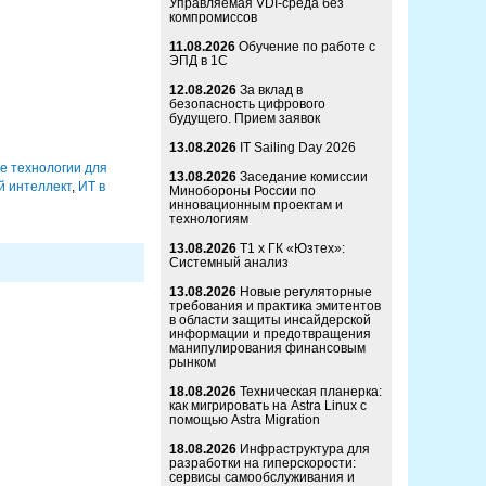
Управляемая VDI-среда без
компромиссов
11.08.2026
Обучение по работе с
ЭПД в 1С
12.08.2026
За вклад в
безопасность цифрового
будущего. Прием заявок
13.08.2026
IT Sailing Day 2026
 технологии для
13.08.2026
Заседание комиссии
й интеллект
,
ИТ в
Минобороны России по
инновационным проектам и
технологиям
13.08.2026
Т1 x ГК «Юзтех»:
Системный анализ
13.08.2026
Новые регуляторные
требования и практика эмитентов
в области защиты инсайдерской
информации и предотвращения
манипулирования финансовым
рынком
18.08.2026
Техническая планерка:
как мигрировать на Astra Linux с
помощью Astra Migration
18.08.2026
Инфраструктура для
разработки на гиперскорости:
сервисы самообслуживания и