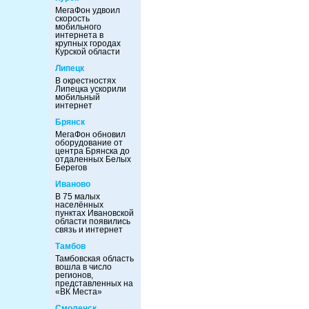
МегаФон удвоил
скорость
мобильного
интернета в
крупных городах
Курской области
Липецк
В окрестностях
Липецка ускорили
мобильный
интернет
Брянск
МегаФон обновил
оборудование от
центра Брянска до
отдаленных Белых
Берегов
Иваново
В 75 малых
населённых
пунктах Ивановской
области появились
связь и интернет
Тамбов
Тамбовская область
вошла в число
регионов,
представленных на
«ВК Места»
Смоленск