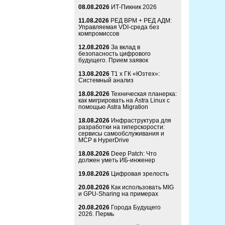
08.08.2026
ИТ-Пикник 2026
11.08.2026
РЕД ВРМ + РЕД АДМ:
Управляемая VDI-среда без
компромиссов
12.08.2026
За вклад в
безопасность цифрового
будущего. Прием заявок
13.08.2026
Т1 x ГК «Юзтех»:
Системный анализ
18.08.2026
Техническая планерка:
как мигрировать на Astra Linux с
помощью Astra Migration
18.08.2026
Инфраструктура для
разработки на гиперскорости:
сервисы самообслуживания и
MCP в HyperDrive
18.08.2026
Deep Patch: Что
должен уметь ИБ-инженер
19.08.2026
Цифровая зрелость
20.08.2026
Как использовать MIG
и GPU-Sharing на примерах
20.08.2026
Города Будущего
2026. Пермь