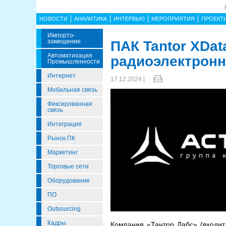
НОВОСТИ
АНАЛИТИКА
ИНТЕРВЬЮ
МЕРОПРИЯТИЯ
ПРОЕКТ
Импорто­
Замещение
ПАК Tantor XDa
Автоматизация
радиоэлектронн
Промышленности
Интернет
17.12.2024 |
Мобильная связь
Фиксированная
связь
Интеграция
Рынок ПК
Маркетинг
Торговые сети
Оборудование
ПО
Outsourcing
Кадры
Компания «Тантор Лабс» (входит