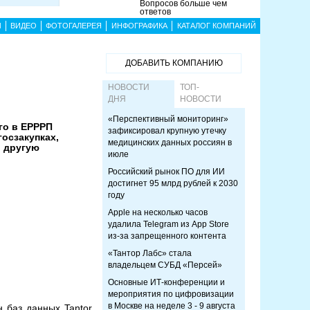
Вопросов больше чем
ответов
Ы
ВИДЕО
ФОТОГАЛЕРЕЯ
ИНФОГРАФИКА
КАТАЛОГ КОМПАНИЙ
ДОБАВИТЬ КОМПАНИЮ
НОВОСТИ
ТОП-
ДНЯ
НОВОСТИ
«Перспективный мониторинг»
го в ЕРРРП
зафиксировал крупную утечку
осзакупках,
медицинских данных россиян в
и другую
июле
Российский рынок ПО для ИИ
достигнет 95 млрд рублей к 2030
году
Apple на несколько часов
удалила Telegram из App Store
из-за запрещенного контента
«Тантор Лабс» стала
владельцем СУБД «Персей»
Основные ИТ-конференции и
мероприятия по цифровизации
в Москве на неделе 3 - 9 августа
 баз данных Tantor