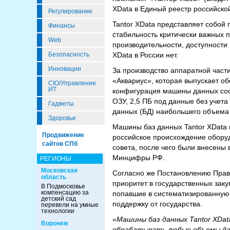
XData в Единый реестр российско
Регулирование
Tantor XData представляет собой
Финансы
стабильность критически важных 
Web
производительности, доступности
ХData в России нет.
Безопасность
Инновации
За производство аппаратной част
«Аквариус», которая выпускает о
CIO/Управление
ИТ
конфигурация машины данных сост
ОЗУ, 2,5 ПБ под данные без учета
Гаджеты
данных (БД) наибольшего объема 
Здоровье
Машины баз данных Tantor XData 
Продвижение
российское происхождение обору
сайтов СПб
совета, после чего были внесены 
Минцифры РФ.
РЕГИОНЫ
Московская
Согласно же Постановлению Прави
область
приоритет в государственных заку
В Подмосковье
компенсацию за
попавшие в систематизированную 
детский сад
поддержку от государства.
перевели на умные
технологии
«Машины баз данных Tantor XDa
Воронеж
обрабатывать любые объемы дан