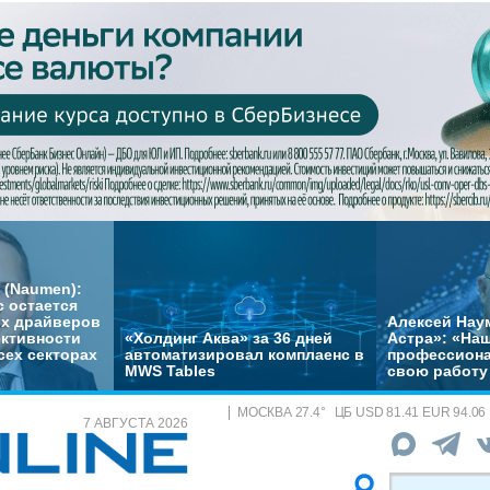
 (Naumen):
с остается
их драйверов
Алексей Нау
ктивности
«Холдинг Аква» за 36 дней
Астра»: «На
сех секторах
автоматизировал комплаенс в
профессиона
MWS Tables
свою работу 
МОСКВА
27.4
°
ЦБ
USD 81.41 EUR 94.06
7 АВГУСТА 2026