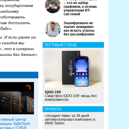
– это не набор
ку государством
графиков, а основа
управления ИТ-
льнейшему
системой
особствовать
нтам достигать
Зашифровано не
значит невидимо:
 Лабс».
как искать угрозы
без расшифровки
. И если ранее на
о сегодня мы
ТЕСТОВЫЙ СТЕНД
, что в синергии
ашины баз данных»
,
iQOO 15R
Смартфон iQOO 15R: мощь без
компромиссов
ПРОЕКТЫ
«Холдинг Аква» за 36 дней
тивный центр
автоматизировал комплаенс в
кации SafeTech
MWS Tables
естим с СУБД