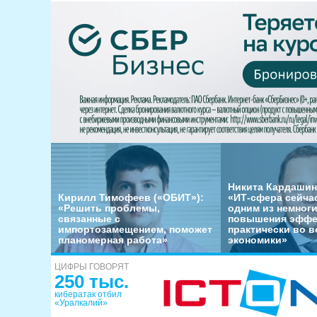
Никита Кардашин
Кирилл Тимофеев («ОБИТ»):
«ИТ-сфера сейча
«Решить проблемы,
одним из немног
связанные с
повышения эффе
импортозамещением, поможет
практически во в
планомерная работа»
экономики»
ЦИФРЫ ГОВОРЯТ
250 тыс.
кибератак отбил
«Уралкалий»