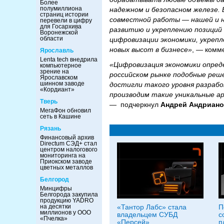
Более
полумиллиона
надежном и безопасном железе.
страниц истории
совместной работы — нашей и н
перевели в цифру
для Госархива
развитию и укреплению позиций
Воронежской
области
цифровизации экономики, укре
новых высот в бизнесе»
, — комм
Ярославль
Lenta tech внедрила
«Цифровизация экономики опреде
компьютерное
зрение на
российском рынке подобные реше
Ярославском
шинном заводе
достигли такого уровня разрабо
«Кордиант»
производим такие уникальные а
Тверь
— подчеркнул
Андрей Андриан
МегаФон обновил
сеть в Кашине
Рязань
Финансовый архив
Directum СЭД+ стал
центром налогового
мониторинга на
Приокском заводе
цветных металлов
Белгород
Минцифры
Белгорода закупила
продукцию YADRO
«Тантор Лабс» стала
П
на десятки
миллионов у ООО
владельцем СУБД
с
«Пчелка»
«Персей»
п