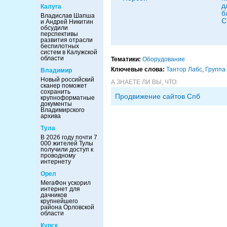
д
Калуга
б
Владислав Шапша
С
и Андрей Никитин
обсудили
перспективы
развития отрасли
беспилотных
систем в Калужской
области
Тематики:
Оборудование
Ключевые слова:
Тантор Лабс
,
Группа
Владимир
Новый российский
А ЗНАЕТЕ ЛИ ВЫ, ЧТО:
сканер поможет
сохранить
Продвижение сайтов Спб
крупноформатные
документы
Владимирского
архива
Тула
В 2026 году почти 7
000 жителей Тулы
получили доступ к
проводному
интернету
Орел
МегаФон ускорил
интернет для
дачников
крупнейшего
района Орловской
области
Курск