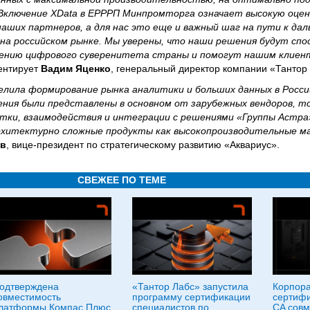
 Включение XData в ЕРРРП Минпромторга означает высокую оцен
аших партнеров, а для нас это еще и важный шаг на пути к да
 на российском рынке. Мы уверены, что наши решения будут сп
плению цифрового суверенитета страны и помогут нашим клие
ентирует
Вадим Яценко
, генеральный директор компании «Тантор
лила формирование рынка аналитики и больших данных в России
ния были представлены в основном от зарубежных вендоров, т
тки, взаимодействия и интеграции с решениями «Группы Астра»
рхитектурно сложные продукты как высокопроизводительные м
ов
, вице-президент по стратегическому развитию «Аквариус».
СВЕЖЕЕ ПО ТЕМЕ
одтверждена
«Тантор Лабс» запустила
Корпора
овместимость
программу сертификации
сертифи
латформы Компас Плюс
специалистов по
CA совм