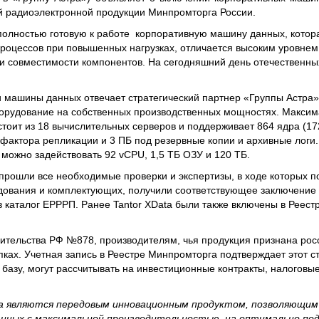
й радиоэлектронной продукции Минпромторга России.
 полностью готовую к работе корпоративную машину данных, котор
процессов при повышенных нагрузках, отличается высоким уровнем
 и совместимости компонентов. На сегодняшний день отечественных
и машины данных отвечает стратегический партнер «Группы Астра
борудование на собственных производственных мощностях. Макси
оит из 18 вычислительных серверов и поддерживает 864 ядра (17
 фактора репликации и 3 ПБ под резервные копии и архивные логи
можно задействовать 92 vCPU, 1,5 ТБ ОЗУ и 120 ТБ.
прошли все необходимые проверки и экспертизы, в ходе которых 
дования и комплектующих, получили соответствующее заключение
в каталог ЕРРРП. Ранее Tantor XData были также включены в Реест
тельства РФ №878, производителям, чья продукция признана росс
пках. Учетная запись в Реестре Минпромторга подтверждает этот с
базу, могут рассчитывать на инвестиционные контракты, налоговые
ta являются передовым инновационным продуктом, позволяющим
ных с максимальной производительностью, на оптимально по