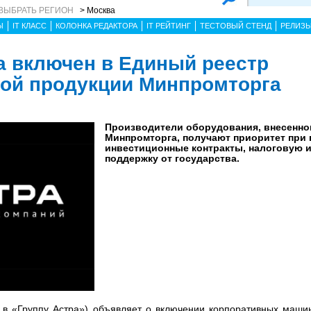
ВЫБРАТЬ РЕГИОН
> Москва
Ы
IT КЛАСС
КОЛОНКА РЕДАКТОРА
IT РЕЙТИНГ
ТЕСТОВЫЙ СТЕНД
РЕЛИЗ
ta включен в Единый реестр
ой продукции Минпромторга
Производители оборудования, внесенно
Минпромторга, получают приоритет при г
инвестиционные контракты, налоговую 
поддержку от государства.
 в «Группу Астра») объявляет о включении корпоративных машин