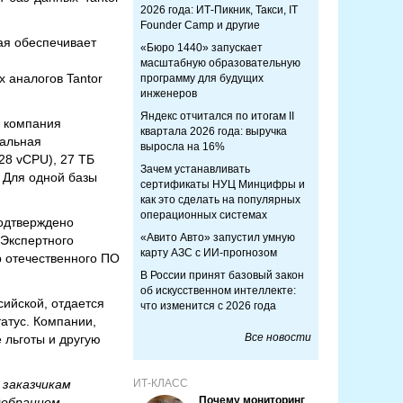
2026 года: ИТ-Пикник, Такси, IT
Founder Camp и другие
ая обеспечивает
«Бюро 1440» запускает
масштабную образовательную
 аналогов Tantor
программу для будущих
инженеров
Яндекс отчитался по итогам II
» компания
квартала 2026 года: выручка
мальная
выросла на 16%
28 vCPU), 27 ТБ
Зачем устанавливать
. Для одной базы
сертификаты НУЦ Минцифры и
как это сделать на популярных
операционных системах
подтверждено
«Авито Авто» запустил умную
 Экспертного
карту АЗС с ИИ-прогнозом
р отечественного ПО
В России принят базовый закон
об искусственном интеллекте:
ийской, отдается
что изменится с 2026 года
татус. Компании,
Все новости
 льготы и другую
 заказчикам
ИТ-КЛАСС
Почему мониторинг
добранном,