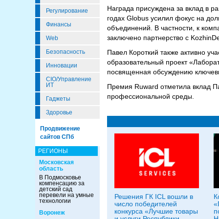
Награда присуждена за вклад в р
Регулирование
годах Globus усилил фокус на дол
Финансы
объединений. В частности, к комп
заключено партнерство с KozhinDe
Web
Павел Короткий также активно уч
Безопасность
образовательный проект «Лаборат
Инновации
посвященная обсуждению ключевы
CIO/Управление
ИТ
Премия Ruward отметила вклад Пав
профессиональной среды.
Гаджеты
Здоровье
Продвижение
сайтов СПб
РЕГИОНЫ
Московская
область
В Подмосковье
компенсацию за
детский сад
перевели на умные
Решения ГК ICL вошли в
К
технологии
число победителей
«
конкурса «Лучшие товары
п
Воронеж
и услуги Республики
H