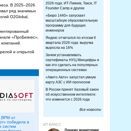
2026 года: ИТ-Пикник, Такси, IT
неса. В 2025–2026
Founder Camp и другие
зовал ряд значимых
«Бюро 1440» запускает
огий O2Global,
масштабную образовательную
программу для будущих
инженеров
риентированный
канале «ПроБизнес»,
Яндекс отчитался по итогам II
 компаний.
квартала 2026 года: выручка
выросла на 16%
зрелой и открытой
Зачем устанавливать
сертификаты НУЦ Минцифры и
как это сделать на популярных
операционных системах
«Авито Авто» запустил умную
карту АЗС с ИИ-прогнозом
В России принят базовый закон
об искусственном интеллекте:
что изменится с 2026 года
Все новости
Q.BPM от
т» победила в
ИТ-КЛАСС
е систем
Почему мониторинг
ния бизнес-