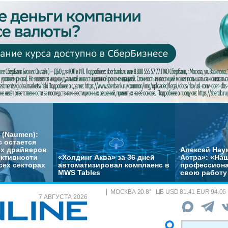
 (Naumen):
с остается
их драйверов
Алексей Нау
ктивности
«Холдинг Аква» за 36 дней
Астра»: «На
сех секторах
автоматизировал комплаенс в
профессиона
MWS Tables
свою работу 
МОСКВА
20.8
°
ЦБ
USD 81.41 EUR 94.06
7 АВГУСТА 2026