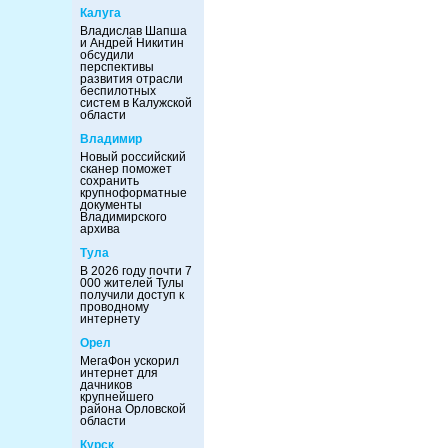
Калуга
Владислав Шапша
и Андрей Никитин
обсудили
перспективы
развития отрасли
беспилотных
систем в Калужской
области
Владимир
Новый российский
сканер поможет
сохранить
крупноформатные
документы
Владимирского
архива
Тула
В 2026 году почти 7
000 жителей Тулы
получили доступ к
проводному
интернету
Орел
МегаФон ускорил
интернет для
дачников
крупнейшего
района Орловской
области
Курск