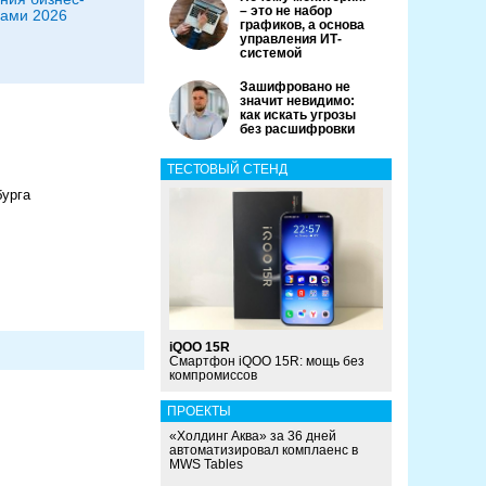
– это не набор
ами 2026
графиков, а основа
управления ИТ-
системой
Зашифровано не
значит невидимо:
как искать угрозы
без расшифровки
ТЕСТОВЫЙ СТЕНД
бурга
iQOO 15R
Смартфон iQOO 15R: мощь без
компромиссов
ПРОЕКТЫ
«Холдинг Аква» за 36 дней
автоматизировал комплаенс в
MWS Tables