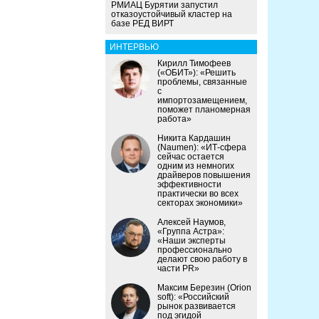
РМИАЦ Бурятии запустил
отказоустойчивый кластер на
базе РЕД ВИРТ
ИНТЕРВЬЮ
Кирилл Тимофеев
(«ОБИТ»): «Решить
проблемы, связанные
с
импортозамещением,
поможет планомерная
работа»
Никита Кардашин
(Naumen): «ИТ-сфера
сейчас остается
одним из немногих
драйверов повышения
эффективности
практически во всех
секторах экономики»
Алексей Наумов,
«Группа Астра»:
«Наши эксперты
профессионально
делают свою работу в
части PR»
Максим Березин (Orion
soft): «Российский
рынок развивается
под эгидой