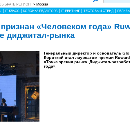
ВЫБРАТЬ РЕГИОН
> Москва
Ы
IT КЛАСС
КОЛОНКА РЕДАКТОРА
IT РЕЙТИНГ
ТЕСТОВЫЙ СТЕНД
РЕЛИЗ
 признан «Человеком года» Ruw
ие диджитал-рынка
Генеральный директор и основатель Glo
Короткий стал лауреатом премии Ruward
«Точка зрения рынка. Диджитал-разработ
года».