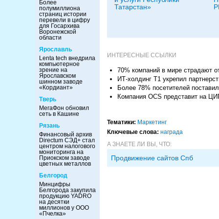
Более
Татарстан»
Р
полумиллиона
страниц истории
перевели в цифру
для Госархива
Воронежской
области
Ярославль
ИНТЕРЕСНЫЕ ССЫЛКИ
Lenta tech внедрила
компьютерное
70% компаний в мире страдают о
зрение на
Ярославском
ИТ-холдинг Т1 укрепил партнерств
шинном заводе
Более 78% посетителей поставил
«Кордиант»
Компания OCS представит на ЦИ
Тверь
МегаФон обновил
сеть в Кашине
Тематики:
Маркетинг
Рязань
Ключевые слова:
награда
Финансовый архив
Directum СЭД+ стал
А ЗНАЕТЕ ЛИ ВЫ, ЧТО:
центром налогового
мониторинга на
Продвижение сайтов Спб
Приокском заводе
цветных металлов
Белгород
Минцифры
Белгорода закупила
продукцию YADRO
на десятки
миллионов у ООО
«Пчелка»