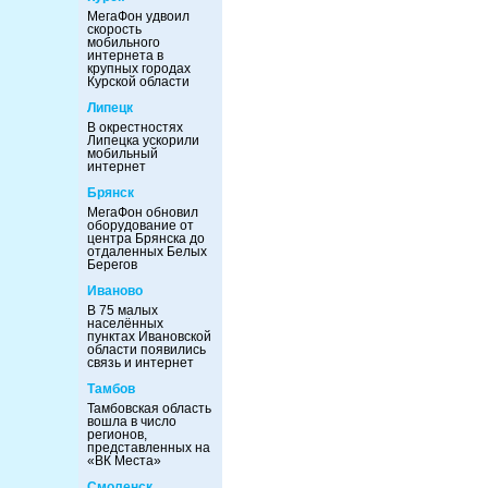
МегаФон удвоил
скорость
мобильного
интернета в
крупных городах
Курской области
Липецк
В окрестностях
Липецка ускорили
мобильный
интернет
Брянск
МегаФон обновил
оборудование от
центра Брянска до
отдаленных Белых
Берегов
Иваново
В 75 малых
населённых
пунктах Ивановской
области появились
связь и интернет
Тамбов
Тамбовская область
вошла в число
регионов,
представленных на
«ВК Места»
Смоленск