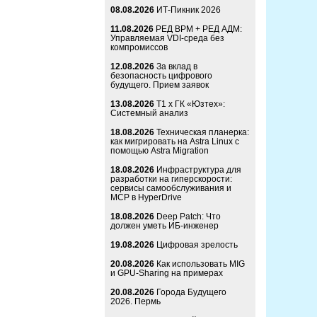
08.08.2026
ИТ-Пикник 2026
11.08.2026
РЕД ВРМ + РЕД АДМ:
Управляемая VDI-среда без
компромиссов
12.08.2026
За вклад в
безопасность цифрового
будущего. Прием заявок
13.08.2026
Т1 x ГК «Юзтех»:
Системный анализ
18.08.2026
Техническая планерка:
как мигрировать на Astra Linux с
помощью Astra Migration
18.08.2026
Инфраструктура для
разработки на гиперскорости:
сервисы самообслуживания и
MCP в HyperDrive
18.08.2026
Deep Patch: Что
должен уметь ИБ-инженер
19.08.2026
Цифровая зрелость
20.08.2026
Как использовать MIG
и GPU-Sharing на примерах
20.08.2026
Города Будущего
2026. Пермь