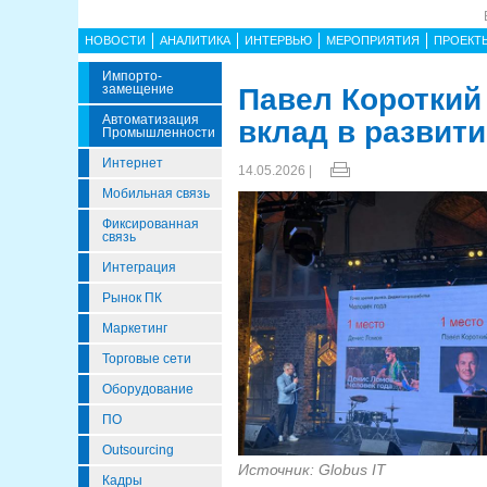
НОВОСТИ
АНАЛИТИКА
ИНТЕРВЬЮ
МЕРОПРИЯТИЯ
ПРОЕКТ
Импорто­
Замещение
Павел Короткий
Автоматизация
вклад в развит
Промышленности
Интернет
14.05.2026 |
Мобильная связь
Фиксированная
связь
Интеграция
Рынок ПК
Маркетинг
Торговые сети
Оборудование
ПО
Outsourcing
Источник: Globus IT
Кадры