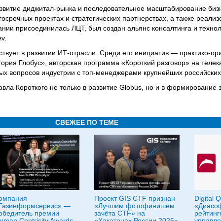
азвитие диджитал-рынка и последовательное масштабирование биз
госрочных проектах и стратегических партнерствах, а также реали
ании присоединилась ЛЦТ, был создан альянс консалтинга и технол
v.
аствует в развитии ИТ-отрасли. Среди его инициатив — практико-о
ория Глобус», авторская программа «Короткий разговор» на теле
х вопросов индустрии с топ-менеджерами крупнейших российских
ла Короткого не только в развитие Globus, но и в формирование 
СВЕЖЕЕ ПО ТЕМЕ
омпания
Проект GIS CTF признан
Digital 
Газинформсервис» —
«Лучшим фотофинишем
«Диасоф
обедитель премии
зачёта CTF» на
рейтинг
uman Centricity Awards
«Хакатонах России 2026»
управле