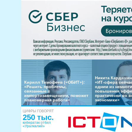
Никита Кардашин
Кирилл Тимофеев («ОБИТ»):
«ИТ-сфера сейча
«Решить проблемы,
одним из немног
связанные с
повышения эффе
импортозамещением, поможет
практически во в
планомерная работа»
экономики»
ЦИФРЫ ГОВОРЯТ
250 тыс.
кибератак отбил
«Уралкалий»