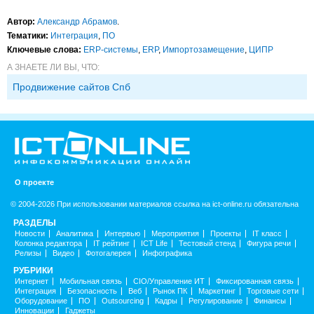
Автор:
Александр Абрамов
.
Тематики:
Интеграция
,
ПО
Ключевые слова:
ERP-системы
,
ERP
,
Импорто­замещение
,
ЦИПР
А ЗНАЕТЕ ЛИ ВЫ, ЧТО:
Продвижение сайтов Спб
О проекте
© 2004-2026 При использовании материалов ссылка на ict-online.ru обязательна
РАЗДЕЛЫ
Новости
Аналитика
Интервью
Мероприятия
Проекты
IT класс
Колонка редактора
IT рейтинг
ICT Life
Тестовый стенд
Фигура речи
Релизы
Видео
Фотогалерея
Инфографика
РУБРИКИ
Интернет
Мобильная связь
CIO/Управление ИТ
Фиксированная связь
Интеграция
Безопасность
Веб
Рынок ПК
Маркетинг
Торговые сети
Оборудование
ПО
Outsourcing
Кадры
Регулирование
Финансы
Инновации
Гаджеты