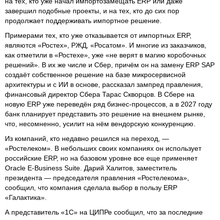
на тех, кто уже начал импортозамещать ERP или даже
завершил подобные проекты, и на тех, кто до сих пор
продолжает поддерживать импортное решение.
Примерами тех, кто уже отказывается от импортных ERP,
являются «Ростех», РЖД, «Росатом». И многие из заказчиков,
как отметили в «Ростехе», уже «не верят в магию коробочных
решений». В их же числе и Сбер, причём он на замену ERP SAP
создаёт собственное решение на базе микросервисной
архитектуры и с ИИ в основе, рассказал зампред правления,
финансовый директор Сбера Тарас Скворцов. В Сбере на
новую ERP уже переведён ряд бизнес-процессов, а в 2027 году
банк планирует представить это решение на внешнем рынке,
что, несомненно, усилит на нём вендорскую конкуренцию.
Из компаний, кто недавно решился на переход, —
«Ростелеком». В небольших своих компаниях он использует
российские ERP, но на базовом уровне все еще применяет
Oracle E-Business Suite. Дарий Халитов, заместитель
президента — председателя правления «Ростелекома»,
сообщил, что компания сделала выбор в пользу ERP
«Галактика».
А представитель «1С» на ЦИПРе сообщил, что за последние