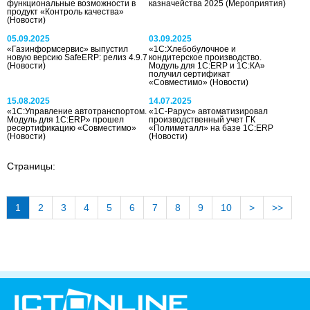
функциональные возможности в
казначейства 2025
(Мероприятия)
продукт «Контроль качества»
(Новости)
05.09.2025
03.09.2025
«Газинформсервис» выпустил
«1C:Хлебобулочное и
новую версию SafeERP: релиз 4.9.7
кондитерское производство.
(Новости)
Модуль для 1С:ERP и 1С:КА»
получил сертификат
«Совместимо»
(Новости)
15.08.2025
14.07.2025
«1С:Управление автотранспортом.
«1С-Рарус» автоматизировал
Модуль для 1С:ERP» прошел
производственный учет ГК
ресертификацию «Совместимо»
«Полиметалл» на базе 1С:ERP
(Новости)
(Новости)
Страницы:
1
2
3
4
5
6
7
8
9
10
>
>>