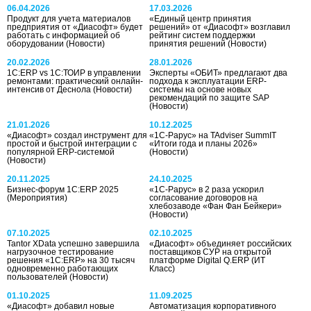
06.04.2026
17.03.2026
Продукт для учета материалов
«Единый центр принятия
предприятия от «Диасофт» будет
решений» от «Диасофт» возглавил
работать с информацией об
рейтинг систем поддержки
оборудовании
(Новости)
принятия решений
(Новости)
20.02.2026
28.01.2026
1С:ERP vs 1С:ТОИР в управлении
Эксперты «ОБИТ» предлагают два
ремонтами: практический онлайн-
подхода к эксплуатации ERP-
интенсив от Деснола
(Новости)
системы на основе новых
рекомендаций по защите SAP
(Новости)
21.01.2026
10.12.2025
«Диасофт» создал инструмент для
«1С-Рарус» на TAdviser SummIT
простой и быстрой интеграции с
«Итоги года и планы 2026»
популярной ERP-системой
(Новости)
(Новости)
20.11.2025
24.10.2025
Бизнес-форум 1С:ERP 2025
«1С-Рарус» в 2 раза ускорил
(Мероприятия)
согласование договоров на
хлебозаводе «Фан Фан Бейкери»
(Новости)
07.10.2025
02.10.2025
Tantor XData успешно завершила
«Диасофт» объединяет российских
нагрузочное тестирование
поставщиков СУР на открытой
решения «1С:ERP» на 30 тысяч
платформе Digital Q.ERP
(ИТ
одновременно работающих
Класс)
пользователей
(Новости)
01.10.2025
11.09.2025
«Диасофт» добавил новые
Автоматизация корпоративного