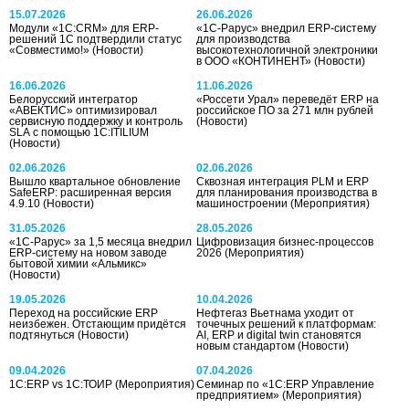
15.07.2026
26.06.2026
Модули «1С:CRM» для ERP-
«1С-Рарус» внедрил ERP-систему
решений 1С подтвердили статус
для производства
«Совместимо!»
(Новости)
высокотехнологичной электроники
в ООО «КОНТИНЕНТ»
(Новости)
16.06.2026
11.06.2026
Белорусский интегратор
«Россети Урал» переведёт ERP на
«АВЕКТИС» оптимизировал
российское ПО за 271 млн рублей
сервисную поддержку и контроль
(Новости)
SLA с помощью 1С:ITILIUM
(Новости)
02.06.2026
02.06.2026
Вышло квартальное обновление
Сквозная интеграция PLM и ERP
SafeERP: расширенная версия
для планирования производства в
4.9.10
(Новости)
машиностроении
(Мероприятия)
31.05.2026
28.05.2026
«1С-Рарус» за 1,5 месяца внедрил
Цифровизация бизнес-процессов
ERP-систему на новом заводе
2026
(Мероприятия)
бытовой химии «Альмикс»
(Новости)
19.05.2026
10.04.2026
Переход на российские ERP
Нефтегаз Вьетнама уходит от
неизбежен. Отстающим придётся
точечных решений к платформам:
подтянуться
(Новости)
AI, ERP и digital twin становятся
новым стандартом
(Новости)
09.04.2026
07.04.2026
1С:ERP vs 1С:ТОИР
(Мероприятия)
Семинар по «1С:ERP Управление
предприятием»
(Мероприятия)