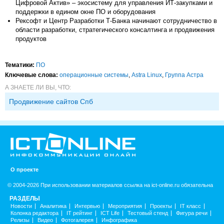
Цифровой Актив» – экосистему для управления ИТ-закупками и
поддержки в едином окне ПО и оборудования
Рексофт и Центр Разработки Т-Банка начинают сотрудничество в
области разработки, стратегического консалтинга и продвижения
продуктов
Тематики:
ПО
Ключевые слова:
операционные системы
,
Astra Linux
,
Группа Астра
А ЗНАЕТЕ ЛИ ВЫ, ЧТО:
Продвижение сайтов Спб
О проекте
© 2004-2026 При использовании материалов ссылка на ict-online.ru обязательна
РАЗДЕЛЫ
Новости
Аналитика
Интервью
Мероприятия
Проекты
IT класс
Колонка редактора
IT рейтинг
ICT Life
Тестовый стенд
Фигура речи
Релизы
Видео
Фотогалерея
Инфографика