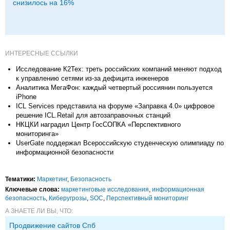
снизилось на 16%
ИНТЕРЕСНЫЕ ССЫЛКИ
Исследование К2Тех: треть российских компаний меняют подход
к управлению сетями из-за дефицита инженеров
Аналитика МегаФон: каждый четвертый россиянин пользуется
iPhone
ICL Services представила на форуме «Заправка 4.0» цифровое
решение ICL.Retail для автозаправочных станций
НКЦКИ наградил Центр ГосСОПКА «Перспективного
мониторинга»
UserGate поддержал Всероссийскую студенческую олимпиаду по
информационной безопасности
Тематики:
Маркетинг
,
Безопасность
Ключевые слова:
маркетинговые исследования
,
информационная
безопасность
,
Киберугрозы
,
SOC
,
Перспективный мониторинг
А ЗНАЕТЕ ЛИ ВЫ, ЧТО:
Продвижение сайтов Спб