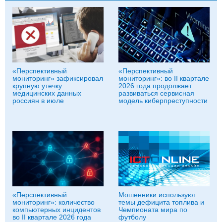
«Перспективный
«Перспективный
мониторинг» зафиксировал
мониторинг»: во II квартале
крупную утечку
2026 года продолжает
медицинских данных
развиваться сервисная
россиян в июле
модель киберпреступности
«Перспективный
Мошенники используют
мониторинг»: количество
темы дефицита топлива и
компьютерных инцидентов
Чемпионата мира по
во II квартале 2026 года
футболу