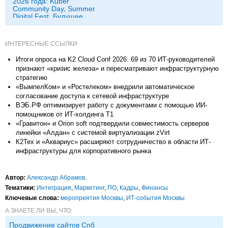
2026 года: Kuber
Community Day, Summer
Digital Fest, Будущее
исследований в
корпорациях и другие
ИНТЕРЕСНЫЕ ССЫЛКИ
Итоги опроса на K2 Cloud Conf 2026: 69 из 70 ИТ-руководителей
признают «кризис железа» и пересматривают инфраструктурную
стратегию
«ВымпелКом» и «Ростелеком» внедрили автоматическое
согласование доступа к сетевой инфраструктуре
ВЭБ.РФ оптимизирует работу с документами с помощью ИИ-
помощников от ИТ-холдинга Т1
«Гравитон» и Orion soft подтвердили совместимость серверов
линейки «Алдан» с системой виртуализации zVirt
К2Тех и «Аквариус» расширяют сотрудничество в области ИТ-
инфраструктуры для корпоративного рынка
Автор:
Александр Абрамов
.
Тематики:
Интеграция
,
Маркетинг
,
ПО
,
Кадры
,
Финансы
Ключевые слова:
мероприятия Москвы
,
ИТ-события Москвы
А ЗНАЕТЕ ЛИ ВЫ, ЧТО:
Продвижение сайтов Спб