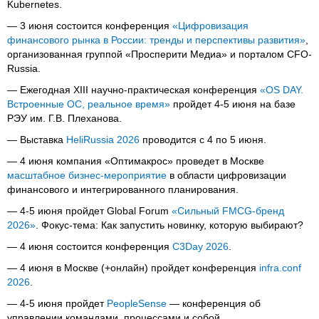
Kubernetes.
— 3 июня состоится конференция
«Цифровизация
финансового рынка в России: тренды и перспективы развития»
,
организованная группой «Просперити Медиа» и порталом CFO-
Russia.
— Ежегодная XIII научно-практическая конференция
«OS DAY.
Встроенные ОС, реальное время»
пройдет 4-5 июня на базе
РЭУ им. Г.В. Плеханова.
— Выставка
HeliRussia 2026
проводится c 4 по 5 июня.
— 4 июня компания «Оптимакрос» проведет в Москве
масштабное бизнес-мероприятие
в области цифровизации
финансового и интегрированного планирования.
— 4-5 июня пройдет Global Forum
«Сильный FMCG-бренд
2026»
. Фокус-тема: Как запустить новинку, которую выбирают?
— 4 июня состоится конференция
C3Day 2026
.
— 4 июня в Москве (+онлайн) пройдет конференция
infra.conf
2026
.
— 4-5 июня пройдет
PeopleSense
— конференция об
управлении командами, процессами и собой.