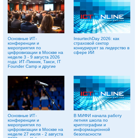
Основные ИТ-
InsurtechDay 2026: как
конференции и
страховой сектор
мероприятия по
конкурирует за лидерство в
цифровизации в Москве на
сфере ИИ
неделе 3 - 9 августа 2026
года: ИТ-Пикник, Такси, IT
Founder Camp и другие
Основные ИТ-
В МИФИ начала работу
конференции и
летняя школа по
мероприятия по
криптографии и
цифровизации в Москве на
информационной
неделе 27 июля - 2 августа
безопасности