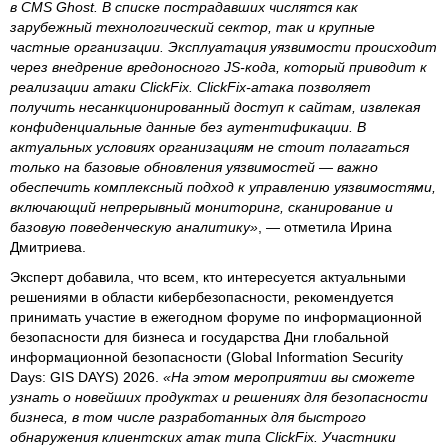
в CMS Ghost. В списке пострадавших числятся как
зарубежный технологический сектор, так и крупные
частные организации. Эксплуатация уязвимости происходит
через внедрение вредоносного JS-кода, который приводит к
реализации атаки ClickFix. ClickFix-атака позволяет
получить несанкционированный доступ к сайтам, извлекая
конфиденциальные данные без аутентификации. В
актуальных условиях организациям не стоит полагаться
только на базовые обновления уязвимостей — важно
обеспечить комплексный подход к управлению уязвимостями,
включающий непрерывный мониторинг, сканирование и
базовую поведенческую аналитику»
, — отметила Ирина
Дмитриева.
Эксперт добавила, что всем, кто интересуется актуальными
решениями в области кибербезопасности, рекомендуется
принимать участие в ежегодном форуме по информационной
безопасности для бизнеса и государства Дни глобальной
информационной безопасности (Global Information Security
Days: GIS DAYS) 2026.
«На этом мероприятии вы сможете
узнать о новейших продуктах и решениях для безопасности
бизнеса, в том числе разработанных для быстрого
обнаружения клиентских атак типа ClickFix. Участники