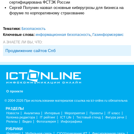
сертифицирована ФСТЭК России
Сергей Полунин назвал основные киберугрозы для бизнеса на
форуме по корпоративному страхованию
Тематики:
Безопасность
Ключевые слова:
информационная безопасность
,
Газинформсервис
А ЗНАЕТЕ ЛИ ВЫ, ЧТО:
Продвижение сайтов Спб
О проекте
© 2004-2026 При использовании материалов ссылка на ict-online.ru обязательна
РАЗДЕЛЫ
Новости
Аналитика
Интервью
Мероприятия
Проекты
IT класс
Колонка редактора
IT рейтинг
ICT Life
Тестовый стенд
Фигура речи
Релизы
Видео
Фотогалерея
Инфографика
РУБРИКИ
Интернет
Мобильная связь
CIO/Управление ИТ
Фиксированная связь