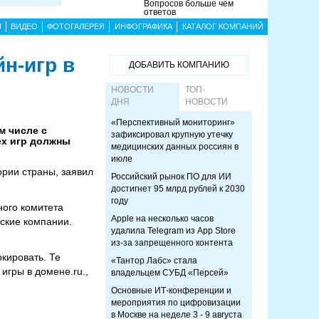
Вопросов больше чем
ответов
Ы
ВИДЕО
ФОТОГАЛЕРЕЯ
ИНФОГРАФИКА
КАТАЛОГ КОМПАНИЙ
н-игр в
ДОБАВИТЬ КОМПАНИЮ
НОВОСТИ
ТОП-
ДНЯ
НОВОСТИ
«Перспективный мониторинг»
м числе с
зафиксировал крупную утечку
ех игр должны
медицинских данных россиян в
июле
ории страны, заявил
Российский рынок ПО для ИИ
достигнет 95 млрд рублей к 2030
году
ного комитета
Apple на несколько часов
ские компании.
удалила Telegram из App Store
из-за запрещенного контента
кировать. Те
«Тантор Лабс» стала
игры в домене.ru.,
владельцем СУБД «Персей»
.
Основные ИТ-конференции и
мероприятия по цифровизации
в Москве на неделе 3 - 9 августа