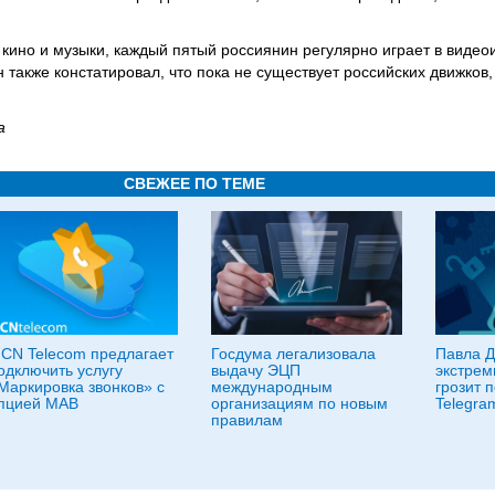
кино и музыки, каждый пятый россиянин регулярно играет в видео
также констатировал, что пока не существует российских движков,
а
СВЕЖЕЕ ПО ТЕМЕ
CN Telecom предлагает
Госдума легализовала
Павла Д
одключить услугу
выдачу ЭЦП
экстрем
Маркировка звонков» с
международным
грозит 
пцией МАВ
организациям по новым
Telegra
правилам