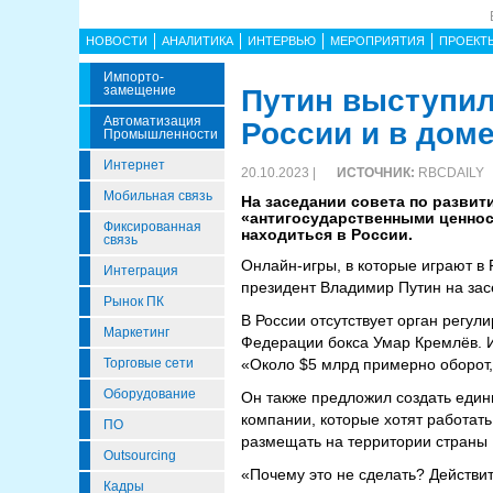
НОВОСТИ
АНАЛИТИКА
ИНТЕРВЬЮ
МЕРОПРИЯТИЯ
ПРОЕКТ
Импорто­
Замещение
Путин выступил
Автоматизация
России и в доме
Промышленности
Интернет
20.10.2023 |
ИСТОЧНИК:
RBCDAILY
Мобильная связь
На заседании совета по развит
«антигосударственными ценност
Фиксированная
находиться в России.
связь
Онлайн-игры, в которые играют в 
Интеграция
президент Владимир Путин на зас
Рынок ПК
В России отсутствует орган регул
Маркетинг
Федерации бокса Умар Кремлёв. И
Торговые сети
«Около $5 млрд примерно оборот, 
Оборудование
Он также предложил создать един
компании, которые хотят работать
ПО
размещать на территории страны 
Outsourcing
«Почему это не сделать? Действи
Кадры