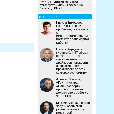
РМИАЦ Бурятии запустил
отказоустойчивый кластер на
базе РЕД ВИРТ
ИНТЕРВЬЮ
Кирилл Тимофеев
(«ОБИТ»): «Решить
проблемы, связанные
с
импортозамещением,
поможет планомерная
работа»
Никита Кардашин
(Naumen): «ИТ-сфера
сейчас остается
одним из немногих
драйверов повышения
эффективности
практически во всех
секторах экономики»
Алексей Наумов,
«Группа Астра»:
«Наши эксперты
профессионально
делают свою работу в
части PR»
Максим Березин (Orion
soft): «Российский
рынок развивается
под эгидой