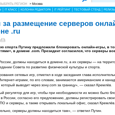
ВЫБРАТЬ РЕГИОН
> Москва
Ы
IT КЛАСС
КОЛОНКА РЕДАКТОРА
IT РЕЙТИНГ
ТЕСТОВЫЙ СТЕНД
РЕЛИЗ
 за размещение серверов онлай
не .ru
ию спорта Путину предложили блокировать онлайн-игры, в то
ями», в домене .com. Президент согласился, что серверы вс
России, должны находиться в домене.ru, а их серверы — на террит
едании Совета по развитию физической культуры и спорта.
ирования сетевых игр, отметил в ходе заседания глава исполнитель
нтернет-играми, по его словам, занимаются американские и канад
который выводит через зону.com за границу», — сказал Кремлёв.
ый регулятор для игр, чтобы при необходимости их можно было бло
 в России, согласно его предложению, должны регистрировать свои 
ПО и серверы, а также открывать локальный офис, сказал Кремлёв
тельно, серверы должны находиться там», — ответил Путин.