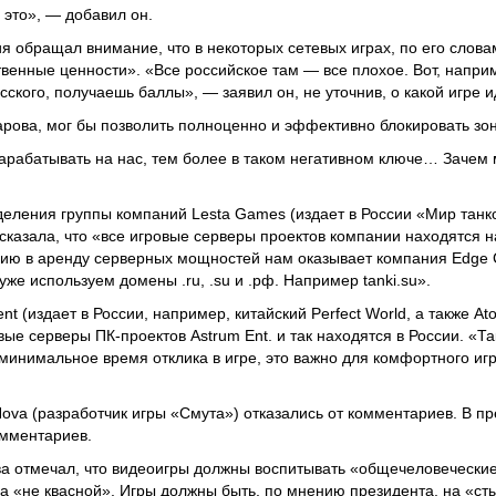
 это», — добавил он.
я обращал внимание, что в некоторых сетевых играх, по его слова
енные ценности». «Все российское там — все плохое. Вот, наприм
ского, получаешь баллы», — заявил он, не уточнив, о какой игре и
рова, мог бы позволить полноценно и эффективно блокировать зон
арабатывать на нас, тем более в таком негативном ключе… Зачем 
деления группы компаний Lesta Games (издает в России «Мир танк
сказала, что «все игровые серверы проектов компании находятся н
нию в аренду серверных мощностей нам оказывает компания Edge 
уже используем домены .ru, .su и .рф. Например tanki.su».
nt (издает в России, например, китайский Perfect World, а также Ato
вые серверы ПК-проектов Astrum Ent. и так находятся в России. «
минимальное время отклика в игре, это важно для комфортного иг
Nova (разработчик игры «Смута») отказались от комментариев. В п
омментариев.
а отмечал, что видеоигры должны воспитывать «общечеловеческие
а «не квасной». Игры должны быть, по мнению президента, на «сты