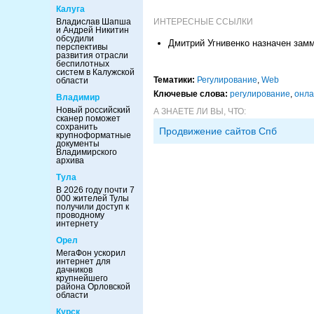
Калуга
Владислав Шапша
ИНТЕРЕСНЫЕ ССЫЛКИ
и Андрей Никитин
обсудили
Дмитрий Угнивенко назначен зам
перспективы
развития отрасли
беспилотных
систем в Калужской
Тематики:
Регулирование
,
Web
области
Ключевые слова:
регулирование
,
онла
Владимир
Новый российский
А ЗНАЕТЕ ЛИ ВЫ, ЧТО:
сканер поможет
сохранить
Продвижение сайтов Спб
крупноформатные
документы
Владимирского
архива
Тула
В 2026 году почти 7
000 жителей Тулы
получили доступ к
проводному
интернету
Орел
МегаФон ускорил
интернет для
дачников
крупнейшего
района Орловской
области
Курск