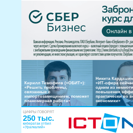
Никита Кардашин
Кирилл Тимофеев («ОБИТ»):
«ИТ-сфера сейча
«Решить проблемы,
одним из немног
связанные с
повышения эффе
импортозамещением, поможет
практически во в
планомерная работа»
экономики»
ЦИФРЫ ГОВОРЯТ
250 тыс.
кибератак отбил
«Уралкалий»