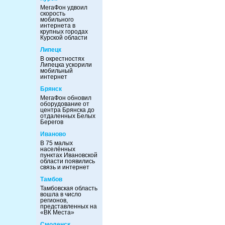
МегаФон удвоил
скорость
мобильного
интернета в
крупных городах
Курской области
Липецк
В окрестностях
Липецка ускорили
мобильный
интернет
Брянск
МегаФон обновил
оборудование от
центра Брянска до
отдаленных Белых
Берегов
Иваново
В 75 малых
населённых
пунктах Ивановской
области появились
связь и интернет
Тамбов
Тамбовская область
вошла в число
регионов,
представленных на
«ВК Места»
Смоленск