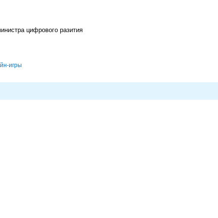
министра цифрового разития
йн-игры