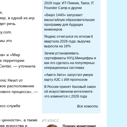
2026 года: ИТ-Пикник, Такси, IT
Founder Camp и другие
м,
«Бюро 1440» запускает
ер, в одной из игр
масштабную образовательную
дет речь.
программу для будущих
инженеров
у.com.
Яндекс отчитался по итогам II
мы это
квартала 2026 года: выручка
выросла на 16%
Зачем устанавливать
ов» и «Мир
сертификаты НУЦ Минцифры и
а территории
как это сделать на популярных
Center, — уточнила
операционных системах
«Авито Авто» запустил умную
карту АЗС с ИИ-прогнозом
mic Heart от
Такое расположение
В России принят базовый закон
рового процесса», —
об искусственном интеллекте:
что изменится с 2026 года
ресс-службе
Все новости
 ценности», а также
ИТ-КЛАСС
ке искусства и
Почему мониторинг