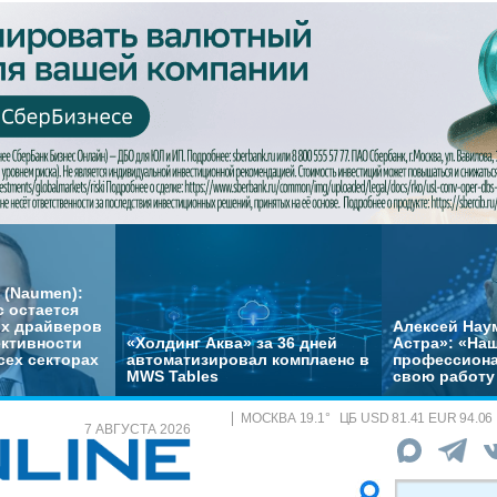
 (Naumen):
с остается
их драйверов
Алексей Нау
ктивности
«Холдинг Аква» за 36 дней
Астра»: «На
сех секторах
автоматизировал комплаенс в
профессиона
MWS Tables
свою работу 
МОСКВА
19.1
°
ЦБ
USD 81.41 EUR 94.06
7 АВГУСТА 2026