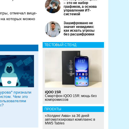
– это не набор
графиков, а основа
управления ИТ-
игры, отмечал вице-
системой
 на которых можно
Зашифровано не
значит невидимо:
как искать угрозы
без расшифровки
ТЕСТОВЫЙ СТЕНД
урова* признали
iQOO 15R
Смартфон iQOO 15R: мощь без
истом. Чем это
компромиссов
пользователям
m?
ПРОЕКТЫ
«Холдинг Аква» за 36 дней
автоматизировал комплаенс в
MWS Tables