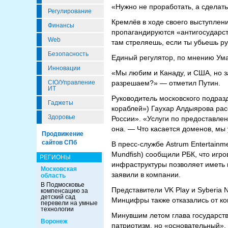
«Нужно не проработать, а сделать
Регулирование
Кремлёв в ходе своего выступлени
Финансы
пропагандируются «антигосударств
Web
там стреляешь, если ты убьешь рус
Безопасность
Единый регулятор, по мнению Ума
Инновации
«Мы любим и Канаду, и США, но з
CIO/Управление
разрешаем?» — отметил Путин.
ИТ
Руководитель московского подраз
Гаджеты
кораблей») Гаухар Алдыярова рас
Здоровье
России». «Услуги по предоставле
она. — Что касается доменов, мы 
Продвижение
сайтов СПб
В пресс-службе Astrum Entertainme
Mundfish) сообщили РБК, что игро
РЕГИОНЫ
инфраструктуры позволяет иметь 
Московская
заявили в компании.
область
В Подмосковье
Представители VK Play и Syberia 
компенсацию за
детский сад
Минцифры также отказались от к
перевели на умные
технологии
Минувшим летом глава государств
Воронеж
патриотизм, но «основательный», 