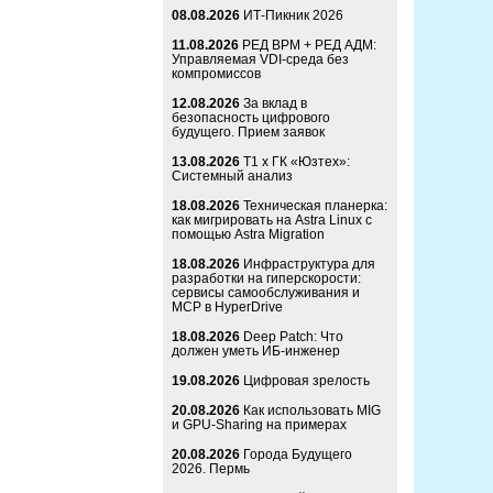
08.08.2026
ИТ-Пикник 2026
11.08.2026
РЕД ВРМ + РЕД АДМ:
Управляемая VDI-среда без
компромиссов
12.08.2026
За вклад в
безопасность цифрового
будущего. Прием заявок
13.08.2026
Т1 x ГК «Юзтех»:
Системный анализ
18.08.2026
Техническая планерка:
как мигрировать на Astra Linux с
помощью Astra Migration
18.08.2026
Инфраструктура для
разработки на гиперскорости:
сервисы самообслуживания и
MCP в HyperDrive
18.08.2026
Deep Patch: Что
должен уметь ИБ-инженер
19.08.2026
Цифровая зрелость
20.08.2026
Как использовать MIG
и GPU-Sharing на примерах
20.08.2026
Города Будущего
2026. Пермь