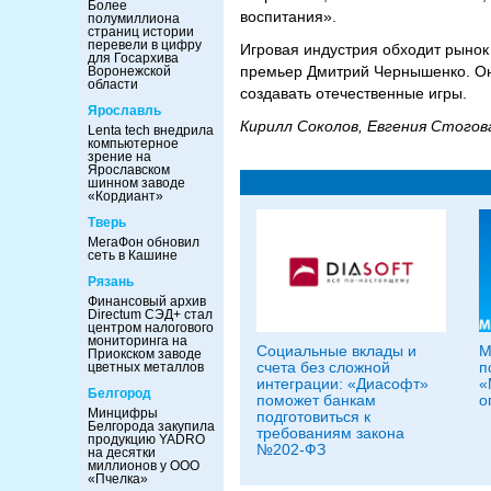
Более
воспитания».
полумиллиона
страниц истории
перевели в цифру
Игровая индустрия обходит рынок 
для Госархива
премьер Дмитрий Чернышенко. Он 
Воронежской
области
создавать отечественные игры.
Ярославль
Кирилл Соколов, Евгения Стогов
Lenta tech внедрила
компьютерное
зрение на
Ярославском
шинном заводе
«Кордиант»
Тверь
МегаФон обновил
сеть в Кашине
Рязань
Финансовый архив
Directum СЭД+ стал
центром налогового
мониторинга на
Социальные вклады и
M
Приокском заводе
счета без сложной
п
цветных металлов
интеграции: «Диасофт»
«
Белгород
поможет банкам
о
Минцифры
подготовиться к
Белгорода закупила
требованиям закона
продукцию YADRO
№202-ФЗ
на десятки
миллионов у ООО
«Пчелка»