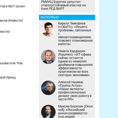
РМИАЦ Бурятии запустил
отказоустойчивый кластер на
тов в WoT грозит
базе РЕД ВИРТ
ИНТЕРВЬЮ
висов
(Новости)
Кирилл Тимофеев
(«ОБИТ»): «Решить
проблемы, связанные
вости)
с
импортозамещением,
поможет планомерная
работа»
Никита Кардашин
(Naumen): «ИТ-сфера
сейчас остается
одним из немногих
льзователи Yota
драйверов повышения
эффективности
практически во всех
секторах экономики»
овой бренд
Алексей Наумов,
«Группа Астра»:
«Наши эксперты
профессионально
делают свою работу в
части PR»
Максим Березин (Orion
soft): «Российский
рынок развивается
под эгидой