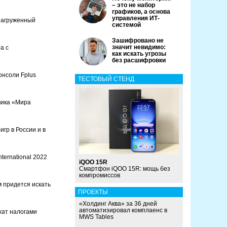
– это не набор
графиков, а основа
управления ИТ-
онагруженный
системой
Зашифровано не
значит невидимо:
а с
как искать угрозы
без расшифровки
онсоли Fplus
ТЕСТОВЫЙ СТЕНД
чика «Мира
гр в России и в
nternational 2022
iQOO 15R
Смартфон iQOO 15R: мощь без
компромиссов
 придется искать
ПРОЕКТЫ
«Холдинг Аква» за 36 дней
автоматизировал комплаенс в
жат налогами
MWS Tables