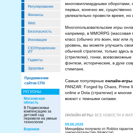
многомиллиардными оборотами, на
Регулирование
первых, конечно же, существенно
Финансы
увлекательно провести время, но 
Web
Многопользовательские игры онла
Безопасность
например, в MMORPG (массовая мн
класс (обычно это воин, маг или 
Инновации
уровень, вы можете улучшить сво
CIO/Управление
обычной стратегии, только здесь 
ИТ
(стрелялки), гонки, всевозможны
Гаджеты
фэнтези, исторические, в духе со
Здоровье
стимпанк.
Продвижение
Самые популярные
онлайн-игры
сайтов СПб
PANZAR: Forged by Chaos, Prime Wo
РЕГИОНЫ
online и Dota (стратегии) и многи
воюют с темными силами.
Московская
область
В Подмосковье
компенсацию за
детский сад
ОНЛАЙН-ИГРЫ:
ВСЕ НОВОСТИ И МА
перевели на умные
технологии
09.06.2026
Минцифры получило от Roblox гаранти
Воронеж
законодательства
(Новости)