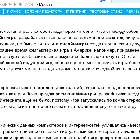
ВЫБРАТЬ РЕГИОН
> Москва
Ы
IT КЛАСС
КОЛОНКА РЕДАКТОРА
IT РЕЙТИНГ
ТЕСТОВЫЙ СТЕНД
РЕЛИЗ
тельская игра, в которой люди через интернет играют между собой
йн-игры
разрабатываются на основе выдуманных сюжетов, ничуть
урным, но бывает и так, что
онлайн-игры
создаются по сюжету ху
оящее время компьютерная игра в Америке, например, приравнена 
литература, изобразительное искусство, балет, архитектура. Онлайн
й сферой индустрии игр, но в интернете можно скачать игры бесп
ть с друзьями, не выходя из дома, что является одной из главных 
тере охватывает несколько десятилетий, начинали ее однопользов
ников, которая была преддверием
онлайн-игры
, разработчики пре
. Интернета ещё не было, поэтому игра запускалась по компьютерно
алом эры интернета пользователи получили первую онлайн-игру -
нических данных компьютеров и интернет-сетей улучшались качес
 графики привнесло с собой виртуальный мир, который отличался
отка и производство компьютерных онлайн-игр превратилось в ог