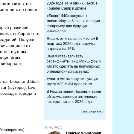
ротивников, но
2026 года: ИТ-Пикник, Такси, IT
Founder Camp и другие
можность не просто
.
«Бюро 1440» запускает
масштабную образовательную
программу для будущих
орые различия,
инженеров
онажа, выбирает его
Яндекс отчитался по итогам II
 заданий. Получая
квартала 2026 года: выручка
тличающиеся от
выросла на 16%
много: шутеры
Зачем устанавливать
ющие игры:
сертификаты НУЦ Минцифры и
 киберпанк,
как это сделать на популярных
операционных системах
«Авито Авто» запустил умную
ros, Blood and Soul,
карту АЗС с ИИ-прогнозом
nzar (шутеры), Eve
В России принят базовый закон
 возводят города и
об искусственном интеллекте:
что изменится с 2026 года
Все новости
ИТ-КЛАСС
(Мероприятия)
Почему мониторинг