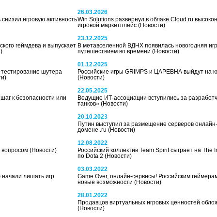
26.03.2026
 снизил игровую активность
Win Solutions развернул в облаке Cloud.ru высок
игровой маркетплейс
(Новости)
23.12.2025
кого геймдева и выпускает
В метавселенной ВДНХ появилась новогодняя игр
)
путешествием во времени
(Новости)
01.12.2025
а-тестирование шутера
Российские игры GRIMPS и ЦАРЕВНА выйдут на к
ти)
(Новости)
22.05.2025
 шаг к безопасности или
Ведущие ИТ-ассоциации вступились за разработ
танков»
(Новости)
20.10.2023
Путин выступил за размещение серверов онлайн-и
домене .ru
(Новости)
12.08.2022
д вопросом
(Новости)
Российский коллектив Team Spirit сыграет на The I
по Dota 2
(Новости)
03.03.2022
 начали лишать игр
Game Over, онлайн-сервисы! Российским геймерам
новые возможности
(Новости)
28.01.2022
Продавцов виртуальных игровых ценностей обло
(Новости)