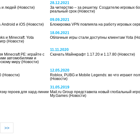
28.12.2021
а и людей
(Новости)
За читерство – за решетку. Создателю игровых бо
реальный срок
(Новости)
09.09.2021
 Android и iOS
(Новости)
Блокировка VPN повлияла на работу игровых сер
18.06.2021
 и Minecraft: Yota
Облачные игры стали доступны клиентам Yota
(Но
-игр
(Новости)
11.11.2020
Minecraft PE: играйте с
Скачать Майнкрафт 1.17.20 и 1.17.80
(Новости)
ыми автомобилями и
ескому миру
(Новости)
12.05.2020
50
(Новости)
Roblox, PUBG и Mobile Legends: во что играют по
(Новости)
31.05.2019
язку героев для хард-линии
Mail.ru Group представила новый глобальный игр
My.Games
(Новости)
>>