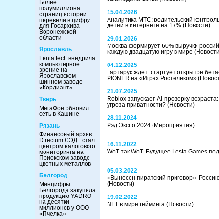
Более
полумиллиона
15.04.2026
страниц истории
Аналитика МТС: родительский контроль
перевели в цифру
детей в интернете на 17%
(Новости)
для Госархива
Воронежской
области
29.01.2026
Москва формирует 60% выручки российс
Ярославль
каждую двадцатую игру в мире
(Новости
Lenta tech внедрила
компьютерное
04.12.2025
зрение на
Тартарус ждет: стартует открытое бет
Ярославском
PIONER на «Играх Ростелеком»
(Новос
шинном заводе
«Кордиант»
21.07.2025
Roblox запускает AI-проверку возраста:
Тверь
угроза приватности?
(Новости)
МегаФон обновил
сеть в Кашине
28.11.2024
Рэд Экспо 2024
(Мероприятия)
Рязань
Финансовый архив
Directum СЭД+ стал
16.11.2022
центром налогового
WoT так WoT. Будущее Lesta Games по
мониторинга на
Приокском заводе
цветных металлов
05.03.2022
Белгород
«Вынесен пиратский приговор». Россию
(Новости)
Минцифры
Белгорода закупила
продукцию YADRO
19.02.2022
на десятки
NFT в мире гейминга
(Новости)
миллионов у ООО
«Пчелка»