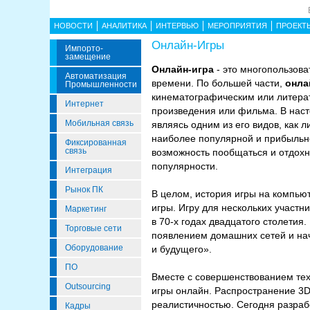
НОВОСТИ
АНАЛИТИКА
ИНТЕРВЬЮ
МЕРОПРИЯТИЯ
ПРОЕКТ
Онлайн-Игры
Импорто­
Замещение
Онлайн-игра
- это многопользова
Автоматизация
времени. По большей части,
онла
Промышленности
кинематографическим или литерат
Интернет
произведения или фильма. В наст
Мобильная связь
являясь одним из его видов, как 
наиболее популярной и прибыльно
Фиксированная
связь
возможность пообщаться и отдохну
популярности.
Интеграция
Рынок ПК
В целом, история игры на компью
игры. Игру для нескольких участ
Маркетинг
в 70-х годах двадцатого столетия
Торговые сети
появлением домашних сетей и нач
Оборудование
и будущего».
ПО
Вместе с совершенствованием тех
Outsourcing
игры онлайн. Распространение 3D
реалистичностью. Сегодня разраб
Кадры