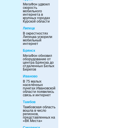
МегаФон удвоил
скорость
мобильного
интернета в
крупных городах
Курской области
Липецк
В окрестностях
Липецка ускорили
мобильный
интернет
Брянск
МегаФон обновил
оборудование от
центра Брянска до
отдаленных Белых
Берегов
Иваново
В 75 малых
населённых
пунктах Ивановской
области появились
связь и интернет
Тамбов
Тамбовская область
вошла в число
регионов,
представленных на
«ВК Места»
Смоленск