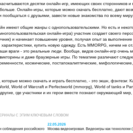
считываются десятки онлайн-игр, имеющих своих сторонников и п
 больше. Онлайн-игры, которые можно скачать бесплатно, дают воз
и пообщаться с друзьями, завести новые знакомства по всему миру
йн имеют общие жанры с однопользовательскими. Но есть и некот
огопользовательская онлайн-игра) участник создает своего перс
лучник) и начинает повышение уровня, получая опыт за выполнение
и характеристики, купить новую одежду. Есть MMORPG, ничем не о
ваши враги - это реальные люди. Вообще, видов онлайн-игр очень 
е викторины и даже браузерные игры. По тематике различают следу
временности, космические, постапокалиптические, мифологические,
, которые можно скачать и играть бесплатно, - это экшн, фэнтези: Ka
rld, World of Warcraft и Perfectworld (mmorpg), World of tanks и Pa
е другие, где участники и их герои вместе познают окружающий мир,
ТЕРИАЛЫ С ЭТИМ КЛЮЧЕВЫМ СЛОВОМ
22.05.2026
и соблюдения российского
Москва видеоигровая. Видеоигры как технологии