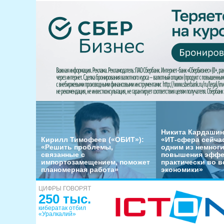
Никита Кардашин
Кирилл Тимофеев («ОБИТ»):
«ИТ-сфера сейча
«Решить проблемы,
одним из немног
связанные с
повышения эффе
импортозамещением, поможет
практически во в
планомерная работа»
экономики»
ЦИФРЫ ГОВОРЯТ
250 тыс.
кибератак отбил
«Уралкалий»