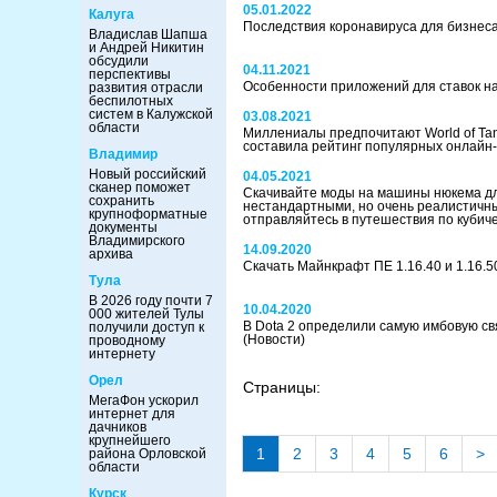
05.01.2022
Калуга
Последствия коронавируса для бизнес
Владислав Шапша
и Андрей Никитин
обсудили
04.11.2021
перспективы
Особенности приложений для ставок на
развития отрасли
беспилотных
систем в Калужской
03.08.2021
области
Миллениалы предпочитают World of Tanks
составила рейтинг популярных онлайн
Владимир
Новый российский
04.05.2021
сканер поможет
Скачивайте моды на машины нюкема для 
сохранить
нестандартными, но очень реалистичн
крупноформатные
отправляйтесь в путешествия по кубич
документы
Владимирского
14.09.2020
архива
Скачать Майнкрафт ПЕ 1.16.40 и 1.16.
Тула
В 2026 году почти 7
10.04.2020
000 жителей Тулы
В Dota 2 определили самую имбовую св
получили доступ к
(Новости)
проводному
интернету
Орел
Страницы:
МегаФон ускорил
интернет для
дачников
крупнейшего
1
2
3
4
5
6
>
района Орловской
области
Курск