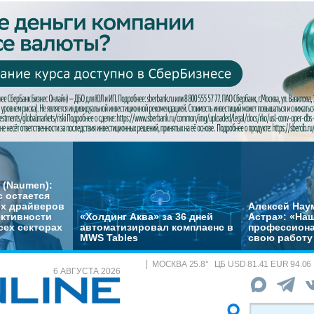
 (Naumen):
с остается
их драйверов
Алексей Нау
ктивности
«Холдинг Аква» за 36 дней
Астра»: «На
сех секторах
автоматизировал комплаенс в
профессиона
MWS Tables
свою работу 
МОСКВА
25.8
°
ЦБ
USD 81.41 EUR 94.06
6 АВГУСТА 2026