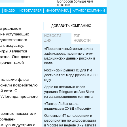
Вопросов больше чем
ответов
Ы
ВИДЕО
ФОТОГАЛЕРЕЯ
ИНФОГРАФИКА
КАТАЛОГ КОМПАНИЙ
ДОБАВИТЬ КОМПАНИЮ
 в реальном
 не уступающих
НОВОСТИ
ТОП-
дожественного
ДНЯ
НОВОСТИ
к искусству,
«Перспективный мониторинг»
-игры являются
зафиксировал крупную утечку
латно. Они дают
медицинских данных россиян в
причин такой
июле
Российский рынок ПО для ИИ
достигнет 95 млрд рублей к 2030
ательские флэш
году
дложили потребителю
Apple на несколько часов
й сети. С
удалила Telegram из App Store
 \"Легенда прошлого
из-за запрещенного контента
«Тантор Лабс» стала
владельцем СУБД «Персей»
твенные показатели
Основные ИТ-конференции и
 большей
мероприятия по цифровизации
ромную индустрию с
в Москве на неделе 3 - 9 августа