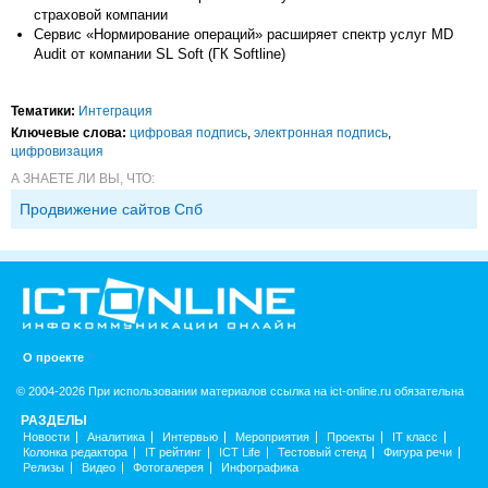
страховой компании
Сервис «Нормирование операций» расширяет спектр услуг MD
Audit от компании SL Soft (ГК Softline)
Тематики:
Интеграция
Ключевые слова:
цифровая подпись
,
электронная подпись
,
цифровизация
А ЗНАЕТЕ ЛИ ВЫ, ЧТО:
Продвижение сайтов Спб
О проекте
© 2004-2026 При использовании материалов ссылка на ict-online.ru обязательна
РАЗДЕЛЫ
Новости
Аналитика
Интервью
Мероприятия
Проекты
IT класс
Колонка редактора
IT рейтинг
ICT Life
Тестовый стенд
Фигура речи
Релизы
Видео
Фотогалерея
Инфографика