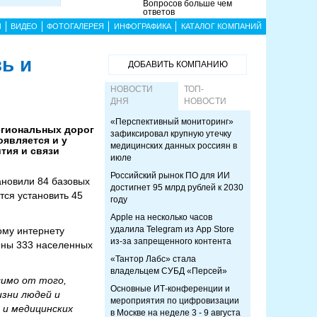
Вопросов больше чем
ответов
Ы
ВИДЕО
ФОТОГАЛЕРЕЯ
ИНФОГРАФИКА
КАТАЛОГ КОМПАНИЙ
ь и
ДОБАВИТЬ КОМПАНИЮ
НОВОСТИ
ТОП-
ДНЯ
НОВОСТИ
«Перспективный мониторинг»
егиональных дорог
зафиксировал крупную утечку
оявляется и у
медицинских данных россиян в
тия и связи
июле
Российский рынок ПО для ИИ
ановили 84 базовых
достигнет 95 млрд рублей к 2030
тся установить 45
году
Apple на несколько часов
удалила Telegram из App Store
ому интернету
из-за запрещенного контента
чены 333 населенных
«Тантор Лабс» стала
владельцем СУБД «Персей»
симо от того,
Основные ИТ-конференции и
изни людей и
мероприятия по цифровизации
 и медицинских
в Москве на неделе 3 - 9 августа