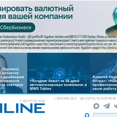
 (Naumen):
с остается
их драйверов
Алексей Нау
ктивности
«Холдинг Аква» за 36 дней
Астра»: «На
сех секторах
автоматизировал комплаенс в
профессиона
MWS Tables
свою работу 
МОСКВА
20.2
°
ЦБ
USD 81.41 EUR 94.06
7 АВГУСТА 2026