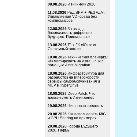
08.08.2026
ИТ-Пикник 2026
11.08.2026
РЕД ВРМ + РЕД АДМ:
Управляемая VDI-среда без
компромиссов
12.08.2026
За вклад в
безопасность цифрового
будущего. Прием заявок
13.08.2026
Т1 x ГК «Юзтех»:
Системный анализ
18.08.2026
Техническая планерка:
как мигрировать на Astra Linux с
помощью Astra Migration
18.08.2026
Инфраструктура для
разработки на гиперскорости:
сервисы самообслуживания и
MCP в HyperDrive
18.08.2026
Deep Patch: Что
должен уметь ИБ-инженер
19.08.2026
Цифровая зрелость
20.08.2026
Как использовать MIG
и GPU-Sharing на примерах
20.08.2026
Города Будущего
2026. Пермь