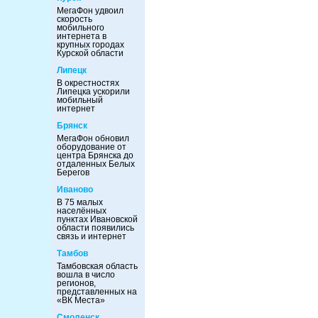
МегаФон удвоил
скорость
мобильного
интернета в
крупных городах
Курской области
Липецк
В окрестностях
Липецка ускорили
мобильный
интернет
Брянск
МегаФон обновил
оборудование от
центра Брянска до
отдаленных Белых
Берегов
Иваново
В 75 малых
населённых
пунктах Ивановской
области появились
связь и интернет
Тамбов
Тамбовская область
вошла в число
регионов,
представленных на
«ВК Места»
Смоленск