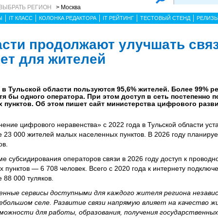
ВЫБРАТЬ РЕГИОН
> Москва
Ы
IT КЛАСС
КОЛОНКА РЕДАКТОРА
IT РЕЙТИНГ
ТЕСТОВЫЙ СТЕНД
РЕЛИЗ
асти продолжают улучшать связ
нет для жителей
в Тульской области пользуются 95,6% жителей. Более 99% р
 бы одного оператора. При этом доступ в сеть постепенно п
 пунктов. Об этом пишет сайт министерства цифрового разви
ение цифрового неравенства» с 2022 года в Тульской области уст
 23 000 жителей малых населенных пунктов. В 2026 году планируе
ов.
е субсидирования операторов связи в 2026 году доступ к проводн
 пунктов — 6 708 человек. Всего с 2020 года к интернету подклю
 88 000 туляков.
енные сервисы доступными для каждого жителя региона незави
небольшом селе. Развитие связи напрямую влияет на качество ж
ожности для работы, образования, получения государственных