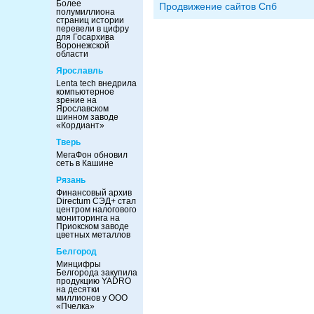
Более
Продвижение сайтов Спб
полумиллиона
страниц истории
перевели в цифру
для Госархива
Воронежской
области
Ярославль
Lenta tech внедрила
компьютерное
зрение на
Ярославском
шинном заводе
«Кордиант»
Тверь
МегаФон обновил
сеть в Кашине
Рязань
Финансовый архив
Directum СЭД+ стал
центром налогового
мониторинга на
Приокском заводе
цветных металлов
Белгород
Минцифры
Белгорода закупила
продукцию YADRO
на десятки
миллионов у ООО
«Пчелка»