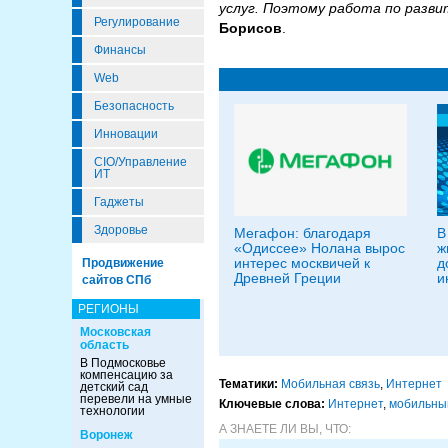
услуг. Поэтому работа по разв
Регулирование
Борисов
.
Финансы
Web
Безопасность
Инновации
CIO/Управление
ИТ
Гаджеты
Здоровье
Мегафон: благодаря
В
«Одиссее» Нолана вырос
ж
интерес москвичей к
д
Продвижение
Древней Греции
и
сайтов СПб
РЕГИОНЫ
Московская
область
В Подмосковье
компенсацию за
Тематики:
Мобильная связь
,
Интернет
детский сад
перевели на умные
Ключевые слова:
Интернет
,
мобильны
технологии
А ЗНАЕТЕ ЛИ ВЫ, ЧТО:
Воронеж