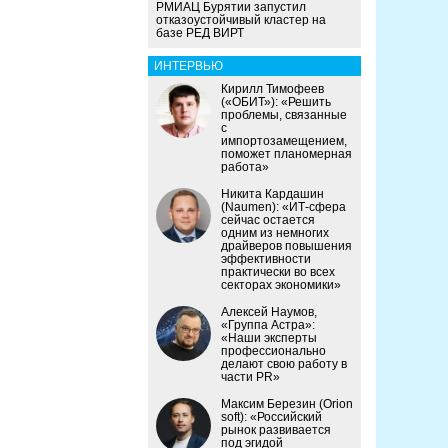
РМИАЦ Бурятии запустил
отказоустойчивый кластер на
базе РЕД ВИРТ
ИНТЕРВЬЮ
Кирилл Тимофеев
(«ОБИТ»): «Решить
проблемы, связанные
с
импортозамещением,
поможет планомерная
работа»
Никита Кардашин
(Naumen): «ИТ-сфера
сейчас остается
одним из немногих
драйверов повышения
эффективности
практически во всех
секторах экономики»
Алексей Наумов,
«Группа Астра»:
«Наши эксперты
профессионально
делают свою работу в
части PR»
Максим Березин (Orion
soft): «Российский
рынок развивается
под эгидой