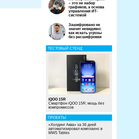
– это не набор
графиков, а основа
управления ИТ-
системой
Зашифровано не
значит невидимо:
как искать угрозы
без расшифровки
ТЕСТОВЫЙ СТЕНД
iQOO 15R
Смартфон iQOO 15R: мощь без
компромиссов
ПРОЕКТЫ
«Холдинг Аква» за 36 дней
автоматизировал комплаенс в
MWS Tables