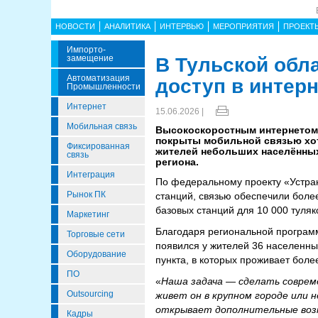
НОВОСТИ
АНАЛИТИКА
ИНТЕРВЬЮ
МЕРОПРИЯТИЯ
ПРОЕКТ
Импорто­
Замещение
В Тульской обл
Автоматизация
доступ в интер
Промышленности
Интернет
15.06.2026 |
Мобильная связь
Высокоскоростным интернетом 
покрыты мобильной связью хотя
Фиксированная
жителей небольших населённых
связь
региона.
Интеграция
По федеральному проекту «Устран
Рынок ПК
станций, связью обеспечили более
базовых станций для 10 000 туляк
Маркетинг
Благодаря региональной программ
Торговые сети
появился у жителей 36 населенных
Оборудование
пункта, в которых проживает более
ПО
«
Наша задача — сделать соврем
Outsourcing
живет он в крупном городе или 
открывает дополнительные возм
Кадры