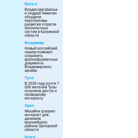
Калуга
Владислав Шапша
и Андрей Никитин
обсудили
перспективы
развития отрасли
беспилотных
систем в Калужской
области
Владимир
Новый российский
сканер поможет
сохранить
крупноформатные
документы
Владимирского
архива
Тула
В 2026 году почти 7
000 жителей Тулы
получили доступ к
проводному
интернету
Орел
МегаФон ускорил
интернет для
дачников
крупнейшего
района Орловской
области
Курск