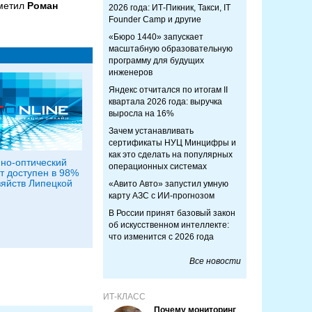
тметил
Роман
2026 года: ИТ-Пикник, Такси, IT
Founder Camp и другие
«Бюро 1440» запускает
масштабную образовательную
программу для будущих
инженеров
Яндекс отчитался по итогам II
квартала 2026 года: выручка
выросла на 16%
Зачем устанавливать
сертификаты НУЦ Минцифры и
как это сделать на популярных
но-оптический
операционных системах
т доступен в 98%
яйств Липецкой
«Авито Авто» запустил умную
карту АЗС с ИИ-прогнозом
В России принят базовый закон
об искусственном интеллекте:
что изменится с 2026 года
Все новости
ИТ-КЛАСС
Почему мониторинг