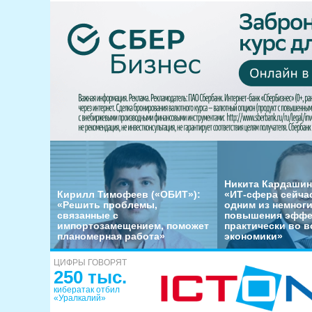
Никита Кардашин
Кирилл Тимофеев («ОБИТ»):
«ИТ-сфера сейча
«Решить проблемы,
одним из немног
связанные с
повышения эффе
импортозамещением, поможет
практически во в
планомерная работа»
экономики»
ЦИФРЫ ГОВОРЯТ
250 тыс.
кибератак отбил
«Уралкалий»