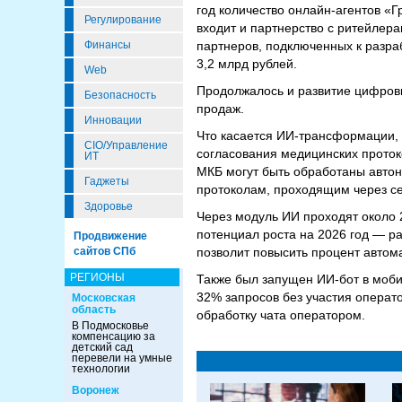
год количество онлайн-агентов «Г
Регулирование
входит и партнерство с ритейлер
Финансы
партнеров, подключенных к разра
3,2 млрд рублей.
Web
Продолжалось и развитие цифровы
Безопасность
продаж.
Инновации
Что касается ИИ-трансформации, 
CIO/Управление
согласования медицинских протокол
ИТ
МКБ могут быть обработаны автон
Гаджеты
протоколам, проходящим через с
Здоровье
Через модуль ИИ проходят около 
потенциал роста на 2026 год — р
Продвижение
сайтов СПб
позволит повысить процент автом
РЕГИОНЫ
Также был запущен ИИ-бот в моб
32% запросов без участия операт
Московская
область
обработку чата оператором.
В Подмосковье
компенсацию за
детский сад
перевели на умные
технологии
Воронеж