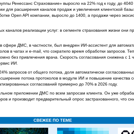
руппы Ренессанс Страхование» выросло на 22% год к году, до 4040
ами для расширения каналов продаж и увеличения клиентской базы:
ботке Open API компании, выросло до 1400, а продажи через экос
х каналов реализации услуг: в сегменте страхования жизни они п
в сфере ДМС, в частности, был внедрен ИИ-ассистент для автомат
ов в чатах и e-mail, что сократило время обработки запросов. Теп
омно без привлечения врача. Скорость согласования снижена с 1 ч
ервис ИИ.
24% запросов от общего потока, доля автоматически согласованны
асширение потока протоколов в модуле ИИ и повышение качества с
атизированных согласований примерно до 70% в 2026 году.
ильном приложении ДМС по всем запросам клиента. Он уже обраб
оров и производит предварительный опрос застрахованного, что сн
СВЕЖЕЕ ПО ТЕМЕ