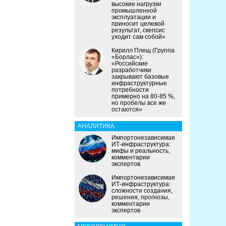
высокие нагрузки
промышленной
эксплуатации и
приносит целевой
результат, скепсис
уходит сам собой»
Кирилл Плещ (Группа
«Борлас»):
«Российские
разработчики
закрывают базовые
инфраструктурные
потребности
примерно на 80-85 %,
но пробелы все же
остаются»
АНАЛИТИКА
Импортонезависимая
ИТ-инфраструктура:
мифы и реальность,
комментарии
экспертов
Импортонезависимая
ИТ-инфраструктура:
сложности создания,
решения, прогнозы,
комментарии
экспертов