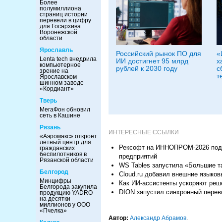
Более
полумиллиона
страниц истории
перевели в цифру
для Госархива
Воронежской
области
Ярославль
Российский рынок ПО для
«
Lenta tech внедрила
ИИ достигнет 95 млрд
х
компьютерное
рублей к 2030 году
с
зрение на
т
Ярославском
шинном заводе
«Кордиант»
Тверь
МегаФон обновил
сеть в Кашине
Рязань
ИНТЕРЕСНЫЕ ССЫЛКИ
«Аэромакс» откроет
летный центр для
Рексофт на ИННОПРОМ-2026 подн
гражданских
беспилотников в
предприятий
Рязанской области
WS Tables запустила «Большие т
Белгород
Cloud.ru добавил внешние языков
Минцифры
Как ИИ-ассистенты ускоряют реш
Белгорода закупила
DION запустил синхронный пере
продукцию YADRO
на десятки
миллионов у ООО
«Пчелка»
Автор:
Александр Абрамов
.