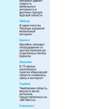
МегаФон удвоил
скорость
мобильного
интернета в
крупных городах
Курской области
Липецк
В окрестностях
Липецка ускорили
мобильный
интернет
Брянск
МегаФон обновил
оборудование от
центра Брянска до
отдаленных Белых
Берегов
Иваново
В 75 малых
населённых
пунктах Ивановской
области появились
связь и интернет
Тамбов
Тамбовская область
вошла в число
регионов,
представленных на
«ВК Места»
Смоленск