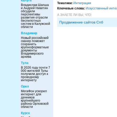
Калуга
Тематики:
Интеграция
Владислав Шапша
и Андрей Никитин
Ключевые слова:
Искусственный инте
обсудили
перспективы
А ЗНАЕТЕ ЛИ ВЫ, ЧТО:
развития отрасли
беспилотных
Продвижение сайтов Спб
систем в Калужской
области
Владимир
Новый российский
сканер поможет
сохранить
крупноформатные
документы
Владимирского
архива
Тула
В 2026 году почти 7
000 жителей Тулы
получили доступ к
проводному
интернету
Орел
МегаФон ускорил
интернет для
дачников
крупнейшего
района Орловской
области
Курск