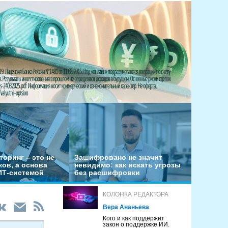
оринг – это не
Зашифровано не значит
ов, а основа
невидимо: как искать угрозы
ИТ-системой
без расшифровки
КОЛОНКА РЕДАКТОРА
Вера Ананьева
Кого и как поддержит
закон о поддержке ИИ.