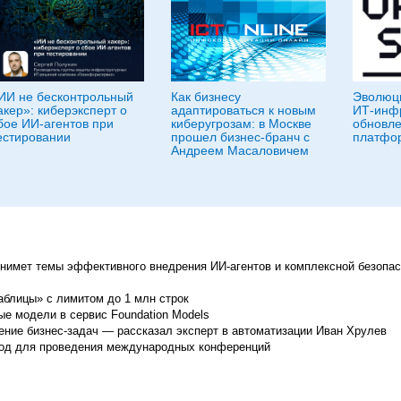
ИИ не бесконтрольный
Как бизнесу
Эволюц
акер»: киберэксперт о
адаптироваться к новым
ИТ-инфр
бое ИИ-агентов при
киберугрозам: в Москве
обновле
естировании
прошел бизнес-бранч с
платфор
Андреем Масаловичем
имет темы эффективного внедрения ИИ-агентов и комплексной безопа
аблицы» с лимитом до 1 млн строк
ые модели в сервис Foundation Models
ение бизнес-задач — рассказал эксперт в автоматизации Иван Хрулев
вод для проведения международных конференций