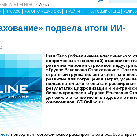
ВЫБРАТЬ РЕГИОН
> Москва
Ы
IT КЛАСС
КОЛОНКА РЕДАКТОРА
IT РЕЙТИНГ
ТЕСТОВЫЙ СТЕНД
РЕЛИЗ
ахование» подвела итоги ИИ-
InsurTech (объединение классического с
современных технологий) становится г
развития мировой страховой индустрии,
«Группе Ренессанс Страхование». Поэтом
стратегии группа делает акцент на инно
развитие для сокращения затрат, улучш
пользовательского опыта и расширения 
результатах цифровизации и ИИ-трансф
бизнес-процессов «Группа Ренессанс Ст
доложила в конце июня в годовом отчете
ознакомился ICT-Online.ru.
тчете
приводится географическое расширение бизнеса без открыти