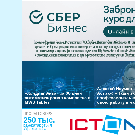
Алексей Наумов, 
«Холдинг Аква» за 36 дней
Астра»: «Наши э
автоматизировал комплаенс в
профессиональн
MWS Tables
свою работу в ча
ЦИФРЫ ГОВОРЯТ
250 тыс.
кибератак отбил
«Уралкалий»