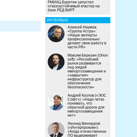
РМИАЦ Бурятии запустил
отказоустойчивый кластер на
базе РЕД ВИРТ
ИНТЕРВЬЮ
Алексей Наумов,
«Группа Астра»:
«Наши эксперты
профессионально
делают свою работу в
части PR»
Максим Березин (Orion
soft): «Российский
рынок развивается
под эгидой
импортозамещения и
«закрытия»
инфраструктур для
обеспечения
безопасности»
Андрей Козлов («ЭОС
Софт»): «Надо четко
понимать, что
обратной дороги для
импортозамещения
нет»
Леонид Винокуров
(«Интерпроком»):
«Когда отечественное
ПО выдерживает