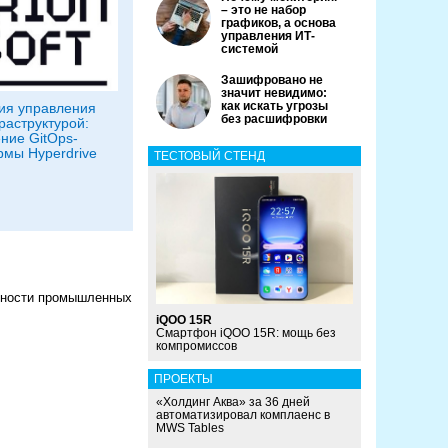
– это не набор
графиков, а основа
управления ИТ-
системой
Зашифровано не
значит невидимо:
как искать угрозы
ия управления
без расшифровки
аструктурой:
ние GitOps-
мы Hyperdrive
ТЕСТОВЫЙ СТЕНД
сности промышленных
iQOO 15R
Смартфон iQOO 15R: мощь без
компромиссов
ПРОЕКТЫ
«Холдинг Аква» за 36 дней
автоматизировал комплаенс в
MWS Tables