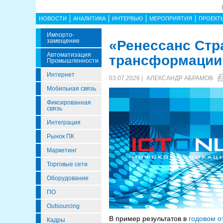
НОВОСТИ
АНАЛИТИКА
ИНТЕРВЬЮ
МЕРОПРИЯТИЯ
ПРОЕКТ
Импорто­
Замещение
«Ренессанс Стр
Автоматизация
трансформации
Промышленности
Интернет
03.07.2026 |
АЛЕКСАНДР АБРАМОВ
Мобильная связь
Фиксированная
связь
Интеграция
Рынок ПК
Маркетинг
Торговые сети
Оборудование
ПО
Outsourcing
В пример результатов в
годовом о
Кадры