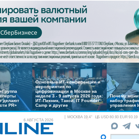
Основные ИТ-конференции и
мероприятия по
«Группа
цифровизации в Москве на
ксперты
неделе 3 - 9 августа 2026 года:
Почему монит
о делают
ИТ-Пикник, Такси, IT Founder
набор график
сти PR»
Camp и другие
управления 
МОСКВА
19.4
°
ЦБ
USD 80.93 EUR 93.19
6 АВГУСТА 2026