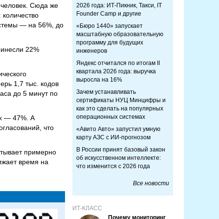
 человек. Сюда же
2026 года: ИТ-Пикник, Такси, IT
Founder Camp и другие
 количество
истемы — на 56%, до
«Бюро 1440» запускает
масштабную образовательную
программу для будущих
ринесли 22%
инженеров
Яндекс отчитался по итогам II
квартала 2026 года: выручка
ического
выросла на 16%
ерь 1,7 тыс. кодов
Зачем устанавливать
аса до 5 минут по
сертификаты НУЦ Минцифры и
как это сделать на популярных
операционных системах
х — 47%. А
огласований, что
«Авито Авто» запустил умную
карту АЗС с ИИ-прогнозом
В России принят базовый закон
атывает примерно
об искусственном интеллекте:
ижает время на
что изменится с 2026 года
Все новости
ИТ-КЛАСС
Почему мониторинг