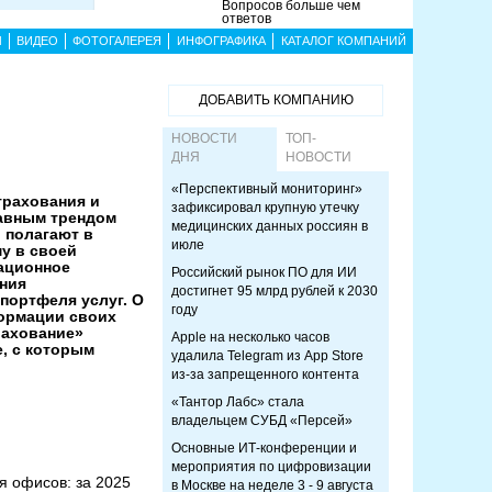
Вопросов больше чем
ответов
Ы
ВИДЕО
ФОТОГАЛЕРЕЯ
ИНФОГРАФИКА
КАТАЛОГ КОМПАНИЙ
ДОБАВИТЬ КОМПАНИЮ
НОВОСТИ
ТОП-
ДНЯ
НОВОСТИ
«Перспективный мониторинг»
трахования и
зафиксировал крупную утечку
лавным трендом
медицинских данных россиян в
 полагают в
июле
у в своей
вационное
Российский рынок ПО для ИИ
ения
достигнет 95 млрд рублей к 2030
портфеля услуг. О
году
ормации своих
рахование»
Apple на несколько часов
, с которым
удалила Telegram из App Store
из-за запрещенного контента
«Тантор Лабс» стала
владельцем СУБД «Персей»
Основные ИТ-конференции и
мероприятия по цифровизации
я офисов: за 2025
в Москве на неделе 3 - 9 августа