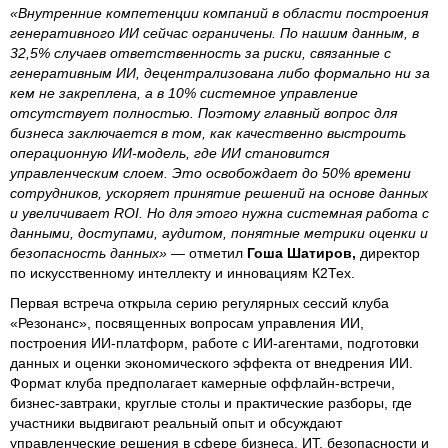
«Внутренние компетенции компаний в области построения
генеративного ИИ сейчас ограничены. По нашим данным, в
32,5% случаев ответственность за риски, связанные с
генеративным ИИ, децентрализована либо формально ни за
кем не закреплена, а в 10% системное управление
отсутствует полностью. Поэтому главный вопрос для
бизнеса заключается в том, как качественно выстроить
операционную ИИ-модель, где ИИ становится
управленческим слоем. Это освобождает до 50% времени
сотрудников, ускоряет принятие решений на основе данных
и увеличивает ROI. Но для этого нужна системная работа с
данными, доступами, аудитом, понятные метрики оценки и
безопасность данных»
— отметил
Гоша Шатиров,
директор
по искусственному интеллекту и инновациям К2Тех.
Первая встреча открыла серию регулярных сессий клуба
«Резонанс», посвященных вопросам управления ИИ,
построения ИИ-платформ, работе с ИИ-агентами, подготовки
данных и оценки экономического эффекта от внедрения ИИ.
Формат клуба предполагает камерные оффлайн-встречи,
бизнес-завтраки, круглые столы и практические разборы, где
участники выдвигают реальный опыт и обсуждают
управленческие решения в сфере бизнеса, ИТ, безопасности и