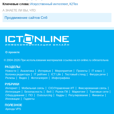
Ключевые слова:
Искусственный интеллект
,
К2Тех
А ЗНАЕТЕ ЛИ ВЫ, ЧТО:
Продвижение сайтов Спб
О проекте
© 2004-2026 При использовании материалов ссылка на ict-online.ru обязательна
РАЗДЕЛЫ
Новости
Аналитика
Интервью
Мероприятия
Проекты
IT класс
Колонка редактора
IT рейтинг
ICT Life
Тестовый стенд
Фигура речи
Релизы
Видео
Фотогалерея
Инфографика
РУБРИКИ
Интернет
Мобильная связь
CIO/Управление ИТ
Фиксированная связь
Интеграция
Безопасность
Веб
Рынок ПК
Маркетинг
Торговые сети
Оборудование
ПО
Outsourcing
Кадры
Регулирование
Финансы
Инновации
Гаджеты
ПОЛЕЗНОЕ
Аренда VPS