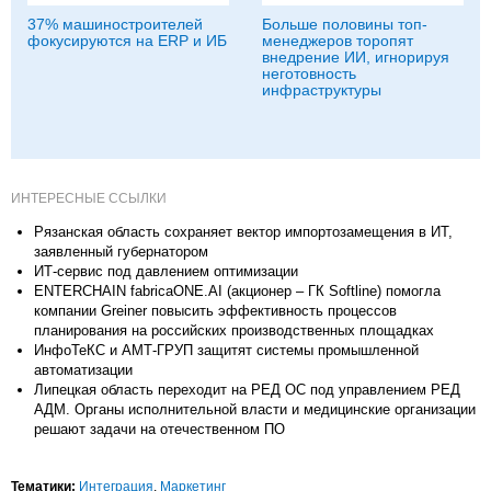
37% машиностроителей
Больше половины топ-
фокусируются на ERP и ИБ
менеджеров торопят
внедрение ИИ, игнорируя
неготовность
инфраструктуры
ИНТЕРЕСНЫЕ ССЫЛКИ
Рязанская область сохраняет вектор импортозамещения в ИТ,
заявленный губернатором
ИТ-сервис под давлением оптимизации
ENTERCHAIN fabricaONE.AI (акционер – ГК Softline) помогла
компании Greiner повысить эффективность процессов
планирования на российских производственных площадках
ИнфоТеКС и АМТ-ГРУП защитят системы промышленной
автоматизации
Липецкая область переходит на РЕД ОС под управлением РЕД
АДМ. Органы исполнительной власти и медицинские организации
решают задачи на отечественном ПО
Тематики:
Интеграция
,
Маркетинг