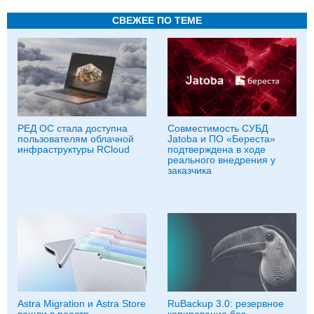
СВЕЖЕЕ ПО ТЕМЕ
РЕД ОС стала доступна
Совместимость СУБД
пользователям облачной
Jatoba и ПО «Береста»
инфраструктуры RCloud
подтверждена в ходе
реального внедрения у
заказчика
Astra Migration и Astra Store
RuBackup 3.0: резервное
вошли в реестр
копирование без