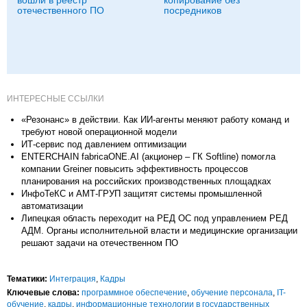
отечественного ПО
посредников
ИНТЕРЕСНЫЕ ССЫЛКИ
«Резонанс» в действии. Как ИИ-агенты меняют работу команд и
требуют новой операционной модели
ИТ-сервис под давлением оптимизации
ENTERCHAIN fabricaONE.AI (акционер – ГК Softline) помогла
компании Greiner повысить эффективность процессов
планирования на российских производственных площадках
ИнфоТеКС и АМТ-ГРУП защитят системы промышленной
автоматизации
Липецкая область переходит на РЕД ОС под управлением РЕД
АДМ. Органы исполнительной власти и медицинские организации
решают задачи на отечественном ПО
Тематики:
Интеграция
,
Кадры
Ключевые слова:
программное обеспечение
,
обучение персонала
,
IT-
обучение
,
кадры
,
информационные технологии в государственных