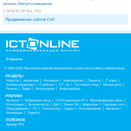
органах
,
Импорто­замещение
А ЗНАЕТЕ ЛИ ВЫ, ЧТО:
Продвижение сайтов Спб
О проекте
© 2004-2026 При использовании материалов ссылка на ict-online.ru обязательна
РАЗДЕЛЫ
Новости
Аналитика
Интервью
Мероприятия
Проекты
IT класс
Колонка редактора
IT рейтинг
ICT Life
Тестовый стенд
Фигура речи
Релизы
Видео
Фотогалерея
Инфографика
РУБРИКИ
Интернет
Мобильная связь
CIO/Управление ИТ
Фиксированная связь
Интеграция
Безопасность
Веб
Рынок ПК
Маркетинг
Торговые сети
Оборудование
ПО
Outsourcing
Кадры
Регулирование
Финансы
Инновации
Гаджеты
ПОЛЕЗНОЕ
Аренда VPS